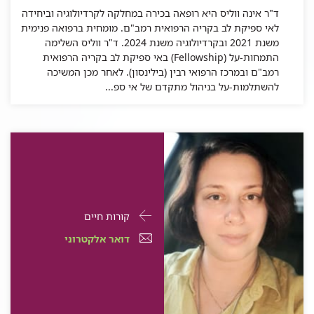
ד"ר אינה ווליס היא רופאה בכירה במחלקה לקרדיולוגיה וביחידה
לאי ספיקת לב בקריה הרפואית רמב"ם. מומחית ברפואה פנימית
משנת 2021 ובקרדיולוגיה משנת 2024. ד"ר ווליס השלימה
התמחות-על (Fellowship) באי ספיקת לב בקריה הרפואית
רמב"ם ובמרכז הרפואי רבין (בילינסון). לאחר מכן המשיכה
להשתלמות-על בניהול מתקדם של אי ספ...
פרטי
עבור
קורות חיים
התקשרות
ד"ר
דואר
עבור
דואר אלקטרוני
עבור
סבטלנה
אלקטרוני
ד"ר
ד"ר
סבטלנה
סטרליוכינה
עבור
ד"ר
סבטלנה
סטרליוכינה
ד"ר
סבטלנה
סטרליוכינה