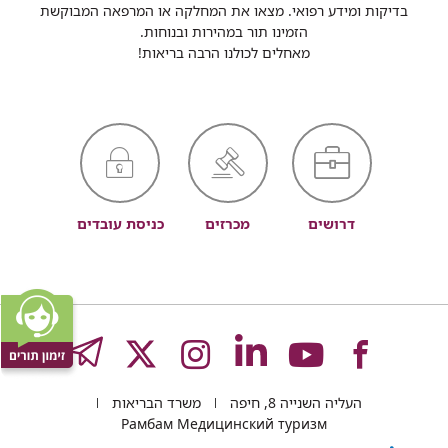
בדיקות ומידע רפואי. מצאו את המחלקה או המרפאה המבוקשת
הזמינו תור במהירות ובנוחות.
מאחלים לכולנו הרבה בריאות!
דרושים
מכרזים
כניסת עובדים
לעמוד
לעמוד
לעמוד
לעמוד
לעמוד
GRAM
העליה השנייה 8, חיפה
משרד הבריאות
של
של
של
של
של
Рамбам Медицинский туризм