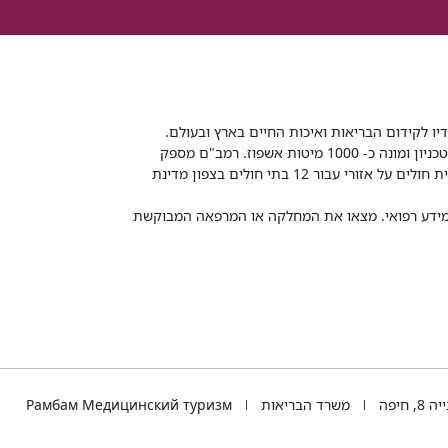
דיו לקידום הבריאות ואיכות החיים בארץ ובעולם.
רמב"ם הוא בית חולים ממשלתי אקדמי, המסונף לפקולטה לרפואה של הטכניון ומונה כ- 1000 מיטות אשפוז. רמב"ם מספק
שירותי רפואה לכ-2,700,000 תושבים, צה"ל וכוחות הביטחון, ומשמש כבית חולים על אזורי עבור 12 בתי חולים בצפון מדינת
 ומידע רפואי. מצאו את המחלקה או המרפאה המבוקשת
TEL
 חיפה
משרד הבריאות
Рамбам Медицинский туризм