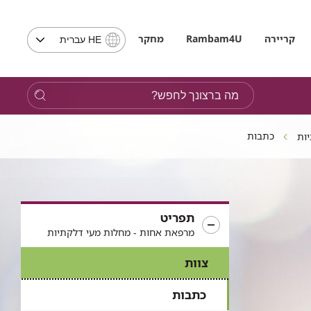
בחירת
קריירה
Rambam4U
מחקר
HE עברית
שפה
-
שים
מה
לב,
ברצונך
בבחירת
לחפש?
שפה
כתבות
ות
תועבר
לאתר
בשפה
המבוקשת
תפריט
מרפאת אחות - מחלות מעי דלקתיות
צוות
כתבות