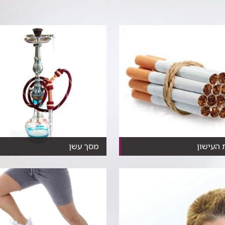
 העישון
מסך עשן
 עובדות שכדאי שתדעו על
למרות החזות התמימה עישון נרגיל
ונזקיו​​
מסוכן לא פחות מעיש...