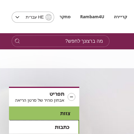
בחירת
קריירה
Rambam4U
מחקר
HE עברית
שפה
-
שים
מה
לב,
ברצונך
בבחירת
לחפש?
שפה
תועבר
לאתר
בשפה
המבוקשת
תפריט
אבחון מהיר של סרטן הריאה
צוות
כתבות