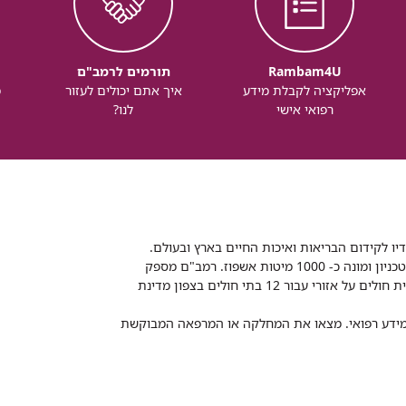
Rambam4U
תורמים לרמב"ם
אפליקציה לקבלת מידע
איך אתם יכולים לעזור
מ
רפואי אישי
לנו?
דיו לקידום הבריאות ואיכות החיים בארץ ובעולם.
רמב"ם הוא בית חולים ממשלתי אקדמי, המסונף לפקולטה לרפואה של הטכניון ומונה כ- 1000 מיטות אשפוז. רמב"ם מספק
שירותי רפואה לכ-2,700,000 תושבים, צה"ל וכוחות הביטחון, ומשמש כבית חולים על אזורי עבור 12 בתי חולים בצפון מדינת
 ומידע רפואי. מצאו את המחלקה או המרפאה המבוקשת