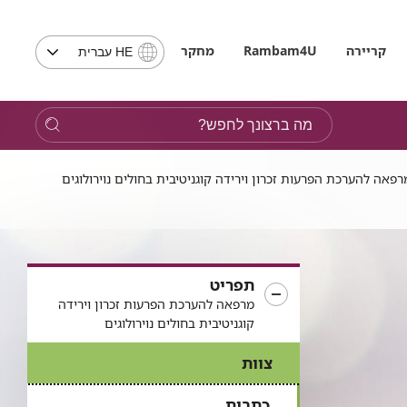
בחירת
קריירה
Rambam4U
מחקר
HE עברית
שפה
-
שים
מה
לב,
ברצונך
בבחירת
לחפש?
שפה
רפאה להערכת הפרעות זכרון וירידה קוגניטיבית בחולים נוירולוגים
תועבר
לאתר
בשפה
המבוקשת
תפריט
מרפאה להערכת הפרעות זכרון וירידה
קוגניטיבית בחולים נוירולוגים
צוות
כתבות