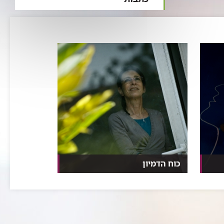
כוח הדמיון
אורנה בן־יעקב מטפלת בדמיון
מודרך ו־NLP, מסייעת לחו...