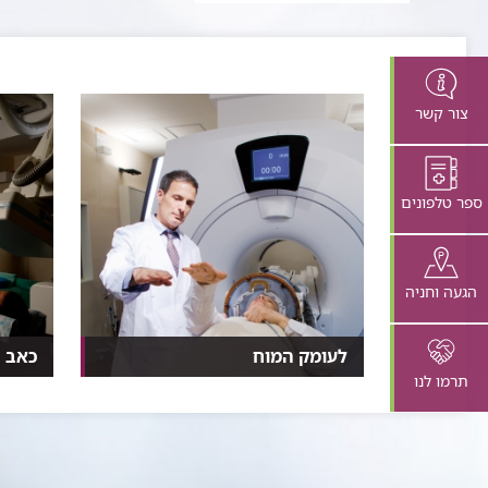
צור קשר
ספר טלפונים
הגעה וחניה
לעומק המוח
כאב ה
תרמו לנו
בשורה​ לחולי פרקינסון ורעד ראשוני:
במילי
FUS - טיפול תוך...
תיאורם