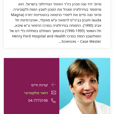
פרופ' דוד טנה מכהן כיו"ר האיגוד הנוירולוגי בישראל. הוא
טנה
פרופסור בנוירולוגיה ומנהל את המכון לשבץ המוח ולקוגניציה.
פרופ' טנה סיים את לימודי הרפואה בהצטיינות יתרה (Magna
cum lauda) בביה”ס לרפואה ע”ש סאקלר, אוניברסיטת תל
אביב (1990). התמחה בנוירולוגיה במרכז הרפואי ע"ש שיבא,
תל-השומר (1990-1995) ובהמשך השתלם במחלות כלי דם של
המוח/שבץ המוח במרכז Henry Ford Hospital and Health
Sciences – Case Wester...
פרטי
עבור
קורות חיים
התקשרות
מיכל
דואר
דואר אלקטרוני
עבור
לבבי
אלקטרוני
מספר
04-7773190
מיכל
לבבי
מיכל
טלפון