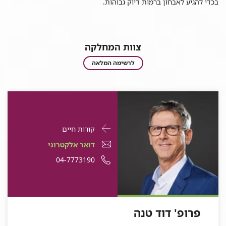
וגניטיבית
בכדי להגיע לאבחון ברמות דיוק גבוהות.
חולים
וירולוגים
צוות המחלקה
צוות
לרשימה המלאה
המחלקה
פרטי
עבור
קורות חיים
התקשרות
פרופ'
דואר
דואר אלקטרוני
עבור
דוד
אלקטרוני
מספר
04-7773190
פרופ'
דוד
טנה
פרופ'
טלפון
טנה
דוד
של
טנה
פרופ'
פרופ' דוד טנה
דוד