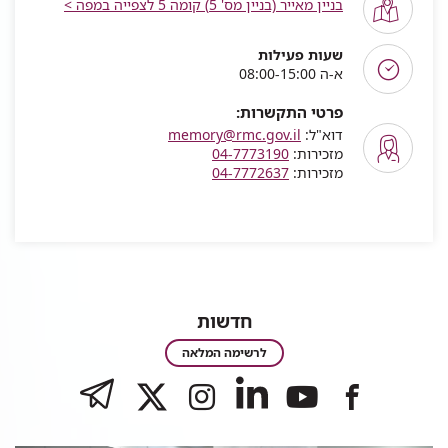
בניין מאייר (בניין מס' 5) קומה 5 לצפייה במפה >
שעות פעילות
א-ה 08:00-15:00
פרטי התקשרות:
דוא"ל:
memory@rmc.gov.il
מזכירות:
04-7773190
מזכירות:
04-7772637
חדשות
חדשות
לרשימה המלאה
לעמוד
TELEGRAM
לעמוד
לעמוד
לעמוד
לעמוד
של
של
של
של
של
רמב"ם
רמב"ם
רמב"ם
רמב"ם
רמב"ם
|
|
|
|
|