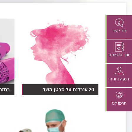
צור קשר
ספר טלפונים
הגעה וחניה
20 עובדות על סרטן השד
בחזרה
​החדשות הרעות: סרטן השד היא
לאחר 
המחלה הממאירה השכיחה ב...
הורמונל
תרמו לנו