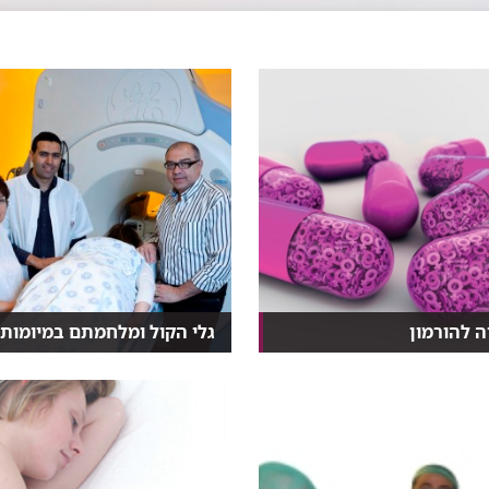
 להורמון
גלי הקול ומלחמתם במיומות
שנים של חששות מטיפול
לכל אישה שלישית אחרי גיל 40 יש
י חלופי, יותר ויו...
מיומה (שרירן) ברחם...