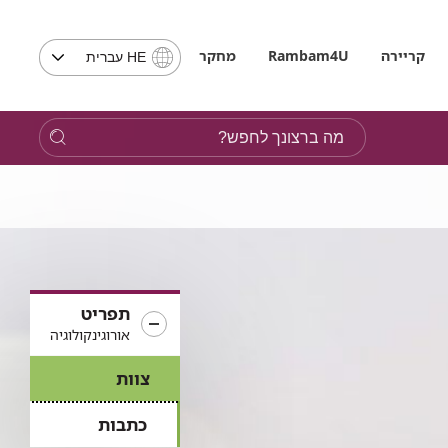
בחירת
קריירה
Rambam4U
מחקר
HE עברית
שפה
-
שים
מה
לב,
ברצונך
בבחירת
לחפש?
שפה
תועבר
לאתר
בשפה
המבוקשת
תפריט
אורוגינקולוגיה
צוות
כתבות