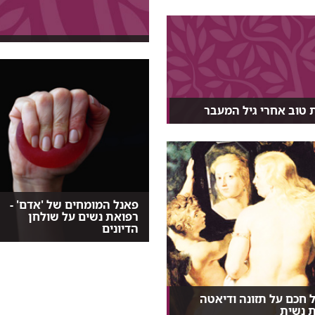
ו...
 טוב אחרי גיל המעבר
שום: הקפדה על אורח חיים
תזונה נכונה, שמ...
פאנל המומחים של 'אדם' -
רפואת נשים על שולחן
הדיונים
איפה גבול ההבנה של רופא גבר את
גוף האישה? האם יחסי...
 חכם על תזונה ודיאטה
ת נשית