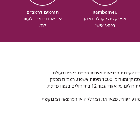
Rambam4U
תורמים לרמב"ם
אפליקציה לקבלת מידע
איך אתם יכולים לעזור
מ
רפואי אישי
לנו?
דיו לקידום הבריאות ואיכות החיים בארץ ובעולם.
רמב"ם הוא בית חולים ממשלתי אקדמי, המסונף לפקולטה לרפואה של הטכניון ומונה כ- 1000 מיטות אשפוז. רמב"ם מספק
שירותי רפואה לכ-2,700,000 תושבים, צה"ל וכוחות הביטחון, ומשמש כבית חולים על אזורי עבור 12 בתי חולים בצפון מדינת
 ומידע רפואי. מצאו את המחלקה או המרפאה המבוקשת