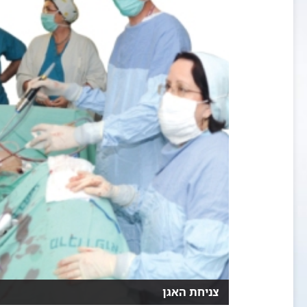
צניחת האגן