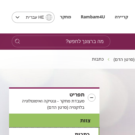
בחירת
קריירה
Rambam4U
מחקר
HE עברית
שפה
-
שים
מה
לב,
ברצונך
בבחירת
לחפש?
שפה
כתבות
(סרטן הדם)
תועבר
לאתר
בשפה
המבוקשת
תפריט
מעבדת מחקר - גנטיקה ואימונולוגיה
בלוקמיה (סרטן הדם)
צוות
כתבות