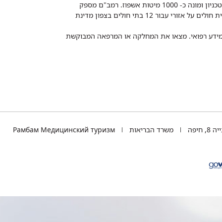
רמב"ם הוא בית חולים ממשלתי אקדמי, המסונף לפקולטה לרפואה של הטכניון ומונה כ- 1000 מיטות אשפוז. רמב"ם מספק
שירותי רפואה לכ-2,700,000 תושבים, צה"ל וכוחות הביטחון, ומשמש כבית חולים על אזורי עבור 12 בתי חולים בצפון מדינת
 ומידע רפואי. מצאו את המחלקה או המרפאה המבוקשת
TEL
 חיפה
משרד הבריאות
Рамбам Медицинский туризм