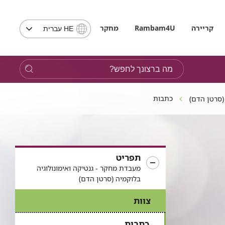
בחירת
קריירה
Rambam4U
מחקר
HE עברית
שפה
-
שים
מה
לב,
ברצונך
בבחירת
לחפש?
שפה
כתבות
(סרטן הדם)
תועבר
לאתר
בשפה
המבוקשת
תפריט
מעבדת מחקר - גנטיקה ואימונולוגיה
בלוקמיה (סרטן הדם)
צוות
כתבות