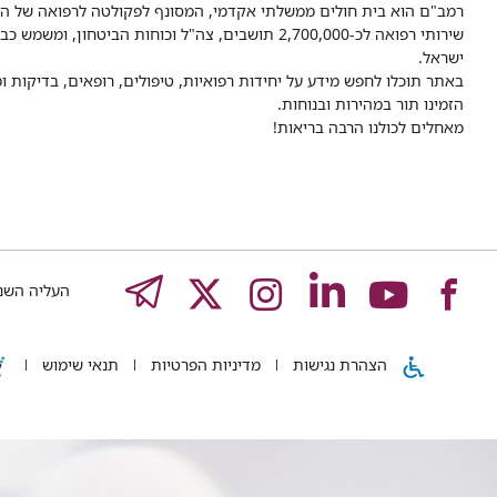
ישראל.
באתר תוכלו לחפש מידע על יחידות רפואיות, טיפולים, רופאים, בדיקות
הזמינו תור במהירות ובנוחות.
מאחלים לכולנו הרבה בריאות!
לעמוד
לעמוד
לעמוד
לעמוד
לעמוד
EGRAM
העליה השנייה 8,
של
של
של
של
של
הצהרת נגישות
מדיניות הפרטיות
תנאי שימוש
רמב"ם
רמב"ם
רמב"ם
רמב"ם
רמב"ם