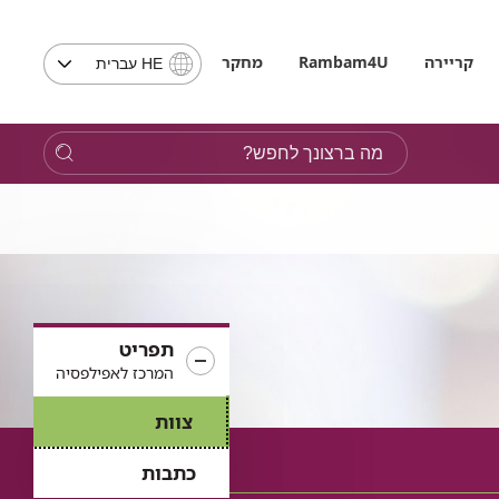
בחירת
קריירה
Rambam4U
מחקר
HE עברית
שפה
-
שים
מה
לב,
ברצונך
בבחירת
לחפש?
שפה
תועבר
לאתר
בשפה
המבוקשת
תפריט
המרכז לאפילפסיה
צוות
כתבות