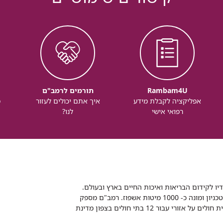
Rambam4U
תורמים לרמב"ם
אפליקציה לקבלת מידע
איך אתם יכולים לעזור
מ
רפואי אישי
לנו?
דיו לקידום הבריאות ואיכות החיים בארץ ובעולם.
רמב"ם הוא בית חולים ממשלתי אקדמי, המסונף לפקולטה לרפואה של הטכניון ומונה כ- 1000 מיטות אשפוז. רמב"ם מספק
שירותי רפואה לכ-2,700,000 תושבים, צה"ל וכוחות הביטחון, ומשמש כבית חולים על אזורי עבור 12 בתי חולים בצפון מדינת