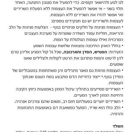
לנו לנוע ולהישאר זקופים. כדי להפעיל את מנגנון התנועה, האחד
תלוי בשני – אי אפשר להפעיל את העצמות ללא הפעלת השרירים
ואי אפשר להזיז את השרירים ללא העצמות.
לעצמות ולשרירים יש גם תפקידים נוספים:
• העצמות מגינות על חלקים פנימיים בגוף - הצלעות מגינות על הלב
והריאות, חוליות עמוד השדרה שומרות על מערכת העצבים
המרכזית ואילו עצמות הגולגולת על המוח.
• בחלל האוזן התיכונה נמצאות שלושת עצמות השמע
הזעירות:
הפטיש, הסדן והארכובה,
שכל גל קול המגיע אליהן גורם
להן לרטוט והמוח מתרגם את הרטט לקולות ולצלילים שאנו
שומעים.
• העצמות מהוות גם מאגר מינרלים והן משתתפות במטבוליזם של
הסידן בגוף.• ייצור כדוריות הדם מתבצע במח העצם שבתוך
העצמות.
• השרירים מסייעים בתהליך עיכול המזון באמצעות כיווץ הקיבה
ודחיפת המזון לאורך המעיים.
• השרירים יוצרים בפעולתם חום רב, משום שהם צורכים אנרגיה.
• הלב כולו הוא שריר, הפועל כמשאבת דם באמצעות התכווצות
והרפיה.
השלד