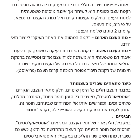
באותה צפיפות ויש בה חללים רבים המעניקים לה מראה ספוגי. גם
רקמת עצם ספוגית היא קשיחה אך איננה מוסיפה משמעותית
למסת העצם.
בחלק מהעצמות קיים חלל במרכז העצם ובו נמצא,
על פי רוב, מח העצם.
קיימים 2 סוגים של מח העצם:
• מח העצם האדום –
רקמה המהווה את האתר העיקרי לייצור תאי
הדם.
• מח העצם הצהוב
– רקמה המורכבת בעיקרה משומן, אך בשעת
איבוד דם משמעותי היא משתנה למוח עצם אדום ומסייעת בהפקת
המלאי החסר של תאי הדם. כל המבנה של העצם מוקף בשכבה
חיצונית של רקמת חיבור צפופה המכונה קרום העצם (פריאוסט).
כיצד מתאחים שברים בעצמות?
במבנה העצם חלים כל הזמן שינויים. חלק מתאי העצם, הנקרים
"אוסטיאובלסטים", מייצרים כל הזמן חומר מיוחד, המורכב מחלבון,
מלחים ומים, ומפרישים אותו אל המרווחים שביניהם. חומר זה,
הנותן לעצם את המרקם הקשה האופייני לה, נקרא "
חומר
הביניים".
במקביל, חלק אחר של תאי העצם, הנקראים "אוסטיאוקלסטים",
הורסים את חומר הביניים וכך העצם מתחדשת כל הזמן.
כשעצם
נשברת מתרחשים שני תהליכים במקביל: האוסטיאובלסטים