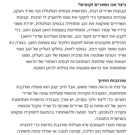
כיצד אנו נשארים זקופים?
קבוצות שרירים רבות, הפרושות מבסיס הגולגולת ועד מורד העקב,
עובדות במשותף כדי לזקוף את גופנו ולהעניק לו יציבות. קבוצת
השרירים שזוקפת את הגב מתחילה בבסיס הגולגולת, יורדת משני
צידיו של עמוד השדרה, ומסתיימת בעצמות האגן ועצם הזנב. כדי
לקבע את השרירים זוקפי הגב, נפרשים מעליהם שרירי הישבן
הגדולים ומקבעים אותם למקום החיבור עם עצמות האגן. בצורה כזו
הגוף נשאר זקוף ויציב.
בנוסף לזאת, בחלקו העליון של הגב מצוי
שריר הטרפז שמכסה את מרבית השטח של הגב העליון. ממנו
יוצאות שתי שלוחות המתחברות לבסיס האחורי של הראש
שתופסות את הראש ומונעות את נפילתו לכיוון הסנטר.
מורכבות החיוך
על פניו זה נראה מאוד פשוט, אבל חיוך קטן הוא פעולה מורכבת
ומתוזמנת, המערבת פקודות מהמוח ופעילות ענפה של שרירי
הפנים. כדי ליצור חיוך בפנים, יש צורך בעבודה הרמונית ומתוזמנת
היטב של לא פחות מ-32 שרירים שונים! כל שריר מקבל מהמוח
פקודה להתכווץ, ליצור תנועה ולהשתחרר בהתאם לתפקידו ומקומו
בשרשרת התגובה.
עכשיו תארו לעצמכם איזו פעילות מורכבת נדרשת כדי להוציא
לפועל פעולות כמו הליכה, קפיצה לגובה או אפילו קימה מישיבה