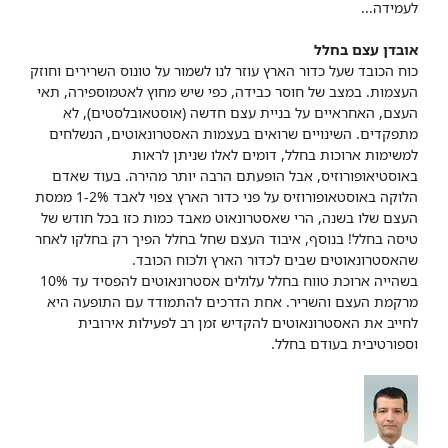
לעמידה...
אובדן עצם בחלל
כוח הכובד שעל כדור הארץ עוזר לנו לשמור על טונוס השרירים וחוזק
העצמות. במצב של חוסר כבידה, כפי שיש מחוץ לאטמוספירה, תאי
העצם, האחראיים על בניית עצם חדשה (אוסטאובלסטים), לא
מתפקדים. השינויים שרואים בעצמות האסטרונאוטים, הנשלחים
למשימות ארוכות בחלל, דומים לאלו שניתן לראות
באוסטיאופורוזיס, אבל הופעתם הרבה יותר מהירה. בעוד שאדם
הלוקה באוסטאופורוזיס על פני כדור הארץ צפוי לאבד 1-2% ממסת
העצם שלו בשנה, הרי שאסטרונאוט מאבד כמות כזו בכל חודש של
טיסה בחלל! בנוסף, איבוד העצם שחל בחלל הפיך רק בחלקו לאחר
שהאסטרונאוטים שבים לכדור הארץ ולכוח הכובד.
בשהייה ארוכת טווח בחלל עלולים אסטרונאוטים להפסיד עד 10%
מרקמת העצם והשריר. אחת הדרכים להתמודד עם התופעה היא
לחייב את האסטרונאוטים להקדיש זמן רב לפעילות אירובית
וספורטיבית בעודם בחלל.