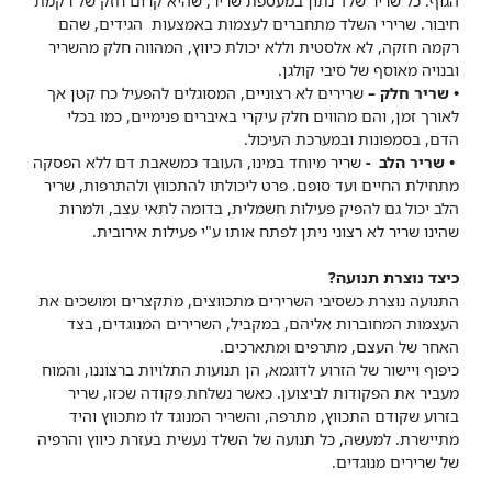
הגוף. כל שריר שלד נתון במעטפת שריר, שהיא קרום חזק של רקמת
חיבור. שרירי השלד מתחברים לעצמות באמצעות הגידים, שהם
רקמה חזקה, לא אלסטית וללא יכולת כיווץ, המהווה חלק מהשריר
ובנויה מאוסף של סיבי קולגן.
• שריר חלק –
שרירים לא רצוניים, המסוגלים להפעיל כח קטן אך
לאורך זמן, והם מהווים חלק עיקרי באיברים פנימיים, כמו בכלי
הדם, בסמפונות ובמערכת העיכול.
• שריר הלב -
שריר מיוחד במינו, העובד כמשאבת דם ללא הפסקה
מתחילת החיים ועד סופם. פרט ליכולתו להתכווץ ולהתרפות, שריר
הלב יכול גם להפיק פעילות חשמלית, בדומה לתאי עצב, ולמרות
שהינו שריר לא רצוני ניתן לפתח אותו ע"י פעילות אירובית.
כיצד נוצרת תנועה?
התנועה נוצרת כשסיבי השרירים מתכווצים, מתקצרים ומושכים את
העצמות המחוברות אליהם, במקביל, השרירים המנוגדים, בצד
האחר של העצם, מתרפים ומתארכים.
כיפוף ויישור של הזרוע לדוגמא, הן תנועות התלויות ברצוננו, והמוח
מעביר את הפקודות לביצוען. כאשר נשלחת פקודה שכזו, שריר
בזרוע שקודם התכווץ, מתרפה, והשריר המנוגד לו מתכווץ והיד
מתיישרת. למעשה, כל תנועה של השלד נעשית בעזרת כיווץ והרפיה
של שרירים מנוגדים.