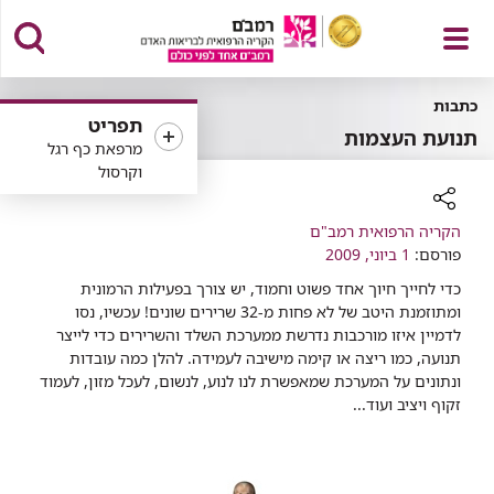
פתח
כתבות
תפריט
תנועת העצמות
מרפאת כף רגל
וקרסול
תפריט
רכיב
הקריה הרפואית רמב"ם
שיתוף
פורסם:
1 ביוני, 2009
כדי לחייך חיוך אחד פשוט וחמוד, יש צורך בפעילות הרמונית
ומתוזמנת היטב של לא פחות מ-32 שרירים שונים! עכשיו, נסו
לדמיין איזו מורכבות נדרשת ממערכת השלד והשרירים כדי לייצר
תנועה, כמו ריצה או קימה מישיבה לעמידה. להלן כמה עובדות
ונתונים על המערכת שמאפשרת לנו לנוע, לנשום, לעכל מזון, לעמוד
זקוף ויציב ועוד... ​