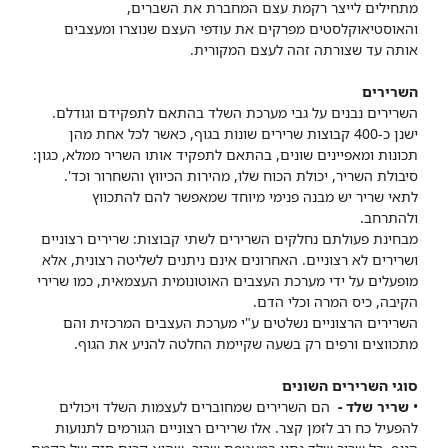
מתחילים לייצר רקמת עצם המחברת את השברים,
והאוסטיאוקלסטים מפרקים את עודפי העצם שנוצרו ומעצבים
אותה עד שצורתה זהה לעצם המקורית.
השרירים
השרירים נבנים על גבי מערכת השלד בהתאם לתפקידם וגודלם.
ישנן כ-400 קבוצות שרירים שונות בגוף, כאשר לכל אחת מהן
תכונות ומאפיינים שונים, בהתאם לתפקיד אותו השריר ממלא, כגון:
סיבולת השריר, יכולת הכוח שלו, מהירות הכיווץ והשחרור וכד'.
לתאי שריר יש מבנה פנימי מיוחד שמאפשר להם להתכווץ
ולהתרחב.
מבחינת פעולתם נחלקים השרירים לשתי קבוצות: שרירים רצוניים
ושרירים לא רצוניים. האחרונים אינם ניתנים לשליטה רצונית, אלא
מופעלים על ידי מערכת העצבים האוטונומית העצמאית, כמו שרירי
הקיבה, כיס המרה וכלי הדם.
השרירים הרצוניים נשלטים ע"י מערכת העצבים המרכזית והם
מתכווצים ורפים רק בשעה שקיימת החלטה להניע את הגוף.
סוגי השרירים השונים
•
שריר שלד -
הם השרירים שמחוברים לעצמות השלד ויכולים
להפעיל כח רב לזמן קצר. אלו שרירים רצוניים הגורמים לתנועות