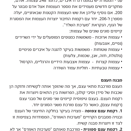
עפ"י המסורת יש בגופנו רמ"ח איברים, כלומר 248 עצמות. אולם,
מחקרים חדשים מעמידים את מספר העצמות אצל אדם מבוגר על
200. אם נוסיף עליהן את שש העצמות הקטנות שבאוזניים, יעלה
מספרן ל-206. יחד עם רקמות החיבור יוצרות העצמות את המסגרת
של הגוף, הנקראת "מערכת השלד".
קיימים סוגים שונים של עצמות:
• עצמות ארוכות - משמשות כמנופים המופעלים על ידי השרירים
(גפיים, אצבעות)
• עצמות שטוחות - משמשות בעיקר להגנה על איברים פנימיים
(גולגולת, חזה, אגן, שכמות, צלעות)
• עצמות קצרות - עצמות אצבעות הידיים והרגליים, הקרסול
• עצמות טבעתיות - חוליות עמוד השדרה
מבנה העצם
העצם מורכבת מתאי עצם, אך מה שהופך אותה לקשיחה וחזקה הן
שכבות של סידן וסיבי קולגן, הפרושות בין התאים ויוצרות את
רקמת העצם. בעצם טיפוסית קיימים שני סוגים של מבני עצם
(רקמת עצם), כאשר כל עצם מורכת משני הסוגים יחד.
1. רקמת עצם צפופה
- מצויה בעיקר בחלקה החיצוני של העצם
ובנויה ממבנים הקרויים "מערכות האוורס", המסודרות בצפיפות זו
לצד זו ויוצרות מבנה קשיח.
2. רקמת עצם ספוגית -
מורכבת מאותם "מערכות האוורס" אך לא