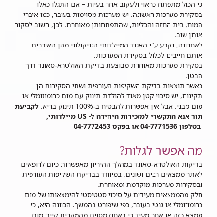
כי הכול מתפתח כראוי ולעקוב אחר בעיות – אם התגלו כאלו
בסקירת מערכות ראשונה. יש מערכות מסוימות בעובר, כמו איברי
המוח, בית החזה והכליות, שהתפתחותן מאוחרת. לכן, חשוב לסקור
אותן שוב.
לאחרונה, נקבע ע"י האגוד המיילדותי הגניקולוגי מהן האיברים
אותם חייבים לכלול בסקירת המערכות.
בסקירת מערכות מאוחרת מבוצעת בדיקת האולטרא-סאונד דרך
הבטן.
כאשר תוצאות בדיקת השקיפות העורפית ושתי הסקירות הן
תקינות, יש סיכוי קטן מאוד להולדת תינוק עם מום כרומוזומלי או
מום מבני. אבל אין אפשרות להבטיח ב-100% תינוק בריא.
לקביעת
תור אנא התקשרי למזכירות היחידה ל- US מיילדותי,
בטלפון 04-7771536 או בפקס 04-7772453
מה אפשר לגלות?
בדיקות האולטרא-סאונד במהלך ההיריון מאפשרות כיום לרופאים
לאתר ממצאים רבים ושונים, במיוחד בבדיקת השקיפות העורפית
ובסקירות מערכות מוקדמת ומאוחרת.
חלק מהממצאים מעידים על סיכוי סטטיסטי להימצאותו של מום
כרומוזומלי או גנטי בעובר, כפי שיפורט בהמשך. הכוונה היא, כי
ממצא כזה או אחר מעיד כי באחוז מסוים מהמקרים קיים מום