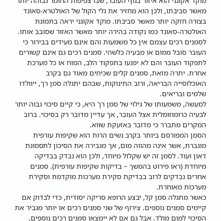
מוקד אקוגני הוא איזור בגוף העובר, שבו צפיפות החומר גבוהה יותר
מאשר סביבתו, ולכן הוא מחזיר את גלי הקול של האולטרא-סאונד
בצורה חזקה יותר מאשר סביבתו. מוקד אקוגני יראה בתמונת
האולטרה-סאונד כמו נקודה בהירה יותר מאשר האזור שסובב אותו.
לסמנים רכים עצמם אין כל משמעות והם אינם מעידים בבירור כי
העובר סובל ממום או מבעיה כלשהי. סמנים רכים גם אינם קשורים
לתפקוד העובר והם לא יפגעו בתפקוד הלב, המוח או כל מערכת
אחרת. יתרה מזאת, סמנים קלים שכיחים מאוד גם בקרב
האוכלוסייה הבריאה, ורוב התינוקות, שבהם יתגלה סמן רך, ייוולדו
שלמים ובריאים.
למעשה, משמעותו של גילוי של סמן רך היא, כי קיים סיכוי גבוה יותר
לבעיה כרומוזומלית אצל העובר, אך עדיין מדובר רק בסיכוי. ברוב
המקרים מתברר כי מדובר באזעקת שווא.
הסמן המפורסם ביותר בקרב נשים הרות הוא שקיפות עורפית
מוגברת, אשר אינה מהווה מום, אך מגבירה את הסיכון לתסמונת
דאון ועוד. לסמן זה יש שקלול מיוחד, ולכן הוא נבדק בבדיקה
מיוחדת (ראו פירוט בהמשך – בדיקות שקיפות עורפית). סמנים
אחרים נבדקים לרוב בבדיקת סקירת מערכות מוקדמת וסקירת
מערכות מאוחרת.
כאשר מתגלה סמן קל, יבצע הרופא סריקה יסודית, כדי לבדוק אם
קיימים סמנים נוספים. צירוף של שני סמנים רכים או יותר מגביר את
הסיכוי למום מולד. אבל גם אם לא יימצאו סמנים רכים נוספים,