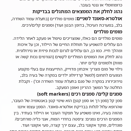
כרומוזומלי או גנטי בעובר.
נהוג לחלק את הממצאים המתגלים בבדיקות
אולטרא-סאונד לשניים:
מומים מולדים (בתעלת עמוד השדרה,
בלב, במערכת העיכול, בדופן הבטן ועוד) וסמנים קלים/רכים.
מומים מולדים
מומים מולדים הם כאלו, שמצריכים טיפול או מעקב לאחר הלידה.
הם עלולים להשפיע על תוחלת החיים של היילוד, וכן על איכות
ומהלך חייו. כמו כן, הם עלולים לגרום לנכות פיזית או נוירולוגית.
נהוג לחלק את המומים המולדים לקשים (הגורמים נכות קשה או
מוות) ולמומים קלים יותר.
גילוי של מום מצריך איבחון מדוייק, התייעצות עם בעלי מקצוע
הנוגעים לתחום (למשל קרדיולוג ילדים במקרה של בעיה בלב,
נוירוכירורג במקרה של פגם בתעלת עמוד השדרה וכו') - וקבלת
החלטה על המשך ההריון ואופן המעקב.
סמנים קלים/ סמנים רכים (soft markers)
סמן קל (סמן רך או סמן קטן) הוא שינוי קטן באנטומיה של העובר,
שהרופא עלול לגלות בבדיקת אולטרא-סאונד. הסמן עצמו איננו
מהווה בעיה, ואינו משפיע על תפקוד העובר או היילוד בעתיד. בין
הסמנים הרכים נמנים: ציסטה בחדרי המוח, אגני כליה מורחבים/
מוגדלים, מוקד אקוגני בלב, עצם ירך קצרה, מעי אקוגני ועוד.