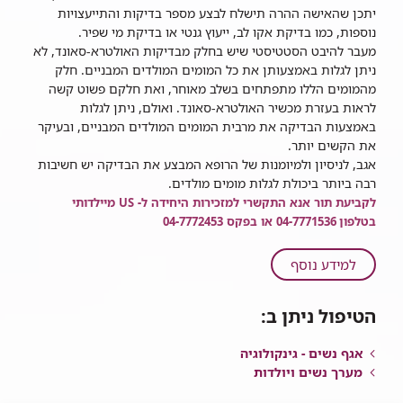
יתכן שהאישה ההרה תישלח לבצע מספר בדיקות והתייעצויות
נוספות, כמו בדיקת אקו לב, ייעוץ גנטי או בדיקת מי שפיר.
מעבר להיבט הסטטיסטי שיש בחלק מבדיקות האולטרא-סאונד, לא
ניתן לגלות באמצעותן את כל המומים המולדים המבניים. חלק
מהמומים הללו מתפתחים בשלב מאוחר, ואת חלקם פשוט קשה
לראות בעזרת מכשיר האולטרא-סאונד. ואולם, ניתן לגלות
באמצעות הבדיקה את מרבית המומים המולדים המבניים, ובעיקר
את הקשים יותר.
אגב, לניסיון ולמיומנות של הרופא המבצע את הבדיקה יש חשיבות
רבה ביותר ביכולת לגלות מומים מולדים.
לקביעת תור אנא התקשרי למזכירות היחידה ל- US מיילדותי
בטלפון
04-7771536 או בפקס 04-7772453
על
למידע נוסף
סקירת
מערכות
הטיפול ניתן ב:
מאוחרת
אגף נשים - גינקולוגיה
מערך נשים ויולדות