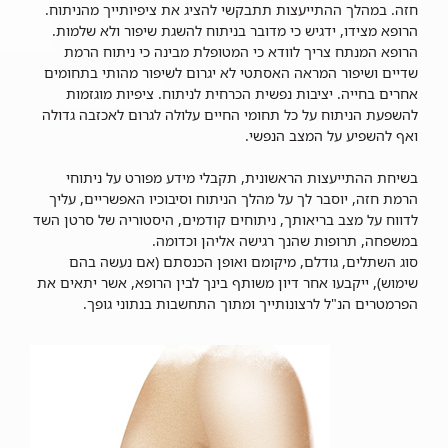
חזה. במהלך ההתייעצות תתבקשי להציג את ציפיותייך מהניתוח.
הרופא מצידו, ידגיש כי מדובר בניתוח להשגת שיפור ולא שלמות.
הרופא המנתח צריך לוודא כי המטופלת מבינה כי ניתוח הרמת
שדיים ושיפור המראה האסתטי לא יגרום לשיפור מהותי בתחומים
אחרים בחייה. יציבות נפשית הכרחית לניתוח. ציפיות מוגזמות
להשפעת הניתוח על כל תחומי החיים עלולה לגרום לאכזבה גדולה
ואף להשפיע על המצב הנפשי.
בשיחת ההתייעצות הראשונית, תקבלי מידע מפורט על ניתוחי
הרמת חזה, יוסבר לך על מהלך הניתוח וסיבוכיו האפשריים, עליך
לדווח על מצב בריאותך, ניתוחים קודמים, היסטוריה של סרטן השד
במשפחה, תרופות שהנך רגישה אליהן וכדומה.
סוג השתלים, גודלם, מיקומם ואופן הכנסתם (אם נעשה בהם
שימוש), ייקבעו אחר דיון משותף בינך לבין הרופא, אשר יתאים את
הפרמטרים הנ"ל לרצונותייך ומתוך התחשבות בנתוני גופך.