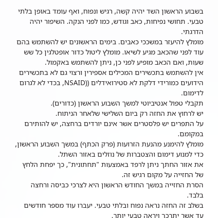
בשבוע הראשון השד יהיה קשה, רגיש ונפוח, ואף עומד באופן בלתי
טבעי. תחושי נפיחות, כאב וגודש, כמו לפני הנקה. השיפור יהיה
הדרגתי.
מומלץ להיעזר במשככי כאבים. בימים הראשונים יש להשתמש בהם
עוד לפני שהכאב מגיע לשיאו. מומלץ ליטול כדור אופטלגין כל שש
שעות, ואם הכאב מופיע לפני כן, ניתן להשתמש באקמול.
אין להשתמש בתכשירים המכילים אספירין ורצוי גם לא בתכשירים
הידועים כמורידי דלקת לא סטירואידלים ((NSAID, בכדי לא לגרום
לדימום.
תקבלי טפול אנטיביוטי למשך השבוע הראשון (כדורים).
יש לרחוץ את החזה רק ביום השלישי שלאחר הניתוח.
על התפרים יש פלסטרים אשר אינם יורדים ברחצה, יש להותירם
במקומם.
מומלץ להימנע מהנעת הזרועות (פרק הכתף) במשך השבוע הראשון,
כדי למנוע דימום והצטברות של נוזלים באזור השתל.
את אזור החתך ניתן לרפד באמצעות "תחתונית", כך יפחת הלחץ
של החזייה על מקום רגיש זה.
הסרת החזייה במשך החודש הראשון היא לצרכי כביסה ורחצה
בלבד.
בשלב זה החזה נראה נפוח ובלתי טבעי. יעברו עוד מספר חודשים
עד אשר יתרכך ויראה טבעי יותר.