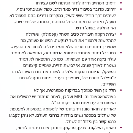
דימום המחייב חזרה לחדר הניתוח לשם עצירתו
זיהום, מדובר בסיבוך נדיר מאד ולרב, טפול אנטיביוטי נוסף,
לעיתים דרך הוריד עשוי לועיל, במקרים נדירים בהם הטפול לא
מועיל, תידרש הרחקת השתל המזוהם, המתנה של חצי שנה,
ואז החלפה בשתל חדש.
יצירת רקמה חיבורית סביב השתל (קפסולה), שעלולה
להתקשות ולהפוך את השד לנוקשה, רגיש או מעוות, מה
שמצריך ניתוחים חוזרים שלא תמיד יכולים לפתור את הבעיה.
כמו בכל ניתוח אסתטי בניתוחי הרמת חזה, התוצאה לא תמיד
עולה בקנה אחד עם הציפיות. כמו כן, התוצאה לא תמיד
נשמרת לאורך שנים. אי לבישת חזייה, שינויים קיצוניים
במשקל, הריונות והנקות עלולים לשנות את צורת השד ולגרום
ל"נפילה" חוזרת שלו, שתצריך בעתיד ניתוח נוסף להרמת
השדיים.
חלק מן השד ממוסך בבדיקות ממוגרפיה, אך לא
באולטראסאונד וב- MRI ועל כן, לאחר הניתוח יש להשלים את
הממוגרפיה עם אחת מהבדיקות הנ"ל.
לאחרונה תואר סוג נדיר ביותר של לימפומה בסמיכות למעטפת
של שתלים במספר נשים בודדות ברחבי העולם. לא ניתן לקבוע
כרגע קשר בין גידול זה לשתל.
כאמור, הצלקות: צבען, מרקמן, ורוחבן אינם ניתנים לחיזוי,