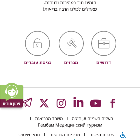
הזמינו תור במהירות ובנוחות.
מאחלים לכולנו הרבה בריאות!
דרושים
מכרזים
כניסת עובדים
לעמוד
לעמוד
לעמוד
לעמוד
לעמוד
GRAM
העליה השנייה 8, חיפה
משרד הבריאות
של
של
של
של
של
Рамбам Медицинский туризм
הצהרת נגישות
מדיניות הפרטיות
תנאי שימוש