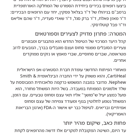
ביצעו רופאים בכירים ביחידת הספורט של המחלקה האורתופדית
ברמב"ם בניהולו של ד"ר בצלאל פסקין, יחד עם הרופאים הבכירים:
ד"ר מאזן פאלח, ד"ר ברק סגל, ד"ר שאדי סעדיה, ד"ר שהם אליאס
וד"ר פבל קוטלרסקי.
המטרה: פתרון מדויק לצעירים וספורטאים
קהל היעד המרכזי של הטיפול החדש הוא מתבגרים ומבוגרים
צעירים הסובלים מפגמי סחוס ועצם מוגבלים בברך, הנובעים לרוב
מטראומה, שברים סחוסיים, שברי מאמץ או נזקים ממוקדים
אחרים.
מאחורי הפיתוח החדשני עומדת חברת הסטארט-אפ הישראלית
CartiHeal, והוא משווק על ידי החברה הבינלאומית Smith &
Nephew. מדובר במבנה המשמש כרקמה מלאכותית המבוססת על
שלד אלמוגים המפותח במעבדה. בשל היות המשתל מחורר, הוא
פועל כמצע יעיל ש"מושך" אליו תאי עצם וסחוס טבעיים. עם הזמן,
המשתל נטמע לחלוטין בגוף ומעודד צמיחה של עצם וסחוס
אמיתיים ובריאים. לטיפול כבר יש אישור ה-FDA (ארגון הבריאות
האמריקאי).
פחות כאב, שיקום מהיר יותר
עד היום, השיטה המקובלת למקרים אלו דרשה מהרופאים לקחת