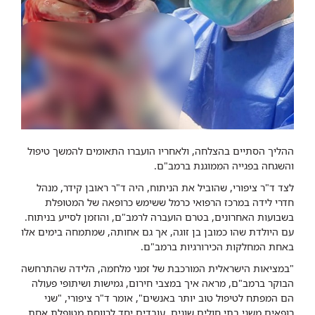
ההליך הסתיים בהצלחה, ולאחריו הועברו התאומים להמשך טיפול
והשגחה בפגייה הממוגנת ברמב"ם.
לצד ד"ר ציפורי, שהוביל את הניתוח, היה ד"ר ראובן קידר, מנהל
חדרי לידה במרכז הרפואי כרמל ששימש כרופאה של המטופלת
בשבועות האחרונים, בטרם הועברה לרמב"ם, והוזמן לסייע בניתוח.
עם היולדת שהו כמובן בן זוגה, אך גם אחותה, שמתמחה בימים אלו
באחת המחלקות הכירורגיות ברמב"ם.
"במציאות הישראלית המורכבת של זמני מלחמה, הלידה שהתרחשה
הבוקר ברמב"ם, מראה איך במצבי חירום, גמישות ושיתופי פעולה
הם המפתח לטיפול טוב יותר באנשים", אומר ד"ר ציפורי, "שני
רופאים משני בתי חולים שונים, עובדים יחד לרווחת מטופלת אחת