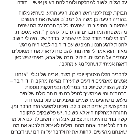
על רגליה, לשוב למחלקה ולומר להם באופן אישי – תודה.
הבוקר, קצת לפני ראש השנה, הגיע הרגע. כשהיא מלווה
בהוריה הגיעה בן משה אל רמב"ם ופגשה את האנשים
שמאחורי הסיפורים: "שמעתי כל כך הרבה על מה שהיה
מהמשפחה ומהחברים וזה גרם לי להעריך", היא מספרת,
"רציתי לומר תודה לכל מי שעזר לי בדרך שלי. היה לי חשוב
לחכות לרגע הנכון. המפגש עם ד"ר בר-לביא היה מרגש
מאוד. הוא אמר לי שזה נותן להם כוח לראות את המטופלים
עומדים על הרגליים. היה לו מבט של אבא, ראיתי שיש כאן
דאגה אמיתית ושהכל מגיע מהלב".
לדברים הללו הצטרף יוסי בן משה, אביה של נטלי: "אנחנו
אנשים מאמינים ויודעים שהעזרה מגיעה מהקב"ה. ד"ר בר –
לביא, הצוות שטיפל בה במחלקה ובמחלקות נוספות
ברמב"ם ומי שממשיך לטפל בה היום הם כולם שליחים.
מלאכים שהגיעו מהשמיים ומעניקים טיפול במסירות
ובמקצועיות, אדיבות וטוב לב. חיכינו למפגש הזה הרבה זמן.
החזרה למחלקה היא לא פשוטה. יש פלשבקים לתקופה
קשה בחיים והזיכרונות צצים, אבל היה חשוב לנו לבוא ולומר
תודה לכל אחד ואחת מהם. מילים לא יכולות לבטא את מה
שאנחנו מרגישים. לחוות את זה ולדבר על זה הם שני דברים