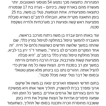
המנהרות. כתוצאה מכך נפצעו 54 מנוסעי האוטובוס, יותר
מעשרה מהם באורח קשה, ביניהם – נערה בת 17 שנפטרה
כתוצאה מפציעותיה. אחת הנוסעות, נטלי בן משה, בת 25
בזמן התאונה מקרית אתא, הובהלה לרמב"ם כשהיא סובלת
מפציעות ראש קשה ופגיעות רב מערכתיות ולחייה נשקפת
סכנה.
עוד באותו היום עברה בן משה ניתוח מורכב בראשה,
והועברה להמשך טיפול במחלקה לטיפול נמרץ כללי, שם
שהתה במשך שלושה חודשים כשהצוות נלחם על חייה. "זה
אחד המקרים הזכורים לנו ביותר", משחזר ד"ר ירון בר-לביא,
מנהל מחלקת טיפול נמרץ כללי ברמב"ם, "היא סבלה
מפציעות קשות ומורכבות, עברה הרבה ניתוחים והייתה
במשך זמן רב בסכנת חיים. הצוות עשה כל מה שניתן כדי
להציל אותה. ההורים נתנו בנו ביטחון מלא ואמון טוטאלי
ובסופו של דבר נטלי יצאה מכלל סכנה".
בתום חודשי האשפוז הארוכים יצאה בן משה אל שיקום
ארוך ומפרך בבית לוינשטיין, תהליך אשר אותו היא ממשיכה
עד היום בעזרתם של גורמים אחרים. במשך כל הזמן הזה
שמעה סיפורים ועדויות על הצוות שהציל את חייה בזמן
ששכבה מחוסרת הכרה ותכננה בסופו של תהליך, כשתעמוד