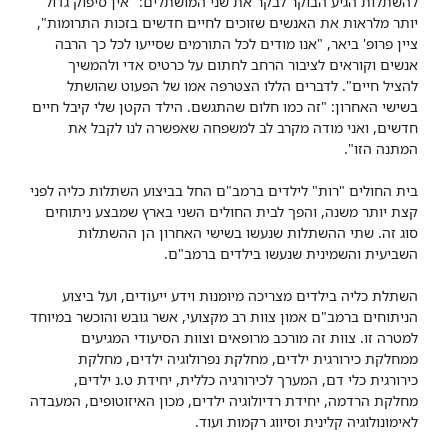
להשתלות הגיע הבוקר לבקר את שני המושתלים: "אין סיפוק גדול
יותר מלראות את האנשים שזוכים לחיים חדשים בזכות התרומות",
ציין פרופ' ביאר, "אנו מודים לכל התורמים שסייעו לכל כך הרבה
אנשים וקוראים לציבור הרחב לחתום על כרטיס אדי ולהמשיך
להציל חיים". לדברים הללו הצטרפה אמו של הפעוט שהושתל
בשישי האחרון: "זה כמו חלום שהתגשם. הילד הקטן שלי קיבל חיים
חדשים, ואני מודה מקרב לב למשפחה שאפשרה לנו לקבל את
המתנה הזו".
בית החולים "רות" לילדים ברמב"ם החל בביצוע השתלות כליה לפני
קצת יותר משנה, והפך לבית החולים השני בארץ שמבצע ניתוחים
סוג זה. שתי ההשתלות שנעשו בשישי האחרון הן ההשתלות
השביעית והשמינית שנעשו בילדים ברמב"ם.
השתלת כליה בילדים מצריכה מיומנות וידע ייעודים, ועל ביצוע
הניתוחים ברמב"ם אמון צוות רב מקצועי, אשר גובש והוכשר במיוחד
למטרה זו. צוות זה מורכב מרופאים וצוות הסיעודי המגיעים
ממחלקת כירורגית ילדים, מחלקת נפרולוגיה ילדים, מחלקת
כירורגית כלי דם, המערך לכירורגיה כללית, יחידת ט.נ ילדים,
מחלקת הרדמה, יחידת רדיולוגיה ילדים, מכון האיזוטופים, המעבדה
לאימונולוגיה קלינית וסיווג רקמות ועוד.