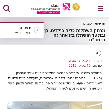
פתח
חדשות רמב"ם
תפריט
מרתון השתלות כליה בילדים: בן 3
מגזין הבריאות
ובת 18 הושתלו בזו אחר זה
ברמב"ם
תפריט
רכיב
הקריה הרפואית רמב"ם
שיתוף
פורסם:
10 במאי, 2015
השתלה כפולה של כליה מן המת התקיימה ביום שישי האחרון
(ה-8.5.15) בביה"ח "רות" לילדים שברמב"ם, והעניקה חיים חדשים
לשני ילדים – פעוט בן שלוש מאזור חיפה ובת 18 מאזור הצפון, אשר
המתינו חודשים ארוכים לניתוח המיוחל. ​