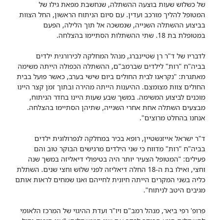
של כשלוש שעות בוצעה ההשתלה, שנחשבת מפאת גילו של
המטופל להליך מורכב ועדין. עם סיום הניתוח הראשון, החל הצוות
בביצוע ההשתלה השנייה, שנמשכה אל תוך הלילה, הפעם
במטופלת בת 18. שתי ההשתלות הסתיימו בהצלחה.
לדבריו של ד"ר רן שטיינברג, מנהל המחלקה לכירורגית ילדים
בביה"ח "רות" לילדים שברמב"ם, ההשתלה הכפולה הייתה משימה
מאתגרת: "נקראנו לבית החולים ביום שישי בערב, כאשר פועל בבית
החולים צוות מצומצם. ההיענות הייתה מהירה ובתוך זמן קצר היינו
מוכנים לביצוע המשימה. במשך שבע שעות היינו בחדר הניתוח,
מבצעים השתלה אחת אחרי השנייה, שתיהן הסתיימו בהצלחה.
אנחנו בהחלט מרוצים".
ד"ר ישראל אייזנשטיין, רופא בכיר במחלקה לנפרולוגית ילדים
בביה"ח "רות" מדווח כי שני הילדים מרגישים הבוקר טוב והם
פעילים: "המטופל הצעיר יותר היה בטיפולי דיאליזה במשך שנה
וחצי, ואילו בת ה-18 החלה דיאליזה לפני שלוש וחצי שנים. השתלת
כליה בשני המקרים הייתה חיונית לחייהם ואנו שמחים לראות אותם
מגיבים היטב לניתוח".
פרופ' רפי ביאר, מנהל רמב"ם ויו"ר ועדת ההיגוי של המרכז הלאומי