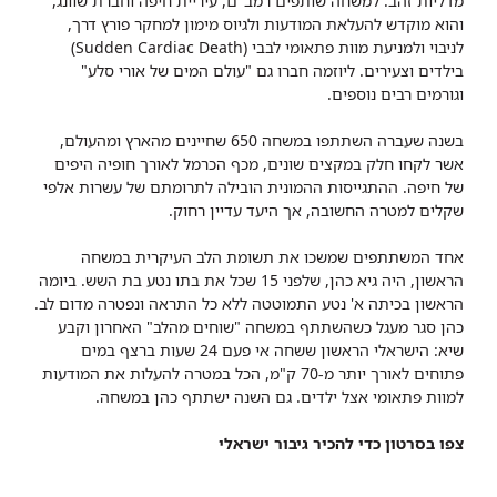
מדליות זהב. למשחה שותפים רמב"ם, עיריית חיפה וחברת שוונג,
והוא מוקדש להעלאת המודעות ולגיוס מימון למחקר פורץ דרך,
לניבוי ולמניעת מוות פתאומי לבבי (Sudden Cardiac Death)
בילדים וצעירים. ליוזמה חברו גם "עולם המים של אורי סלע"
וגורמים רבים נוספים.
בשנה שעברה השתתפו במשחה 650 שחיינים מהארץ ומהעולם,
אשר לקחו חלק במקצים שונים, מכף הכרמל לאורך חופיה היפים
של חיפה. ההתגייסות ההמונית הובילה לתרומתם של עשרות אלפי
שקלים למטרה החשובה, אך היעד עדיין רחוק.
אחד המשתתפים שמשכו את תשומת הלב העיקרית במשחה
הראשון, היה גיא כהן, שלפני 15 שכל את בתו נטע בת השש. ביומה
הראשון בכיתה א' נטע התמוטטה ללא כל התראה ונפטרה מדום לב.
כהן סגר מעגל כשהשתתף במשחה "שוחים מהלב" האחרון וקבע
שיא: הישראלי הראשון ששחה אי פעם 24 שעות ברצף במים
פתוחים לאורך יותר מ-70 ק"מ, הכל במטרה להעלות את המודעות
למוות פתאומי אצל ילדים. גם השנה ישתתף כהן במשחה.
צפו בסרטון כדי להכיר גיבור ישראלי