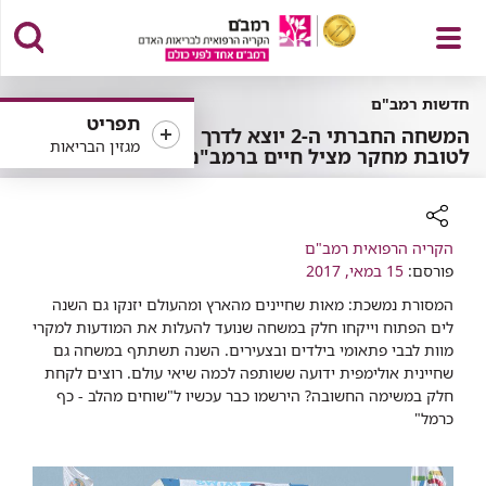
פתח
חדשות רמב"ם
תפריט
המשחה החברתי ה-2 יוצא לדרך
מגזין הבריאות
לטובת מחקר מציל חיים ברמב"ם
תפריט
רכיב
הקריה הרפואית רמב"ם
פורסם:
שיתוף
15 במאי, 2017
המסורת נמשכת: מאות שחיינים מהארץ ומהעולם יזנקו גם השנה
לים הפתוח וייקחו חלק במשחה שנועד להעלות את המודעות למקרי
מוות לבבי פתאומי בילדים ובצעירים. השנה תשתתף במשחה גם
שחיינית אולימפית ידועה ששותפה לכמה שיאי עולם. רוצים לקחת
חלק במשימה החשובה? הירשמו כבר עכשיו ל"שוחים מהלב - כף
כרמל"