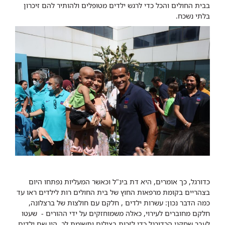
בבית החולים והכל כדי לרגש ילדים מטופלים ולהותיר להם זיכרון
בלתי נשכח.
כדורגל, כך אומרים, היא דת בינ"ל וכאשר המעליות נפתחו היום
בצהריים בקומת מרפאות החוץ של בית החולים רות לילדים ראו עד
כמה הדבר נכון: עשרות ילדים , חלקם עם חולצות של ברצלונה,
חלקם מחוברים לעירוי, כאלה משמוחזקים על ידי ההורים - שעטו
לעבר שחקני הכדורגל כדי לזכות בצילום ותשומת לב. היו שם ילדים