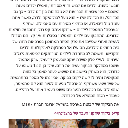
חובשי כיפות, ילדים עם לבוש דרוזי מסורתי, ואפילו ילדים מעזה
ומשכם – כפי שבעיות הבריאות לא מבחינות בין דם לדם – כך גם
הכדורגל, וזו הגדולה שלו – הוא מעל לפוליטיקה ולדת, כאשר אתה
עומד מול ריבאלדו, או מחליף מסירות עם סאביולה. ושחקני
"בארסה" התמסרו לילדים – שיחקו איתם קט רגל, חתמו על חולצות
וכדורים, התחבקו עם ילדים והצטלמו בסבלנות אין קץ. הם הגדילו
לעשות ואחרי שסיימו את פרק הסיור המתוכנן במרפאות החוץ של
בית החולים לילדים, הם עלו אל המחלקה לאונקולוגית ילדים
והקדישו תשומת לב מיוחדת לילדים המרותקים לכיסאות גלגלים
ועירויים. לעילי פלק משדה יעקב שבעמק יזרעאל, שרק אתמול
אושפז במחלקה הביקור עשה את היום. עילי בן ה 12 משוגע על
כדורגל, הוא משחק ביישוב וגם משמש כעוזר מאמן בקבוצה
המקומית והיה לו קשה לקום בבוקר. אביו נתנאל מספר בהתרגשות
שכאשר שמע ששחקני "בארסה" מגיעים לסיור הוא קם מהמיטה,
ושהצילום עם הכוכבים הנערצים פשוט העמיד אותו על הרגליים.
כאמור – הכוח המופלא של הכדורגל.
את הביקור של קבוצת בארסה בישראל ארגנה חברת MTR7
קליפ ביקור שחקני העבר של ברצלונה>>