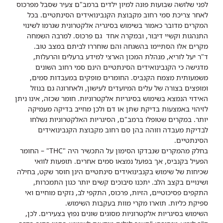
לפני שלושה שבועות פונה למיון ילדים ברמב"ם צעיר שסבל מפרכוס
לאחר צריכת סמי רחוב מקבוצת הקנבינואידים הסינתטיים. בכל
המקרים מדובר כאמור בשימוש בסיגריה אלקטרונית שגרמו לשינוי
התנהגות וקשיי דיבור, ובמקרה אחד גם פרכוס. למרבה השמחה
מקרים אלו הסתיימו בהשגחה והם שוחררו לביתם במצב טוב.
ד"ר יעל לוריא, מנהלת המכון הארצי למידע ברעלים והרעלות,
מדגישה כי הקנבינואידים הסינתטיים הינם סמי רחוב השונים
משמעותית מצמח הקנביס. החומרים מופקים במעבדות סמים,
ומופצים בצורה של עלים המיועדים לעישון, ולאחרונה גם בנוזל
האידוי הנמצא בשימוש בסיגריות אלקטרוניות. חומר שכזה, אינו ניתן
לזיהוי באמצעות בדיקת שתן או דם ולכן מחייב בדיקה מעמיקה
יותר. במקרים שטופלו ברמב"ם, הסיגריות האלקטרוניות נשלחו
לבדיקת מעבדה וזוהה בהן סם רחוב מקבוצת הקנבינואידים
הסינתטיים.
בחלק מהמקרים שנבדקו הסימון על התכשיר היה "THC" – החומר
הפעיל בקנביס, אך בפועל נמצאו סמים אחרים. תופעות לוואי
שכיחות של שימוש בקנבינואידים סינתטיים הינן חוסר שקט, בחילה
ושינויים בקצב הלב. יתכנו סיבוכים קשים יותר כגון התמכרות,
התקפים פסיכוטיים, הזיות, פרכוס, התקפי לב, נזקים מוחיים ואי
ספיקת כליות. תוארו מקרי מוות בעקבות השימוש.
השימוש בסיגריות אלקטרוניות מסוגים שונים נפוץ בצעירים. לכן,