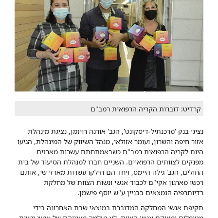
קרדיט: דוברות הקריה הרפואית רמב"ם
נציגי בנק 'מרכנתיל-דיסקונט', הגב' אורנה רויזמן, נציגת מינהלת
אזור חיפה והשרון, ועומר אזולאי, מנהל השיווק של המינהלת, הגיעו
היום לקריה הרפואית רמב"ם כשבאמתחתם עשרות מארזים
מפנקים לצוותים הרפואיים. השניים חברו למנהלת הסיעוד של בית
החולים, הגב' גילה היימס, ויחד הם חילקו עשרות מארזי שי, אותם
רכשו מארגון אקי"ם לכבוד אנשי ונשות הצוות של מחלקת
רדיותרפיה הנמצאים בבניין ע"ש יוסף פישמן.
תקיפת אנשי המחלקה המדוברת במוצאי שבת האחרונה בידי
מטופלים ומצוקת אנשי הצוות, לא נעלמה מענייהם של אנשי ונשות