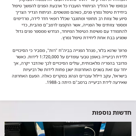
ובסופו של ההליך הניתוחי הועברו כל ארבעת הפגים להמשך טיפול
ביחידת טיפול נמרץ פגים, כשהם מונשמים. הניתוח הנדיר הצריך
סיוע של צוות רב תחומי ומתוגבר שכלל רופאי חדר לידה, מרדימים
ומספר צוותים של הפגייה, אשר הוקפצו לרמב"ם מהבית, כדי
להתמודד עם משימת הטיפול המיוחד, הנדרש ממספר פגים גדול
שמגיע בבת אחת ליחידת טיפול נמרץ.
פרופ' שרגא בלזר, מנהל הפגייה בביה"ח "רות", מסביר כי הסיכויים
ללידת רביעייה באופן טבעי עומדים על 1:720,000 לידות. כאשר
מדובר בהפריה מלאכותית, עולים הסיכויים לכך שהדבר יקרה, אך
יחד עם זאת בשנים האחרונות ישנן פחות לידות של רביעיות
בישראל, עקב דילול עוברים הנהוג במקרים כאלה. הפעם האחרונה
שאירעה לידת רביעייה ברמב"ם היתה ב-1988.
חדשות נוספות