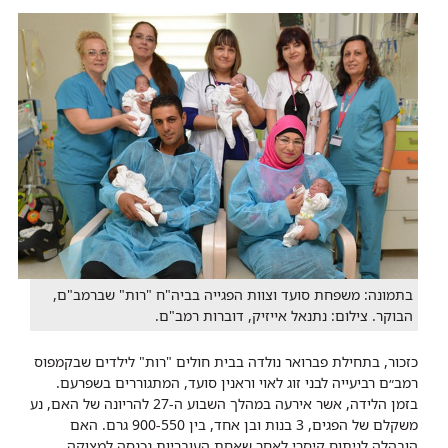
בתמונה: משפחת סועד וצוות הפגייה בביה"ח "רות" שברמב"ם,
הבוקר. ​ צילום: נתנאל אייזיק, דוברות רמב"ם. ​
כזכור, בתחילת פברואר נולדה בבית חולים "רות" לילדים שבקמפוס
רמב״ם רביעייה לבני זוג לאוי וראנין סועד, המתגוררים בשפרעם.
בזמן הלידה, אשר אירעה במהלך השבוע ה-27 להריונה של האם, נע
משקלם של הפגים, 3 בנות ובן אחד, בין 900-550 גרם. האם
הובהלה לניתוח קיסרי לאחר שאחת העובריות נכנסה למצוקה,