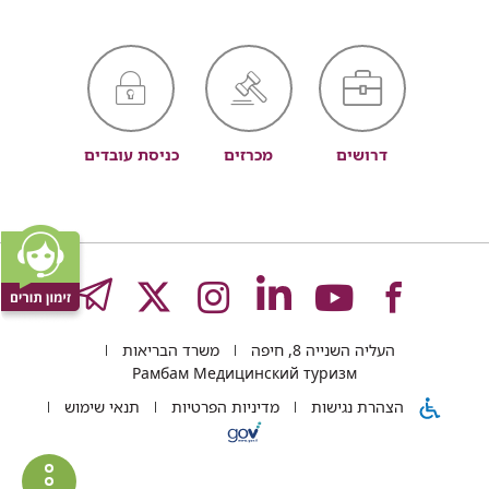
דרושים
מכרזים
כניסת עובדים
לעמוד
לעמוד
לעמוד
לעמוד
לעמוד
GRAM
העליה השנייה 8, חיפה
משרד הבריאות
של
של
של
של
של
Рамбам Медицинский туризм
הצהרת נגישות
מדיניות הפרטיות
תנאי שימוש
רמב"ם
רמב"ם
רמב"ם
רמב"ם
רמב"ם