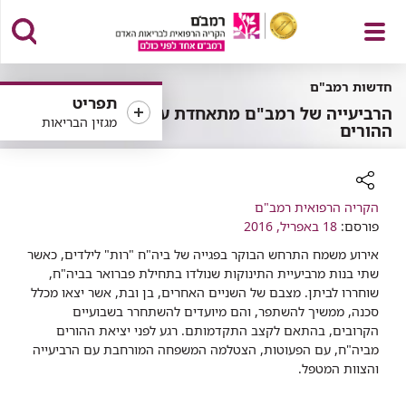
פתח
חדשות רמב"ם
תפריט
הרביעייה של רמב"ם מתאחדת עם
מגזין הבריאות
ההורים
תפריט
רכיב
הקריה הרפואית רמב"ם
שיתוף
פורסם:
18 באפריל, 2016
אירוע משמח התרחש הבוקר בפגייה של ביה"ח "רות" לילדים, כאשר
שתי בנות מרביעיית התינוקות שנולדו בתחילת פברואר בביה"ח,
שוחררו לביתן. מצבם של השניים האחרים, בן ובת, אשר יצאו מכלל
סכנה, ממשיך להשתפר, והם מיועדים להשתחרר בשבועיים
הקרובים, בהתאם לקצב התקדמותם. רגע לפני יציאת ההורים
מביה"ח, עם הפעוטות, הצטלמה המשפחה המורחבת עם הרביעייה
והצוות המטפל.