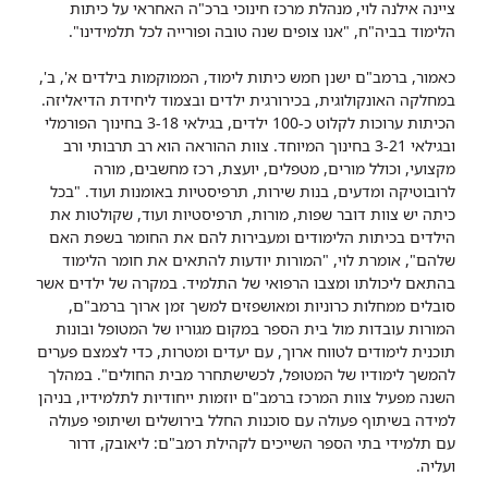
ציינה אילנה לוי, מנהלת מרכז חינוכי ברכ"ה האחראי על כיתות
הלימוד בביה"ח, "אנו צופים שנה טובה ופורייה לכל תלמידינו".
כאמור, ברמב"ם ישנן חמש כיתות לימוד, הממוקמות בילדים א', ב',
במחלקה האונקולוגית, בכירורגית ילדים ובצמוד ליחידת הדיאליזה.
הכיתות ערוכות לקלוט כ-100 ילדים, בגילאי 3-18 בחינוך הפורמלי
ובגילאי 3-21 בחינוך המיוחד. צוות ההוראה הוא רב תרבותי ורב
מקצועי, וכולל מורים, מטפלים, יועצת, רכז מחשבים, מורה
לרובוטיקה ומדעים, בנות שירות, תרפיסטיות באומנות ועוד. "בכל
כיתה יש צוות דובר שפות, מורות, תרפיסטיות ועוד, שקולטות את
הילדים בכיתות הלימודים ומעבירות להם את החומר בשפת האם
שלהם", אומרת לוי, "המורות יודעות להתאים את חומר הלימוד
בהתאם ליכולתו ומצבו הרפואי של התלמיד. במקרה של ילדים אשר
סובלים ממחלות כרוניות ומאושפזים למשך זמן ארוך ברמב"ם,
המורות עובדות מול בית הספר במקום מגוריו של המטופל ובונות
תוכנית לימודים לטווח ארוך, עם יעדים ומטרות, כדי לצמצם פערים
להמשך לימודיו של המטופל, לכשישתחרר מבית החולים". במהלך
השנה מפעיל צוות המרכז ברמב"ם יוזמות ייחודיות לתלמידיו, בניהן
למידה בשיתוף פעולה עם סוכנות החלל בירושלים ושיתופי פעולה
עם תלמידי בתי הספר השייכים לקהילת רמב"ם: ליאובק, דרור
ועליה.