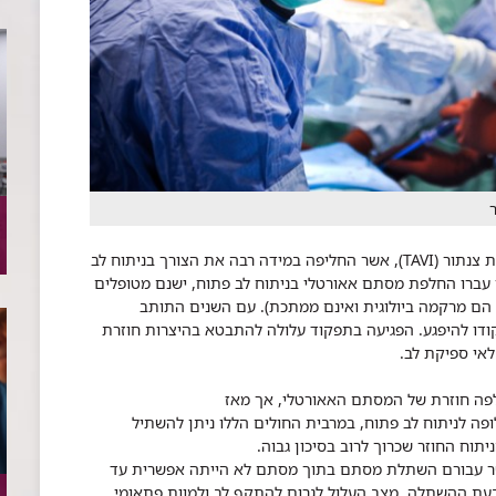
צנתור (
TAVI
), אשר החליפה במידה רבה את הצורך בניתוח לב
עברו החלפת מסתם אאורטלי בניתוח לב פתוח, ישנם מטופלים
הם מרקמה ביולוגית ואינם ממתכת). עם השנים התותב
ודו להיפגע. הפגיעה בתפקוד עלולה להתבטא בהיצרות חוזרת
לאי ספיקת לב.
חלפה חוזרת של המסתם האאורטלי, אך מאז
פה לניתוח לב פתוח, במרבית החולים הללו ניתן להשתיל
וח החוזר שכרוך לרוב בסיכון גבוה.
אשר עבורם השתלת מסתם בתוך מסתם לא הייתה אפשרית עד
בעת ההשתלה, מצב העלול לגרום להתקף לב ולמוות פתאומי