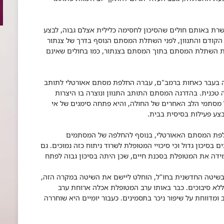
ת באותם חולים שהסיכון לחסימה כלילית אצלם גבוה, לבצע
הקודם והתנוון, לפני השתלת המסתם הנוסף בדרך של צנתור
לת השתלת המסתם בתוך המסתם בצנתור, כמו בחולים שאינם
אשונה בארץ, בת 75, אשר שמשה בעבר כאחות ברמב"ם, עברה החלפת מסתם אאורטלי לתותב
 מאד מבחינה טכנית. בהדרגה המסתם התותב התנוון ונוצרה בו היצרות
סתמי הלב האחרים של החולה, והיא פתחה סימנים של אי
בצע פעילות בסיסית בבית.
חלפת המסתם האאורטלי, בנוסף להחלפה של המסתמים
 בסיכון גדול וכי סיכויי המטופלת לשרוד ניתוח כזה נמוכים. גם
ה את המטופלת בסכנת חיים, שכן היתה בסיכון גבוה לפתח
בשיטה החדשנית בחו"ל, הוחלט ליישם את השיטה במקרה הזה,
לא סיבוכים. כבר באותו ערב המטופלת אכלה ארוחת ערב
דווחת על שיפור ניכר בתסמינים. כעבור יומיים היא שוחררה