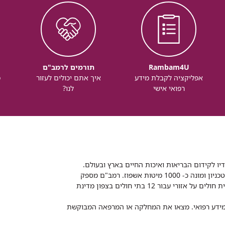
Rambam4U
תורמים לרמב"ם
אפליקציה לקבלת מידע
איך אתם יכולים לעזור
מ
רפואי אישי
לנו?
דיו לקידום הבריאות ואיכות החיים בארץ ובעולם.
רמב"ם הוא בית חולים ממשלתי אקדמי, המסונף לפקולטה לרפואה של הטכניון ומונה כ- 1000 מיטות אשפוז. רמב"ם מספק
שירותי רפואה לכ-2,700,000 תושבים, צה"ל וכוחות הביטחון, ומשמש כבית חולים על אזורי עבור 12 בתי חולים בצפון מדינת
 ומידע רפואי. מצאו את המחלקה או המרפאה המבוקשת