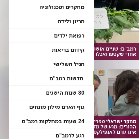
מחקרים וטכנולוגיה
הריון ולידה
רפואת ילדים
רמב"ם: שניים אושפזו בטיפול נמרץ
קידום בריאות
אחרי שקטפו ואכלו מצמח בר נפוץ
הגיל השלישי
חדשות רמב"ם
80 שנות הישגים
גוף האדם מילון מונחים
24 שעות במחלקות רמב"ם
מחקר ישראלי מפריך את חששות
ההורים: מגע של מזון אלרגני עם העור
אינו גורם לאנפילקסיס
רגע לרמב"ם