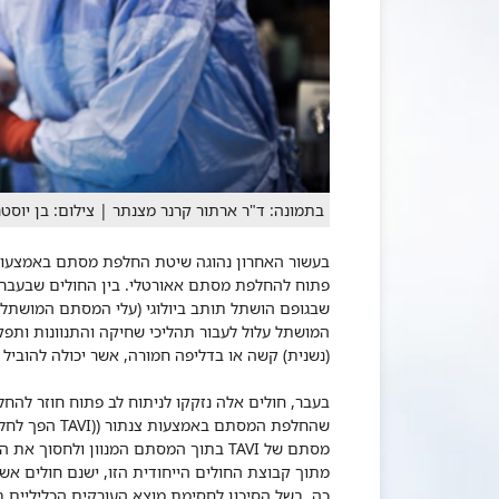
בתמונה: ד"ר ארתור קרנר מצנתר | צילום: בן יוסטר
בעשור האחרון נהוגה שיטת החלפת מסתם באמצעות 
פתוח להחלפת מסתם אאורטלי. בין החולים שבעבר 
שבגופם הושתל תותב ביולוגי (עלי המסתם המושתל 
המושתל עלול לעבור תהליכי שחיקה והתנוונות ותפק
(נשנית) קשה או בדליפה חמורה, אשר יכולה להוביל 
בעבר, חולים אלה נזקקו לניתוח לב פתוח חוזר לה
שהחלפת המסתם באמצעות צנתור (
(TAVI
הפך לחלו
מסתם של
TAVI
בתוך המסתם המנוון ולחסוך את הנית
מתוך קבוצת החולים הייחודית הזו, ישנם חולים 
כה, בשל הסיכון לחסימת מוצא העורקים הכליליים 