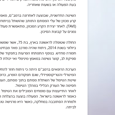
בעת הפעולה או בשעות שאחריה.
השיטה החדשנית, שבוצעה לאחרונה ברמב"ם, מאפשר
קרע מכוון של עלי המסתם התותב שהושתל בניתוח 
(
TAVI
). לאחר יצירת הקרע המכוון, מתאפשרת פעו
נמנים על קבוצת הסיכון.
החולה שטופלה לר
ביולוגי בשנת 2014, ניתוח שהיה מורכב
חמורה מחדש. בנוסף התפתחו הפרעות בתפקוד של מ
ספיקת לב, קוצר נשימה במאמץ מינימלי ואי יכולת ל
הערכת הרופאים ברמב"ם היתה כי ניתוח חוזר לה
המיטרלי והטריקוספידלי, שגם תפקודם הופרע, כרוכים
שיטת הטיפול של השתלת מסתם בתוך מסתם, העמיד
חסימה של העורק הכלילי במהלך הטיפול.
לאחר התייעצות עם מומחים המובילים את הטיפול 
כאמור לראשונה בישראל. הפעולה בוצעה בהצלחה ול
ולמחרת הסתובבה במחלקה, כאשר היא מרגישה טוב ומ
לביתה.