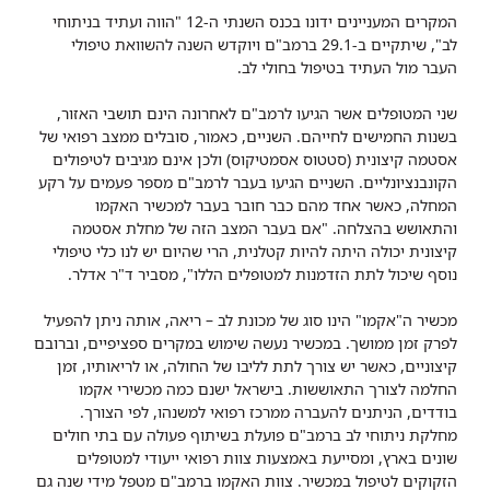
המקרים המעניינים ידונו בכנס השנתי ה-12 "הווה ועתיד בניתוחי
לב", שיתקיים ב-29.1 ברמב"ם ויוקדש השנה להשוואת טיפולי
העבר מול העתיד בטיפול בחולי לב.
שני המטופלים אשר הגיעו לרמב"ם לאחרונה הינם תושבי האזור,
בשנות החמישים לחייהם. השניים, כאמור, סובלים ממצב רפואי של
אסטמה קיצונית (סטטוס אסמטיקוס) ולכן אינם מגיבים לטיפולים
הקונבנציונליים. השניים הגיעו בעבר לרמב"ם מספר פעמים על רקע
המחלה, כאשר אחד מהם כבר חובר בעבר למכשיר האקמו
והתאושש בהצלחה. "אם בעבר המצב הזה של מחלת אסטמה
קיצונית יכולה היתה להיות קטלנית, הרי שהיום יש לנו כלי טיפולי
נוסף שיכול לתת הזדמנות למטופלים הללו", מסביר ד"ר אדלר.
מכשיר ה"אקמו" הינו סוג של מכונת לב – ריאה, אותה ניתן להפעיל
לפרק זמן ממושך. במכשיר נעשה שימוש במקרים ספציפיים, וברובם
קיצוניים, כאשר יש צורך לתת לליבו של החולה, או לריאותיו, זמן
החלמה לצורך התאוששות. בישראל ישנם כמה מכשירי אקמו
בודדים, הניתנים להעברה ממרכז רפואי למשנהו, לפי הצורך.
מחלקת ניתוחי לב ברמב"ם פועלת בשיתוף פעולה עם בתי חולים
שונים בארץ, ומסייעת באמצעות צוות רפואי ייעודי למטופלים
הזקוקים לטיפול במכשיר. צוות האקמו ברמב"ם מטפל מידי שנה גם