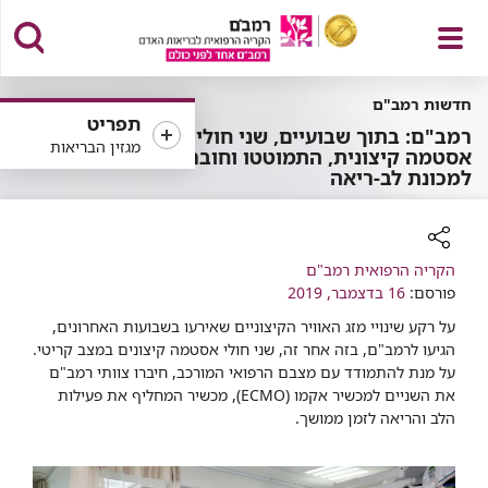
פתח
חדשות רמב"ם
תפריט
רמב"ם: בתוך שבועיים, שני חולי
מגזין הבריאות
אסטמה קיצונית, התמוטטו וחוברו
למכונת לב-ריאה
תפריט
רכיב
הקריה הרפואית רמב"ם
שיתוף
פורסם:
16 בדצמבר, 2019
על רקע שינויי מזג האוויר הקיצוניים שאירעו בשבועות האחרונים,
הגיעו לרמב"ם, בזה אחר זה, שני חולי אסטמה קיצונים במצב קריטי.
על מנת להתמודד עם מצבם הרפואי המורכב, חיברו צוותי רמב"ם
את השניים למכשיר אקמו (
ECMO
), מכשיר המחליף את פעילות
הלב והריאה לזמן ממושך.