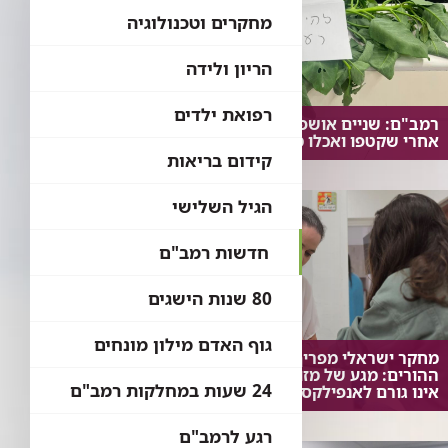
מחקרים וטכנולוגיה
הריון ולידה
רפואת ילדים
רמב"ם: שניים אושפזו בטיפול נמרץ
אחרי שקטפו ואכלו מצמח בר נפוץ
קידום בריאות
הגיל השלישי
חדשות רמב"ם
80 שנות הישגים
גוף האדם מילון מונחים
מחקר ישראלי מפריך את חששות
ההורים: מגע של מזון אלרגני עם העור
24 שעות במחלקות רמב"ם
אינו גורם לאנפילקסיס
רגע לרמב"ם