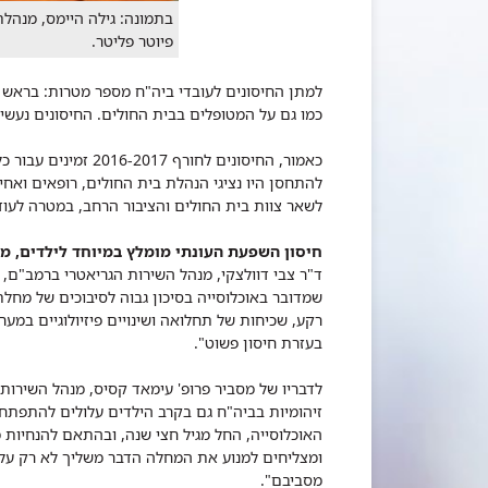
בתמונה: גילה היימס, מנהל
פיוטר פליטר.
למתן החיסונים לעובדי ביה"ח מספר מטרות: בראש ו
כמו גם על המטופלים בבית החולים. החיסונים נעש
כאמור, החיסונים לחור
להתחסן היו נציגי הנהלת בית החולים, רופאים ואח
לשאר צוות בית החולים והציבור הרחב, במטרה לעו
חיסון השפעת העונתי מומלץ במיוחד לילדים, מב
ד"ר צבי דוולצקי, מנהל השירות הגריאטרי ברמב"ם,
שמדובר באוכלוסייה בסיכון גבוה לסיבוכים של מחל
רקע, שכיחות של תחלואה ושינויים פיזיולוגיים במער
בעזרת חיסון פשוט".
לדבריו של מסביר פרופ' עימאד קסיס, מנהל השירות
זיהומיות בביה"ח גם בקרב הילדים עלולים להתפת
האוכלוסייה, החל מגיל חצי שנה, ובהתאם להנחיות 
ומצליחים למנוע את המחלה הדבר משליך לא רק על 
מסביבם".