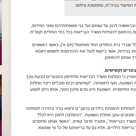
ת הסיעוד בביה"ח, מתחסנת צילום:
בראשונה להגן על עצמם ועל בני משפחותיהם מפני הווירוס,
ים בהתאם להנחיות משרד הבריאות בכל בתי החולים וקופ"ח.
ף 2016-2017 זמינים עבור כלל עובדי בית החולים החל מאתמול (יום א'), כאשר ראשונים
יות בכירות, אשר ביקשו לנצל את ההזדמנות ולשמש דוגמא
דד אותם להתחסן.
וגרים וקשישים.
 מציין כי המלצת משרד הבריאות מלחיסון במבוגרים נובעת מכך
ת השפעת, ואף לתמותה: "קשישים רבים סובלים ריבוי מחלות
כת החיסונית. השפעת היא גורם סיכון נוסף, אותו ניתן למנוע
 למחלות זיהומיות בילדים ברמב"ם ורופא בכיר ביחידה למחלות
ח סיבוכים עקב מחלת השפעת. "ההמלצה לחסן היא לכלל
משרד הבריאות", מסביר פרופ' קסיס, "כאשר אנחנו מחסנים
בריאות הילדים, אלא גם על בריאותם של כל מי שנמצא