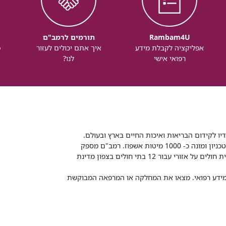
Rambam4U
תורמים לרמב"ם
אפליקציה לקבלת מידע
איך אתם יכולים לעזור
מ
רפואי אישי
לנו?
דיו לקידום הבריאות ואיכות החיים בארץ ובעולם.
רמב"ם הוא בית חולים ממשלתי אקדמי, המסונף לפקולטה לרפואה של הטכניון ומונה כ- 1000 מיטות אשפוז. רמב"ם מספק
שירותי רפואה לכ-2,700,000 תושבים, צה"ל וכוחות הביטחון, ומשמש כבית חולים על אזורי עבור 12 בתי חולים בצפון מדינת
 ומידע רפואי. מצאו את המחלקה או המרפאה המבוקשת