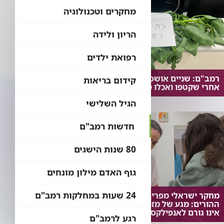
מחקרים וטכנולוגיה
הריון ולידה
רפואת ילדים
רמב"ם: שניים אושפזו בטיפול נמרץ
קידום בריאות
אחרי שקטפו ואכלו מצמח בר נפוץ
הגיל השלישי
חדשות רמב"ם
80 שנות הישגים
גוף האדם מילון מונחים
24 שעות במחלקות רמב"ם
מחקר ישראלי מפריך את חששות
ההורים: מגע של מזון אלרגני עם העור
אינו גורם לאנפילקסיס
רגע לרמב"ם