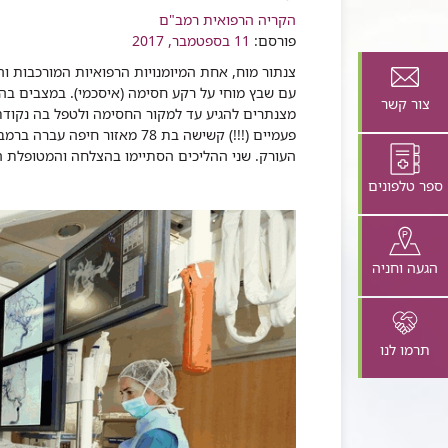
רכיב
הקריה הרפואית רמב"ם
פורסם:
שיתוף
11 בספטמבר, 2017
צנתור מוח, אחת המיומנויות הרפואיות המורכבות ו
עם שבץ מוחי על רקע חסימה (איסכמי). במצבים בה
צור קשר
מצנתרים להגיע עד למקור החסימה ולטפל בה נקודת
פעמיים (!!!) קשישה בת 78 מאזו
העורק. שני ההליכים הסתיימו בהצלחה והמטופלת 
ספר טלפונים
הגעה וחניה
תרמו לנו