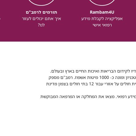
Rambam4U
תורמים לרמב"ם
אפליקציה לקבלת מידע
איך אתם יכולים לעזור
מ
רפואי אישי
לנו?
דיו לקידום הבריאות ואיכות החיים בארץ ובעולם.
רמב"ם הוא בית חולים ממשלתי אקדמי, המסונף לפקולטה לרפואה של הטכניון ומונה כ- 1000 מיטות אשפוז. רמב"ם מספק
שירותי רפואה לכ-2,700,000 תושבים, צה"ל וכוחות הביטחון, ומשמש כבית חולים על אזורי עבור 12 בתי חולים בצפון מדינת
 ומידע רפואי. מצאו את המחלקה או המרפאה המבוקשת