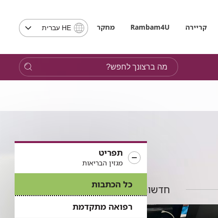
בחירת
קריירה
Rambam4U
מחקר
HE עברית
שפה
-
שים
מה
לב,
ברצונך
בבחירת
לחפש?
שפה
תועבר
לאתר
בשפה
המבוקשת
תפריט
מגזין הבריאות
כל הכתבות
חדשות נוספות
רפואה מתקדמת