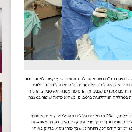
ה למיון רמב"ם כשהיא סובלת מתסמיני שבץ קשה. לאחר בירור
נסה הקשישה לחדר הצנתורים של היחידה לנוירו-רדיולוגיה
דדות עם אתגרים שנבעו מן החסימה ממנה היא סבלה. ההליך
במחלקה הנוירולוגית ברמב"ם, כשהיא מראה שיפור במצבה
למרות הצלחת הטיפול הראשון, לפי הסטטיסטיקה הרפואית, ב-2% מהמקרים עלולים מטופלי שבץ מוחי איסכמי
 לחוות שבץ נוסף בתוך פרק זמן קצר. ואכן, בעודה מאושפזת
ומיים קודם לכן, חוותה א' שבץ מוחי נוסף, בדיוק באותו