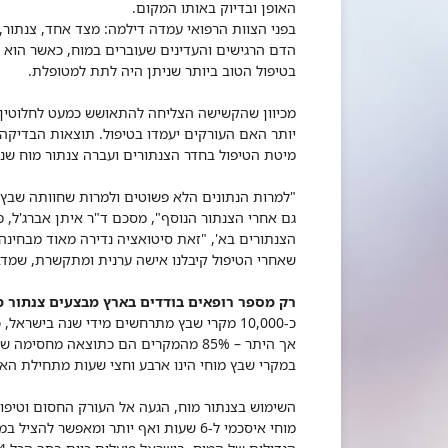
האופן ובדיוק באותו המקום.
בפני הצוות הרפואי עמדה דילמה: מצד אחד, צנתור, 
הדם הרגישים והעדינים שעוברים במוח, כאשר הוא 
בטיפול הטוב ביותר שניתן היה לתת למטופלת.
יותר האם העורקים יעמדו בטיפול. תוצאות הבדיקה 
מיטת הטיפול בחדר הצנתורים ועברה צנתור מוח שני בתוך 8
"למרות הנתונים הלא פשוטים ולמרות שחוותה שבץ 
גם אחרי הצנתור הנוסף", מסכם ד"ר איתן אברג'ל, מנ
הצנתורים בא', "זאת סיטואציה נדירה מאוד מבחינה 
שאחרי הטיפול קיבלנו אישה ערנית ומתקשרת, שמדב
רק מספר רופאים בודדים בארץ מבצעים צנתור מ
אך היתר – 85% מהמקרים הם כתוצאה מחס
במקרי שבץ מוחי הינו ארבע וחצי שעות מתחילת האי
השימוש בצנתור מוח, הגעה אל העורק החסום וטיפו
מוחי איסכמי ל-6 שעות ואף יותר ומאפש