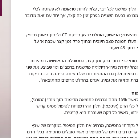
הליך פולשני לכל דבר, עלול להיות טראומה לא פשוטה לכלי
מבוצע בפעם השנייה בפרק זמן כה קצר, אך יחד עם זאת מדובר
מכיוון שהקשישה הצליחה להתאושש כמעט לחלוטין מהאירוע הראשון, הוחלט לבצע בדיקת CT ולבחון באופן מדויק
העלו תמונת מצב חיובית ובתוך פרק זמן קצר שכבה א' על
4 שעות.
מוחי שני בתוך פרק זמן קצר, המטופלת התאוששה במהירות
הל יחידת נוירו-רדיולוגיה פולשנית ברמב"ם ומי שביצע את שני
רפואית ולכן גם ההתמודדות שלנו איתה הייתה כזו. בבדיקות
רת ומזיזה את גפיה. אנחנו בהחלט מרוצים מהתוצאה".
וח
כ-10,000 מקרי שבץ מתרחשים מידי שנה בישראל, כאשר 15% מהם נגרמים כתוצאה מדימום תוך מוחי (המורגי),
ימה של כלי הדם (איסכמי). חלון ההזדמנויות לטיפול ממיס קריש
רוע, כאשר כל דקה שעוברת היא קריטית.
ל נקודתי בחסימה, מרחיב את חלון הטיפול במקרים של שבץ
ר להציל במקרים רבים חיים של מטופלים אשר סובלים מחסימה בכלי הדם