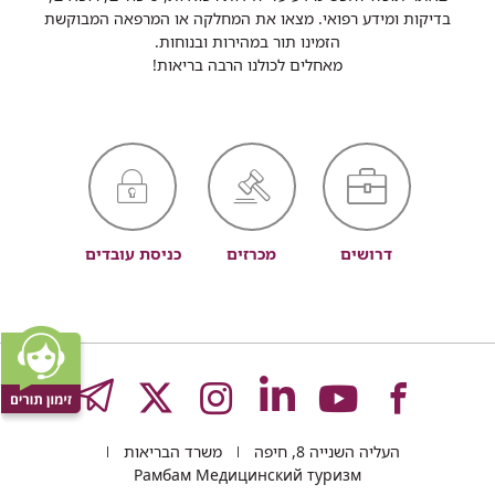
בדיקות ומידע רפואי. מצאו את המחלקה או המרפאה המבוקשת
הזמינו תור במהירות ובנוחות.
מאחלים לכולנו הרבה בריאות!
דרושים
מכרזים
כניסת עובדים
לעמוד
לעמוד
לעמוד
לעמוד
לעמוד
GRAM
העליה השנייה 8, חיפה
משרד הבריאות
של
של
של
של
של
Рамбам Медицинский туризм