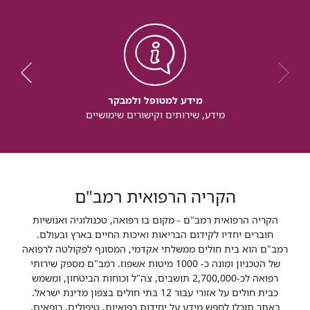
מידע למטופל ולמבקר
מידע, שירותים וקישורים שימושיים
הקריה הרפואית רמב"ם
הקריה הרפואית רמב"ם - מקום בו רפואה, טכנולוגיה ואנושיות
חוברים יחדיו לקידום הבריאות ואיכות החיים בארץ ובעולם.
רמב"ם הוא בית חולים ממשלתי אקדמי, המסונף לפקולטה לרפואה
של הטכניון ומונה כ- 1000 מיטות אשפוז. רמב"ם מספק שירותי
רפואה לכ-2,700,000 תושבים, צה"ל וכוחות הביטחון, ומשמש
כבית חולים על אזורי עבור 12 בתי חולים בצפון מדינת ישראל.
באתר תוכלו לחפש מידע על יחידות רפואיות, טיפולים, רופאים,