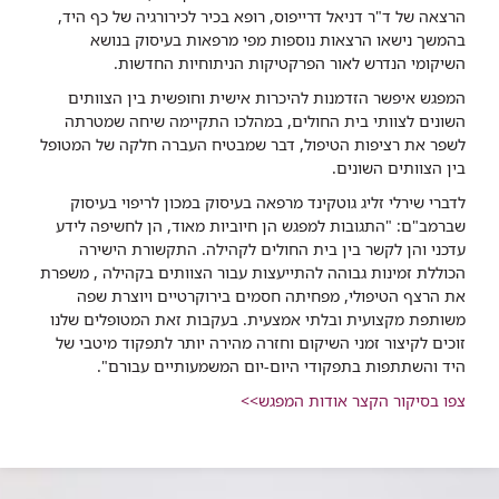
הרצאה של ד"ר דניאל דרייפוס, רופא בכיר לכירורגיה של כף היד,
בהמשך נישאו הרצאות נוספות מפי מרפאות בעיסוק בנושא
השיקומי הנדרש לאור הפרקטיקות הניתוחיות החדשות.
המפגש איפשר הזדמנות להיכרות אישית וחופשית בין הצוותים
השונים לצוותי בית החולים, במהלכו התקיימה שיחה שמטרתה
לשפר את רציפות הטיפול, דבר שמבטיח העברה חלקה של המטופל
בין הצוותים השונים.
לדברי שירלי זליג גוטקינד מרפאה בעיסוק במכון לריפוי בעיסוק
שברמב"ם: "התגובות למפגש הן חיוביות מאוד, הן לחשיפה לידע
עדכני והן לקשר בין בית החולים לקהילה. התקשורת הישירה
הכוללת זמינות גבוהה להתייעצות עבור הצוותים בקהילה , משפרת
את הרצף הטיפולי, מפחיתה חסמים בירוקרטיים ויוצרת שפה
משותפת מקצועית ובלתי אמצעית. בעקבות זאת המטופלים שלנו
זוכים לקיצור זמני השיקום וחזרה מהירה יותר לתפקוד מיטבי של
היד והשתתפות בתפקודי היום-יום המשמעותיים עבורם".
צפו בסיקור הקצר אודות המפגש>>