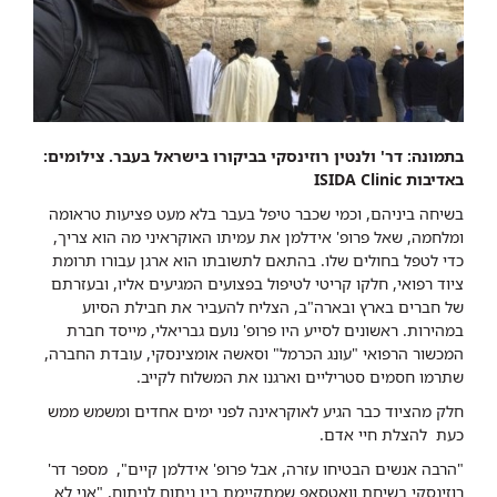
בתמונה: דר' ולנטין רוזינסקי בביקורו בישראל בעבר. צילומים:
באדיבות ISIDA Clinic
בשיחה ביניהם, וכמי שכבר טיפל בעבר בלא מעט פציעות טראומה
ומלחמה, שאל פרופ' אידלמן את עמיתו האוקראיני מה הוא צריך,
כדי לטפל בחולים שלו. בהתאם לתשובתו הוא ארגן עבורו תרומת
ציוד רפואי, חלקו קריטי לטיפול בפצועים המגיעים אליו, ובעזרתם
של חברים בארץ ובארה"ב, הצליח להעביר את חבילת הסיוע
במהירות. ראשונים לסייע היו פרופ' נועם גבריאלי, מייסד חברת
המכשור הרפואי "עונג הכרמל" וסאשה אומצינסקי, עובדת החברה,
שתרמו חסמים סטריליים וארגנו את המשלוח לקייב.
חלק מהציוד כבר הגיע לאוקראינה לפני ימים אחדים ומשמש ממש
כעת להצלת חיי אדם.
"הרבה אנשים הבטיחו עזרה, אבל פרופ' אידלמן קיים", מספר דר'
רוזינסקי בשיחת וואטסאפ שמתקיימת בין ניתוח לניתוח, "אני לא