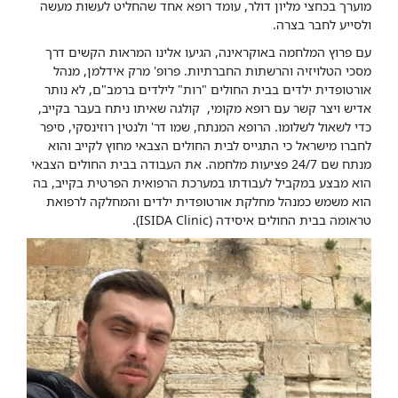
מוערך בכחצי מליון דולר, עומד רופא אחד שהחליט לעשות מעשה
ולסייע לחבר בצרה.
עם פרוץ המלחמה באוקראינה, הגיעו אלינו המראות הקשים דרך
מסכי הטלויזיה והרשתות החברתיות. פרופ' מרק אידלמן, מנהל
אורטופדית ילדים בבית החולים "רות" לילדים ברמב"ם, לא נותר
אדיש ויצר קשר עם רופא מקומי, קולגה שאיתו ניתח בעבר בקייב,
כדי לשאול לשלומו. הרופא המנתח, שמו דר' ולנטין רוזינסקי, סיפר
לחברו מישראל כי התגייס לבית החולים הצבאי מחוץ לקייב והוא
מנתח שם 24/7 פציעות מלחמה. את העבודה בבית החולים הצבאי
הוא מבצע במקביל לעבודתו במערכת הרפואית הפרטית בקייב, בה
הוא משמש כמנהל מחלקת אורטופדית ילדים והמחלקה לרפואת
טראומה בבית החולים איסידה (ISIDA Clinic).