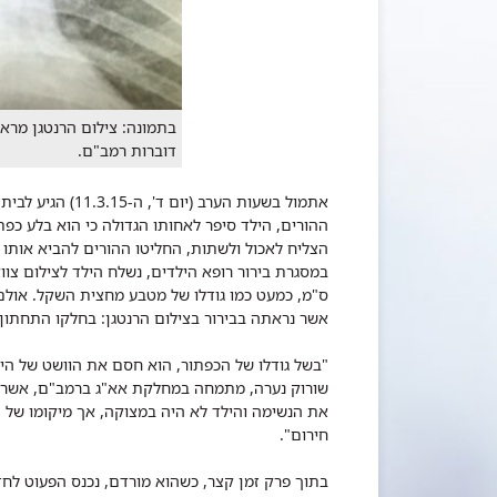
בתמונה: צילום הרנטגן מראה 
דוברות רמב"ם.
אתמול בשעות הערב 
ההורים, הילד סיפר לאחותו הגדולה כי הוא בלע כפ
הצליח לאכול ולשתות, החליטו ההורים להביא אותו 
ס"מ, כמעט כמו גודלו של מטבע מחצית השקל. אולם
אשר נראתה בבירור בצילום הרנטגן: בחלקו התחתון 
"בשל גודלו של הכפתור, הוא חסם את הוושט של היל
שורוק נערה, מתמחה במחלקת אא"ג ברמב"ם, אשר ה
את הנשימה והילד לא היה במצוקה, אך מיקומו של הכ
חירום".
בתוך פרק זמן קצר, כשהוא מורדם, נכנס הפעוט לח