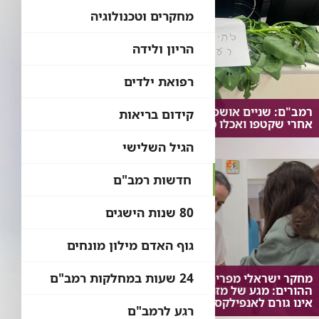
מחקרים וטכנולוגיה
הריון ולידה
רפואת ילדים
רמב"ם: שניים אושפזו בטיפול נמרץ
קידום בריאות
אחרי שקטפו ואכלו מצמח בר נפוץ
הגיל השלישי
חדשות רמב"ם
80 שנות הישגים
גוף האדם מילון מונחים
24 שעות במחלקות רמב"ם
מחקר ישראלי מפריך את חששות
ההורים: מגע של מזון אלרגני עם העור
אינו גורם לאנפילקסיס
רגע לרמב"ם