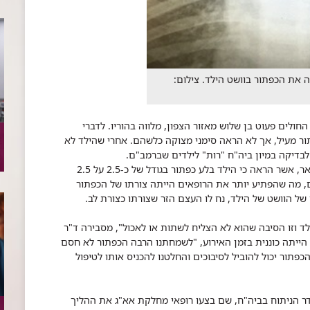
את הכפתור בוושט הילד. ​ צילום:
(יום ד', ה-11.3.15) הגיע לבית החולים פעוט בן שלוש מאזור הצפון, מלווה בהוריו. לדברי
תור מעיל, אך לא הראה סימני מצוקה כלשהם. אחרי שהילד לא
לבדיקה במיון ביה"ח "רות" לילדים שברמב"ם.
במסגרת בירור רופא הילדים, נשלח הילד לצילום צוואר, אשר הראה כי הילד בלע כפתור בגודל של כ-2.5 על 2.5
, מה שהפתיע יותר את הרופאים הייתה צורתו של הכפתור
של הוושט של הילד, נח לו העצם הזר שצורתו כצורת לב.
ד וזו הסיבה שהוא לא הצליח לשתות או לאכול", מסבירה ד"ר
ייתה כוננית בזמן האירוע, "לשמחתנו הרבה הכפתור לא חסם
פתור יכול להוביל לסיבוכים והחלטנו להכניס אותו לטיפול
דר הניתוח בביה"ח, שם בצעו רופאי מחלקת אא"ג את ההליך