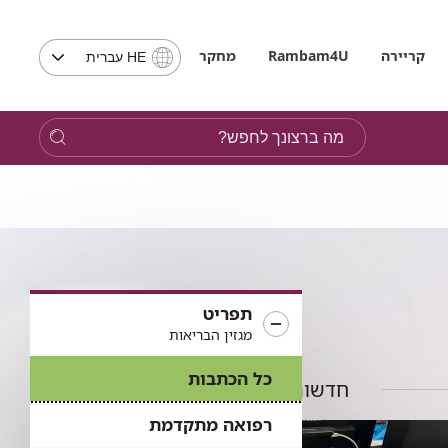
בחירת
קריירה
Rambam4U
מחקר
HE עברית
שפה
-
שים
מה
לב,
ברצונך
בבחירת
לחפש?
שפה
תועבר
לאתר
בשפה
המבוקשת
תפריט
מגזין הבריאות
כל הכתבות
חדשות נוספות
רפואה מתקדמת