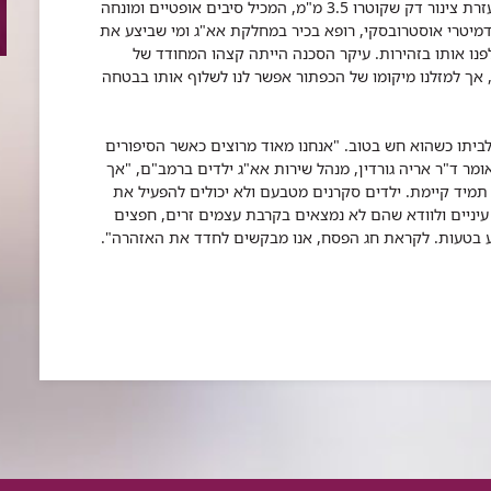
העדין של שליפת העצם הזר מוושטו של בן ה-3. "בעזרת צינור דק שקוטרו 3.5 מ"מ, המכיל סיבים אופטיים ומונחה
דמיטרי אוסטרובסקי, רופא בכיר במחלקת אא"ג ומי שביצע את
פנו אותו בזהירות. עיקר הסכנה הייתה קצהו המחודד של
 אך למזלנו מיקומו של הכפתור אפשר לנו לשלוף אותו בבטחה
ביתו כשהוא חש בטוב. "אנחנו מאוד מרוצים כאשר הסיפורים
ומר ד"ר אריה גורדין, מנהל שירות אא"ג ילדים ברמב"ם, "אך
תמיד קיימת. ילדים סקרנים מטבעם ולא יכולים להפעיל את
עיניים ולוודא שהם לא נמצאים בקרבת עצמים זרים, חפצים
וע בטעות. לקראת חג הפסח, אנו מבקשים לחדד את האזהרה".