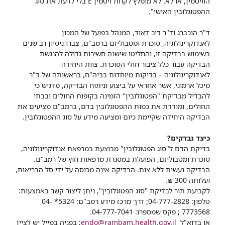
הוויטמין, או לא. לא מומלץ לקחת ויטמין E בלי לדעת את סוג
ההפטוגלובין האישי".
ד"ר הוכברג וד"ר דיב דאוד, המנהל בפועל של המכון
לאנדוקרינולוגיה, סוכרת ומטבוליזם ברמב"ם, צברו ניסיון רב שנים
בשימוש בבדיקה זו, והחליטו שישנה חשיבות גדולה להנגשת
הבדיקה עבור כלל ציבור חולי הסוכרת. צוות היחידה
לאנדוקרינולוגיה – בדיקות מיוחדות בביה"ח, בראשותה של ד"ר
מיכל ארמוני, אשר אחראי על ביצוע וניתוח הבדיקה, מדגיש כי
להבדיל מבדיקת "הפטוגלובין" הזמינה בקופות החולים ובבתי
החולים, ומודדת את כמות ההפטוגלובין בדם, ברמב"ם מציעים את
הבדיקה היחידה שקיימת כיום ומציעה מידע על סוג ההפטוגלובין.
כיצד נבדקים?
בדיקת הדם ל"סוג הפטוגלובין" מבוצעת במרפאת אנדוקרינולוגיה,
סוכרת ומטבוליזם, הפועלת במסגרת מרפאות חוץ של רמב"ם.
הבדיקה נעשית ללא צום. הבדיקה אינה מכוסה על ידי סל הבריאות,
ועלותה 300 ₪.
לקביעת תור לבדיקת "סוג הפטוגלובין", ניתן ליצור קשר באמצעות:
טלפון: 04-777-2828; דרך מרכז מידע רמב"ם: 5324* 04-
7773568 ; פקס שמספרו: 04-777-7041.
או בדוא"ל
endo@rambam.health.gov.il
; בפניה במייל יש לציין