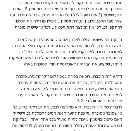
יותר לסיבוכי סוכרת והתקפי לב. מספר מחקרים מעידים על כך
שסיכון יתר זה ניתן למניעה בעזרת טיפול פשוט בוויטמין E . אולם,
ידוע שויטמיןE אינו מועיל לכל חולי הסכרת ויתכן שבחולי סוכרת עם
שאר סוגי ההפטוגלובין, נטילת ויטמין E אפילו מגדילה את הסיכון
להתקפי לב. לכן אין המלצה לתת ויטמין E לכל מי שיש לו סוכרת.
בדיקת דם פשוטה יכולה לאבחן את סוג ההפטוגלובין שכל אדם
נושא בדמו ובכך לפתור את הסוגיה הבעייתית בקרב חולי הסוכרת.
לאחרונה, המכון לאנדוקרינולוגיה, סוכרת ומטבוליזם ברמב"ם,
הכניס את בדיקת הדם לשימוש והפך לבית החולים הראשון והמקום
היחיד, שמציע את הבדיקה לאוכלוסיית חולי הסוכרת בארץ.
ד"ר עירית הוכברג, רופאה בכירה במכון לאנדוקרינולוגיה, סוכרת
ומטבוליזם ברמב"ם, מכירה את הנושא מקרוב. במסגרת עבודת
הדוקטורט שלה, אותה בצעה בהנחית פרופ' לוי, היא הראתה
לראשונה את הסיכון המוגבר לסיבוכים והתקפי לב באנשים עם
סוכרת וסוג הפטוגלובין 2-2.
לדבריה של ד"ר הוכברג, היא ממליצה לבצע את הבדיקה בקרב כל
מי שסובל מסוכרת על מנת להעריך את הסיכון למחלת לב ולשקול
האם טיפול בויטמין E יכול להיות מועיל בכל אחד ואחד: "בבדיקת
דם פשוטה וחד פעמית, חולה הסוכרת ידע אם מומלץ לו ליטול את