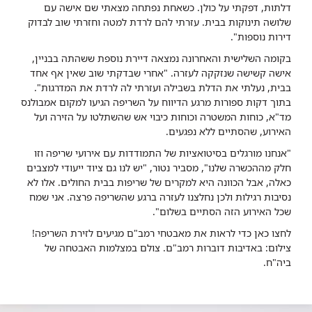
דלתות, דפקתי על כולן. כשאחת נפתחה מצאתי שם אישה עם
שלושה תינוקות בבית. עזרתי להם לרדת למטה וחזרתי שוב לבדוק
דירות נוספות".
בקומה השלישית והאחרונה נמצאה דיירת נוספת ששהתה בבניין,
אישה קשישה שנזקקה לעזרה. "אחרי שבדקתי שוב שאין אף אחד
בבית, נעלתי את הדלת בשבילה ועזרתי לה לרדת את המדרגות".
בתוך דקות ספורות מרגע הדיווח על השריפה הגיעו למקום אמבולנס
מד"א, כוחות המשטרה וכוחות כיבוי אש שהשתלטו על הזירה ועל
האירוע, שהסתיים ללא נפגעים.
"אנחנו מורגלים בסיטואציות של התמודדות עם אירועי שריפה וזו
חלק מההכשרה שלנו", מסביר נטור, "יש לנו גם ציוד ייעודי למצבים
כאלה, אבל הכוונה היא למקרים של שריפות בבית החולים. אלו לא
נסיבות רגילות ולכן נחלצנו לעזרה ברגע שהשריפה פרצה. אני שמח
שכל האירוע הזה הסתיים בשלום".
לחצו כאן כדי לראות את מאבטחי רמב"ם מגיעים לזירת השריפה!
צילום: באדיבות דוברות רמב"ם. צולם במצלמות האבטחה של
ביה"ח.