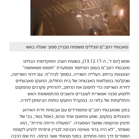
מאבטחי רמב"ם מצילים משפחה מבניין סמוך שעלה באש
אמש (יום ד', ה-13.12.17), בשעות הערב המוקדמות הבחינו
מאבטחי רמב"ם בעשן המיתמר ממסעדת "חומוס משאוושה"
הנמצאת ברחוב העלייה השנייה, בסמוך לביה"ח. עם זיהוי השריפה,
שנקלטה במצלמות האבטחה של בית החולים, הוזעקו מאבטחים
לזירת השריפה כדי לחסום את הרחוב, להרחיק סקרנים מהמקום
ולמנוע סכנה אפשרית לעוברים והשבים מהתפשטות האש
והתלקחות של בלוני גז. במקביל הוזעקו כוחות הביטחון לזירה.
בזמן שמאבטחי רמב"ם מתמודדים עם אבטחת זירת האירוע
והנוכחים במקום, שמע פתאום אחד מהם, כאמל נטור, בכי של
תינוק מהקומה שמעל המסעדה. "הפעולה הייתה מידית", הוא
משחזר, "לא היה ברור מאיפה הכניסה לבניין וניסיתי להגיע לקומת
המגורים דרך כמה פתחים. בסוף מצאתי שער כניסה. היו שם הרבה