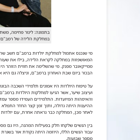
​בתמונה: לינור פחימה, משת
במחלקת הלידה של רמב"ם. צ
מי שנכנס אתמול למחלקת יולדות ברמב"ם חשב שהגי
המאושפזות במחלקה לקראת הלידה, בילו את שעות 
ממייקאובר מפנק. מי שהשלימה את חווית הזוהר הית
הבכור ביום שבת האחרון ברמב"ם, וניצלה גם היא 
על טיפוח היולדות היו אמונים תלמידי השכבה הבוגר
ועיצוב שיער, אשר הגיעו למחלקות היולדות ברמב"ם
והאימהות המיועדות. התלמידים העמידו מספר עמדות
ההיענות היתה גדולה, ותוך זמן קצר החדר התמלא ב
לאחר מכן, המחלקה כבר נראתה אחרת, עם יולדות מ
בין הנשים שלקחו חלק בפעילות המהנה, היו גם מספ
עבור הנשים הללו, היוזמה היתה נקודת אור בשגרת 
מספר שבועות.