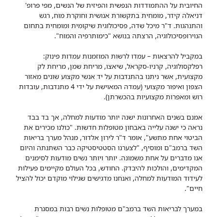
החיובית על ההתמודדות הנפשית והפיזית של הנשים, מפי פרופ'
דניאלה קידר, מומחית בתקשורת אנושית וחוקרת מוח, רגש
והתנהגות. ד"ר מיכל שדה, פסיכולוגית שיקומית ומומחית בתחום
הנוירופסיכולוגיה, הרצתה בנושא "כימותרפיה והמוח".
במקביל להרצאות – עמדו לרשות המוזמנות עמדות פינוק:
רפלקסולוגיה, קרניו-סקראל, שיאצו, מריחת שמן, מריחת לק
מקצועית, אשר ניתנו בהתנדבות על יד אנשי מקצוע שונים מאזור
הצפון ואיפור מקצועי (עמדה המאוישת על ידי 4 מתנדבות, עובדות
רוש ומאפרות מקצועיות בהכשרתן).
אמנם בשנים האחרונות ישנה יותר מודעות למחלה, אך בד בבד
נראה כי ישנה עלייה באבחון מטופלות חדשות. "כולנו מכירים את
הביטוי אחת מתשע", אומר ד"ר לירון אלדור, מנהל מערך בריאות
השד ברמב"ם ומוסיף, "לצערנו הסטטיסטיקה כבר השתנתה והיום
אנו מדברים על אחת משמונה. יותר ויותר נשים מודעות לסימנים
המקדימים, והולכות להיבדק. החודש, בכל העולם מקיימים פעילות
לעידוד המודעות למחלה, ואנחנו מדגישים שגילוי מוקדם יכול להציל
חיים".
במערך לבריאות השד ברמב"ם מטופלות נשים רבות במסגרת