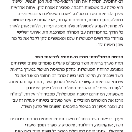
רב-תחומית, הכוללת את הפן הרפואי-פיזי ואת הפן הנפשי. "טיפול
הוא מילה עם משמעות רחבה", מסבירה אפרת לוין, אחות אחראית
מערך לבריאות השד ברמב"ם, "ישנם הטיפולים הקונבנציונליים
במחלה, כגון תרופות, ניתוחים והקרנות, אבל אנחנו יודעים שחשוב
לא פחות להעניק למטופלות שלנו תמיכה ועידוד, וללוות אותן לאורך
כל הדרך בהתמודדות עם המחלה המורכבת הזו. אירועי "שלישי
בוורוד" מוקדשים למטופלות שלנו ומאפשרים להן לקבל את כל מה
שהן ראויות לו".
הגישה הרמב"מית: מרכז רב-תחומי לבריאות השד
תחת מערך בריאות השד ברמב"ם פועלים מומחים שונים ושירותים
מגוונים, לרווחת המטופלות. כחלק מתפיסת הטיפול במערך בריאות
השד שבביה"ח, הקימו לפני כשנה מרכז רב-תחומי המאגד את כל
שירותי הבריאות הקשורים לטיפול בסרטן השד, תחת קורת גג אחת.
"לעובדה שרמב"ם הוא בית החולים הגדול בצפון יש יתרון
משמעותי, המתורגם לטובת המטופלת", מסביר ד"ר אלדור, "ביה"ח
מרכז את המומחים המובילים, אשר פועלים בשיתוף פעולה זה עם
זה, וצובר ניסיון רב בטיפול בהיבטים השונים של סרטן השד".
מערך בריאות השד ברמב"ם מאגד תחתיו מומחים מתחום כירורגית
השד, אונקולוגיה, רדיולוגיה, פלסטיקה, מערך תומך סיעודי
וסוציאלי, שנותן מענה למטופלת במשך כל שעות היום באמצעות