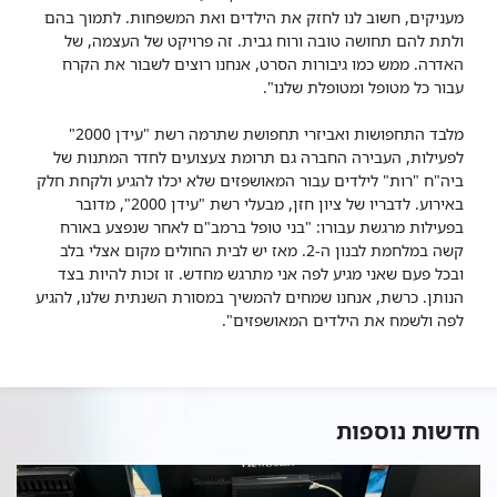
מעניקים, חשוב לנו לחזק את הילדים ואת המשפחות. לתמוך בהם
ולתת להם תחושה טובה ורוח גבית. זה פרויקט של העצמה, של
האדרה. ממש כמו גיבורות הסרט, אנחנו רוצים לשבור את הקרח
עבור כל מטופל ומטופלת שלנו".
מלבד התחפושות ואביזרי תחפושת שתרמה רשת "עידן 2000"
לפעילות, העבירה החברה גם תרומת צעצועים לחדר המתנות של
ביה"ח "רות" לילדים עבור המאושפזים שלא יכלו להגיע ולקחת חלק
באירוע. לדבריו של ציון חזן, מבעלי רשת "עידן 2000", מדובר
בפעילות מרגשת עבורו: "בני טופל ברמב"ם לאחר שנפצע באורח
קשה במלחמת לבנון ה-2. מאז יש לבית החולים מקום אצלי בלב
ובכל פעם שאני מגיע לפה אני מתרגש מחדש. זו זכות להיות בצד
הנותן. כרשת, אנחנו שמחים להמשיך במסורת השנתית שלנו, להגיע
לפה ולשמח את הילדים המאושפזים".
חדשות נוספות