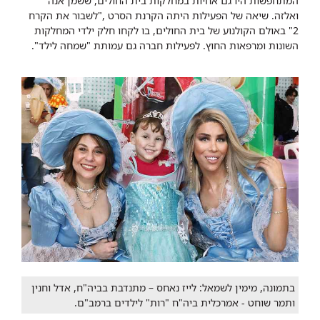
המתחפשות היו גם אחיות במחלקות בית החולים, ששמן אנה
ואלזה. שיאה של הפעילות היתה הקרנת הסרט ,"לשבור את הקרח
2" באולם הקולנוע של בית החולים, בו לקחו חלק ילדי המחלקות
השונות ומרפאות החוץ. לפעילות חברה גם עמותת "שמחה לילד".
בתמונה, מימין לשמאל: לייז נאחס – מתנדבת בביה"ח, אדל וחנין
ותמר שוחט - אמרכלית ביה"ח "רות" לילדים ברמב"ם.