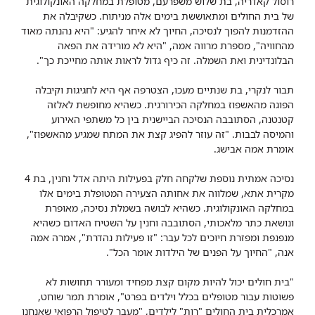
רוסול קאדריה, בת שלוש משפרעם, מטופלת במחלקה האונקולוגית
של בית החולים ומתאוששת בימים אלה מניתוח. כשקיבלה את
ההזדמנות להפוך לנסיכה, החיוך לא איחר להגיע: "היא נהנתה מאוד
מהחוויה", מספרת מרווה אמה, "היא לא מורידה את הפאה
הבלונדינית ואת השמלה. זה כיף גדול לראות אותה מחייכת כך".
תבור לנקרי, בת שנתיים מעכו, הצטרפה אף היא לחגיגות וקיבלה
הפוגה מהאשפוז במחלקה הכירורגית. כשהיא מחופשת לאלזה
קטנטנה, הסתובבה הנסיכה הביישנית בין כל משתפי האירוע
והמיסה לבבות. "זה עוזר להפיג קצת את המתח שמגיע מהאשפוז",
אומרת אמה אבישג.
נסיכה אמתית נוספת שלקחה חלק בפעילות היתה אדל וחנין, בת 4
מקרית אתא, שמלווה את אחותה הצעירה המטופלת בימים אלו
במחלקה האונקולוגית. כשהיא לבושה בשמלת נסיכה, מאופרת
ונושאת כתר מלאכותי, הסתובבה וחנין על השטיח האדום כשהיא
מנפנפת ומפזרת חיוכים לכל עבר: "זו פעילות נהדרת", אמרה אמה
אנה, "החיוך על הפנים של הילדות אומר הכל".
"בית חולים יכול להיות מקום קצת מפחיד ומעורר תחושות לא
פשוטות עבור מטופלים בכלל וילדים בפרט", אומרת תמר שוחט,
אמרכלית בית החולים "רות" לילדים, "מעבר לטיפול הרפואי שאנחנו