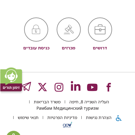
דרושים
מכרזים
כניסת עובדים
לעמוד
לעמוד
לעמוד
לעמוד
לעמוד
GRAM
העליה השנייה 8, חיפה
משרד הבריאות
של
של
של
של
של
Рамбам Медицинский туризм
הצהרת נגישות
מדיניות הפרטיות
תנאי שימוש