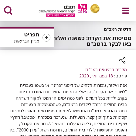
פתח
חדשות רמב"ם
תפריט
ממיסות את הקרח: כשאנה ואלזה
מגזין הבריאות
באו לבקר ברמב"ם
תפריט
רכיב
הקריה הרפואית רמב"ם
שיתוף
פורסם:
18 בפברואר, 2020
אנה ואלזה, גיבורות הלהיט של דיסני "פרוזן" או בשמו בעברית
"לשבור את הקרח", הן אולי הדמויות המצוירות המוכרות ביותר
בקרב ילדות בכל העולם. לפני כמה ימים הן הפכו למקור השראה
בבית החולים "רות" לילדים ברמב"ם, כשהמטופלות הצעירות
במרכז הרפואי רמב"ם התחפשו לאחיות המפורסמות והפכו לנסיכות
קסומות בתוך זמן קצר. הפעילות, שנערכה במסגרת "פסטיבל חורף"
שקיים בית החולים, כללה הפעלות בנושא "לשבור את הקרח",
והפנינג תחפושות לילדי בית החולים, תרומת רשת "עידן 2000". בין