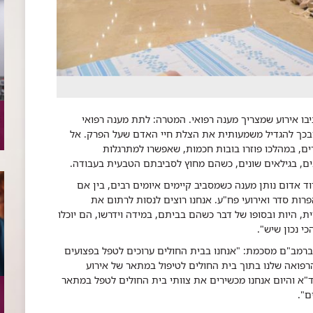
בו אירוע שמצריך מענה רפואי. המטרה: לתת מענה רפואי
 ובכך להגדיל משמעותית את הצלת חיי האדם שעל הפרק. אל
ים, במהלכו פוזרו בובות חכמות, שאפשרו למתרגלות
ים, בגילאים שונים, כשהם מחוץ לסביבתם הטבעית בעבודה.
ד אדום נותן מענה כשמסביב קיימים איומים רבים, בין אם
רות סדר ואירועי פח"ע. אנחנו רוצים לנסות לרתום את
, היות ובסופו של דבר כשהם בביתם, במידה וידרשו, הם יוכלו
י נכון שיש".
ברמב"ם מסכמת: "אנחנו בבית החולים ערוכים לטפל בפצועים
הרפואה שלנו בתוך בית החולים לטיפול במתאר של אירוע
ד"א והיום אנחנו מכשירים את צוותי בית החולים לטפל במתאר
ם".