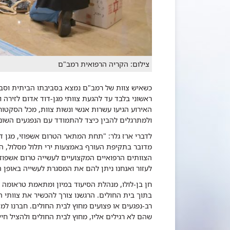
צילום: הקריה הרפואית רמב"ם
כשאיש צוות של רמב"ם נמצא בסביבתו הביתית וסבי
ראשוני בלבד עד להגעת צוותי מגן-דוד אדום לזירה
האירוע הגיעו עשרות אנשי ונשות צוות, מכל הסקטור
ולמתרגלים להבין כיצד להתמודד עם הנפגעים השונ
לדברי ארז גלר: "תחת המתאר הטרום אשפוזי, מגן דו
מדובר בתקיפת העורף באמצעות ירי תלול מסלול, הפ
הצוותים הרפואיים המקצועיים לעשייה טרום אשפוזית
לעזור ואנחנו ניתן להם את המסגרת לעשייה באופן הכ
חן בן-לולו, מנהלת הסיעוד במיון ומתאמת טראומה 
בתוך בית החולים. הרגשנו צורך להכשיר את צוותי 
רב-נפגעים או פצועים מחוץ לבית החולים. חברנו למ
שהם לא רגילים אליו, מחוץ לבית החולים ולהציל חיי