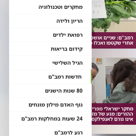
מחקרים וטכנולוגיה
הריון ולידה
רפואת ילדים
רמב"ם: שניים אושפזו בטיפול נמרץ
אחרי שקטפו ואכלו מצמח בר נפוץ
קידום בריאות
הגיל השלישי
חדשות רמב"ם
80 שנות הישגים
גוף האדם מילון מונחים
מחקר ישראלי מפריך את חששות
ההורים: מגע של מזון אלרגני עם העור
24 שעות במחלקות רמב"ם
אינו גורם לאנפילקסיס
רגע לרמב"ם