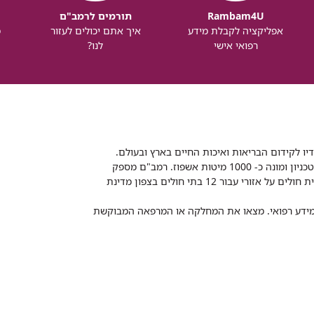
Rambam4U
תורמים לרמב"ם
אפליקציה לקבלת מידע
איך אתם יכולים לעזור
מ
רפואי אישי
לנו?
דיו לקידום הבריאות ואיכות החיים בארץ ובעולם.
רמב"ם הוא בית חולים ממשלתי אקדמי, המסונף לפקולטה לרפואה של הטכניון ומונה כ- 1000 מיטות אשפוז. רמב"ם מספק
שירותי רפואה לכ-2,700,000 תושבים, צה"ל וכוחות הביטחון, ומשמש כבית חולים על אזורי עבור 12 בתי חולים בצפון מדינת
 ומידע רפואי. מצאו את המחלקה או המרפאה המבוקשת