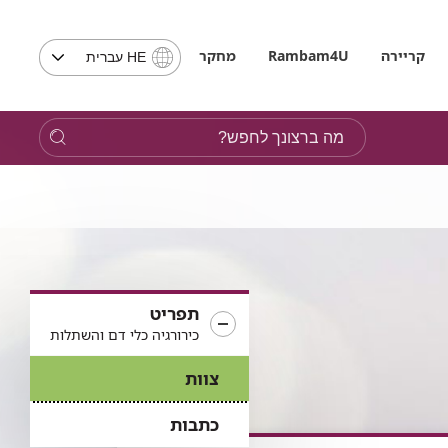
בחירת
קריירה
Rambam4U
מחקר
HE עברית
שפה
-
שים
מה
לב,
ברצונך
בבחירת
לחפש?
שפה
תועבר
לאתר
בשפה
המבוקשת
תפריט
כירורגיה כלי דם והשתלות
צוות
כתבות