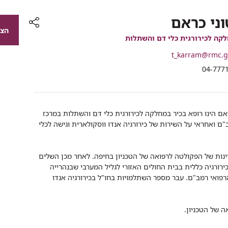
וני כראם
הצג
רכיב
קה לכירורגית כלי דם והשתלות
שיתוף
t_karram@rmc.go
04-777
ראם הינו רופא בכיר במחלקה לכירורגית כלי דם והשתלות במרכז
"ם ואחראי על השירות של כירורגיה אנדו ווסקולארית וגישה לכלי
ינות של הפקולטה לרפואה של הטכניון בחיפה. לאחר מכן השלים
רורגיה כללית בבית החולים האזורי לגליל המערבי שבנהרייה
פואי רמב"ם. עבר מספר השתלמויות בחו"ל בכירורגיה אנדו
ה של הטכניון.