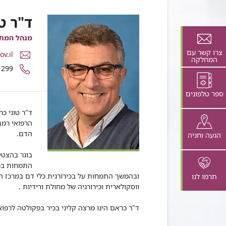
ד"ר ט
מנהל המחל
צרו קשר עם
דואר
v.il
המחלקה
אלקטרוני
מספר
1299
ד"ר
טלפון
טוני
של
ספר טלפונים
כראם
ד"ר
טוני
ד"ר טוני כ
כראם
הרפואי רמב
הדם.
הגעה וחניה
בוגר בהצטי
התמחות בכי
ובהמשך התמחות על בכירורגית כלי דם במרכז הר
תרמו לנו
ווסקולארית וכירורגיה של מחולת ורידיות .
ד"ר כראם הינו מרצה קליני בכיר בפקולטה לרפוא