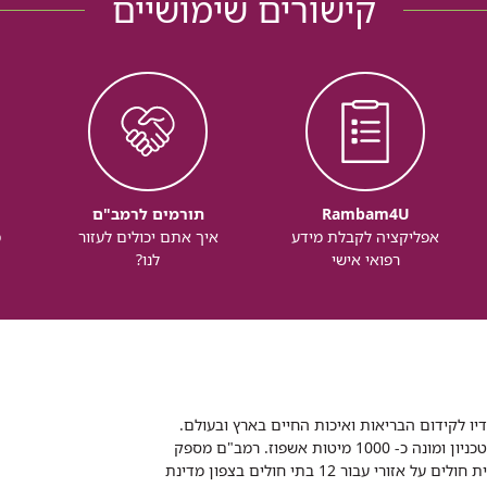
קישורים שימושיים
Rambam4U
תורמים לרמב"ם
אפליקציה לקבלת מידע
איך אתם יכולים לעזור
מ
רפואי אישי
לנו?
דיו לקידום הבריאות ואיכות החיים בארץ ובעולם.
רמב"ם הוא בית חולים ממשלתי אקדמי, המסונף לפקולטה לרפואה של הטכניון ומונה כ- 1000 מיטות אשפוז. רמב"ם מספק
שירותי רפואה לכ-2,700,000 תושבים, צה"ל וכוחות הביטחון, ומשמש כבית חולים על אזורי עבור 12 בתי חולים בצפון מדינת