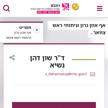
פתח
אף אוזן גרון וניתוחי ראש
תפריט
צוואר
אף אוזן גרון
וניתוחי ראש צוואר
תפריט
ד"ר שון דהן
נשיא
רכיב
שיתוף
דואר
s_dahannassy@rmc.gov.il
אלקטרוני
ד"ר
שון
דהן
נשיא