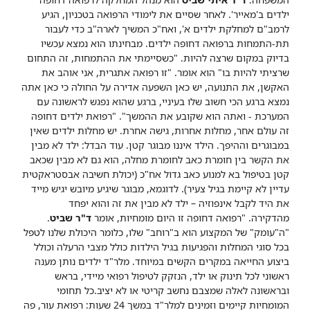
ילדים ב'מאייר'. לאחר שסיים את לימודי הרפואה בטכניון, הגיע
לרמב"ם למחלקת ילדים א', ואח"כ המשיך לארה"ב כדי לעבור
תת-התמחות ברפואה דחופה ילדים. מבחינתו הוא נמצא עכשיו
בדיוק במקום שרצה להיות. "כשסיימתי את ההתמחות, זה התחום
שרציתי להיות בו" הוא אומר. "זו רפואה אתגרית, אני אוהב את
האקשן, את התנועה, יש כאן השפעה אדירה על החולה כי כאן אתה
נמצא ברגע הכי חשוב שלו בעיניי, ברגע שהוא נפגש לראשונה עם
המערכת - ואתה הוא שקובע את ההמשך".
"רפואת ילדים דחופה
זה עולם אחר, מחלות אחרות, גישה אחרת. יש מחלות ילדים שאין
במבוגרים וההיפך. הילד איננו מבוגר קטן. עוד הבדל: ילד לא מבין
את הקשר בין חומרת כאב לחומרת מחלה, הוא גם לא מבין שכאב
קטן בטיפול בא למנוע כאב גדול אח"כ (יכולת חשיבה אבסטראקטית
עדיין לא קיימת בגיל צעיר). לדוגמא, מבוגר שיגיע מיובש יגיש מייד
את היד לקבל אינפוזיה – ילד לא מבין את זה והוא יפחד
מהדקירה.
"רפואה דחופה זו היום מומחיות, אומר
ד"ר שביט
.
"ה"עומק" של המקצוע הוא ב"רוחב" שלו, כלומר היכולת שלנו לטפל
בכל סוגי המחלות והפגיעות בגיל הילדות כולל מצבי הרעלה וכולל
ביצוע החייאה במקרים הקשים במיוחד. מלר"ד ילדים נותן מענה
ראשוני לכל תינוק או ילד, הנזקק לטיפול רפואי מיידי, בראש
ובראשונה לאלה שמצבם נחשב קריטי או לא יציב.
כל תחומי
המומחיות קיימים וזמינים למלר"ד במשך 24 שעות: רפואת עור, פה