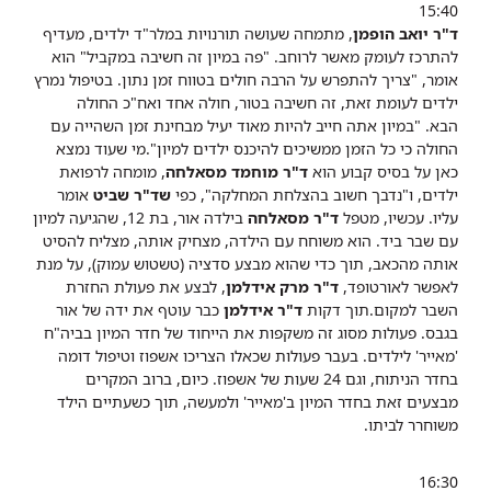
15:40
ד"ר יואב הופמן
, מתמחה שעושה תורנויות במלר"ד ילדים, מעדיף
להתרכז לעומק מאשר לרוחב. "פה במיון זה חשיבה במקביל" הוא
אומר, "צריך להתפרש על הרבה חולים בטווח זמן נתון. בטיפול נמרץ
ילדים לעומת זאת, זה חשיבה בטור, חולה אחד ואח"כ החולה
הבא.
"במיון אתה חייב להיות מאוד יעיל מבחינת זמן השהייה עם
החולה כי כל הזמן ממשיכים להיכנס ילדים למיון".מי שעוד נמצא
כאן על בסיס קבוע הוא
ד"ר מוחמד מסאלחה
, מומחה לרפואת
ילדים, ו"נדבך חשוב בהצלחת המחלקה", כפי
שד"ר שביט
אומר
עליו.
עכשיו, מטפל
ד"ר מסאלחה
בילדה אור, בת 12, שהגיעה למיון
עם שבר ביד. הוא משוחח עם הילדה, מצחיק אותה, מצליח להסיט
אותה מהכאב, תוך כדי שהוא מבצע סדציה (טשטוש עמוק), על מנת
לאפשר לאורטופד,
ד"​ר מרק אידלמן
, לבצע את פעולת החזרת
השבר למקום.תוך דקות
ד"ר אידלמן
כבר עוטף את ידה של אור
בגבס. פעולות מסוג זה משקפות את הייחוד של חדר המיון בביה"ח
'מאייר' לילדים. בעבר פעולות שכאלו הצריכו אשפוז וטיפול דומה
בחדר הניתוח, וגם 24 שעות של אשפוז. כיום, ברוב המקרים
מבצעים זאת בחדר המיון ב'מאייר' ולמעשה, תוך כשעתיים הילד
משוחרר לביתו.
16:30