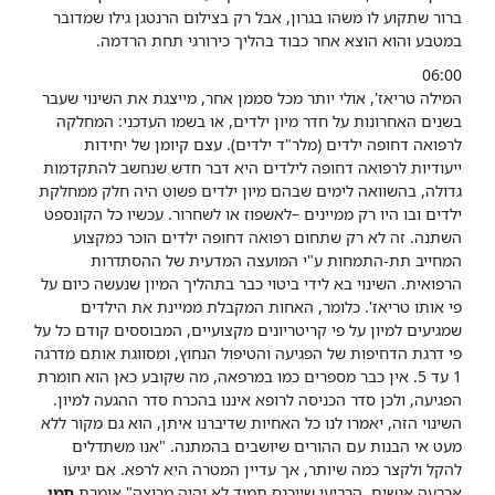
ברור שתקוע לו משהו בגרון, אבל רק בצילום הרנטגן גילו שמדובר
במטבע והוא הוצא אחר כבוד בהליך כירורגי תחת הרדמה.
06:00
המילה טריאז', אולי יותר מכל סממן אחר, מייצגת את השינוי שעבר
בשנים האחרונות על חדר מיון ילדים, או בשמו העדכני: המחלקה
לרפואה דחופה ילדים (מלר"ד ילדים). עצם קיומן של יחידות
ייעודיות לרפואה דחופה לילדים היא דבר חדש שנחשב להתקדמות
גדולה, בהשוואה לימים שבהם מיון ילדים פשוט היה חלק ממחלקת
ילדים ובו היו רק ממיינים –לאשפוז או לשחרור.
עכשיו כל הקונספט
השתנה. זה לא רק שתחום רפואה דחופה ילדים הוכר כמקצוע
המחייב תת-התמחות ע"י המועצה המדעית של ההסתדרות
הרפואית. השינוי בא לידי ביטוי כבר בתהליך המיון שנעשה כיום על
פי אותו טריאז'. כלומר, האחות המקבלת ממיינת את הילדים
שמגיעים למיון על פי קריטריונים מקצועיים, המבוססים קודם כל על
פי דרגת הדחיפות של הפגיעה והטיפול הנחוץ, ומסווגת אותם מדרגה
1 עד 5. אין כבר מספרים כמו במרפאה, מה שקובע כאן הוא חומרת
הפגיעה, ולכן סדר הכניסה לרופא איננו בהכרח סדר ההגעה למיון.
השינוי הזה, יאמרו לנו כל האחיות שדיברנו איתן, הוא גם מקור ללא
מעט אי הבנות עם ההורים שיושבים בהמתנה.
"אנו משתדלים
להקל ולקצר כמה שיותר, אך עדיין המטרה היא לרפא. אם יגיעו
ארבעה אנשים, הרביעי שייכנס תמיד לא יהיה מרוצה" אומרת
תמי