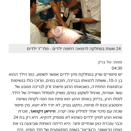
24 שעות במחלקה לרפואה דחופה ילדים - מלר"ד ילדים
מאת: טל ברק
04:30
יש סיפורים שרק במחלקת מיון ילדים אפשר לשמוע. כמו הילד ההוא
בן ה-10, ששחה להנאתו בבריכה, חובט במים, מרוכז כולו בנשימות
ובתנועות החתירה, כשבאותו הרגע מישהו זרק לבריכה מטבע של
עשר אגורות, שהחל לשקוע במים, משיק למסלול השחייה של הילד.
למזלו הרע, בדיוק באותו הרגע הוא פתח את הפה לקחת נשימה
והמטבע נכנס לו פנימה, נתקע בגרון, לא יורד ולא יוצא. מין סיפור
שכזה עם סיכוי אחד למיליון שזה יקרה.
וויויאן דקוואר
, זוכרת
שהוא הגיע למיון ילדים כשהוא לא מפסיק להקיא. היא רק בת 24
וכבר עובדת כאן שנתיים וחצי. היא הייתה האחות שביצעה בו את
המיון הראשוני, ה'טריאז'' בשפה המקצועית של חדר המיון. היה