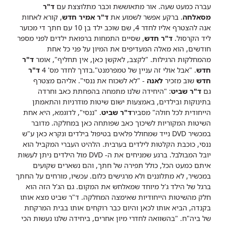
עברה כמעט שעה. אור מתאוששת וכבר מתלוצצת עם
ד"ר
מסאלחה
. ברקע אפשר לשמוע את
ד"ר אמיר חדש
, קורא לאחות
אנה להצטרף אליו לחדר 4, שם שוכב ילד בן 10 עם חתך די מכוער
ליד הקרסול.
ד"ר חדש
, שסיים התמחות ברפואת ילדים לפני מספר
חודשים, הוא מאלה המעדיפים את המיון על פני כל אחת
מהמחלקות הרגילות. "לקצב, לאקשן כאן, אין תחליף", אומר
ד"ר
חדש
. "אבל אולי זה עניין של טמפרמנט".
בדרך לחדר מס' 4
ד"ר
חדש
שוב מזכיר
לאנה
- "לא לשכוח את ננסי". אליהם מצטרף
גם
ד"ר שביט
: "היחידה שלנו מתמחה בהפחתת כאב וחרדה
בתינוקות ובילדים, באמצעות ישום שיטות מודרניות והתאמתן
הייחודית לכל חולה" מסביר
ד"ר שביט
.
"ננסי", לדוגמא, היא אחת
השיטות המקוריות לשיכוך כאב שפותחה כאן במחלקה. מדובר
במכשיר DVD נייד שמחולל פלאים בטיפול בילדים ונקרא כאן ע"ש
ננסי, כוכבת הקלטות לילדים בערבית. הלהיט העברי המקביל הוא
יובל המבולבל. ברגע שמניחים את ה- DVD מול הילדים ניתן לעשות
איתם כמעט הכל, כולל תפירה של חתך, והם נשארים שקועים
במכשיר, לא מתלוננים ולא מרגישים כלום.
עכשיו, מורחים על החתך
ברגל של הילד ג'ל מיוחד שמאלחש את המקום. גם הג'ל הזה הוא
חלק מהשיטות הייחודיות שאימצה המחלקה. ד"ר שביט מצא אותו
בקנדה, הביא אותו לכאן והיום כבר רוקחים אותו בבית המרקחת
של ביה"ח.
"בהשוואה לחדרי מיון אחרים, ביחידה שלנו נעשות הכי