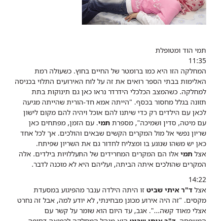
תמי הוד ומטופלת
11:35
המחלקה הזו היא כמו ברומטר של החיים בחוץ. כשעולה רמת
האלימות בבתי הספר רואים את זה על לוח האירועים התלוי בכניסה
למחלקה. כשהמצב הכלכלי הידרדר נראו כאן גם תינוקות בתת
תזונה בגלל מחסור בכסף. "הייתה אמא חד-הורית שהייתה מגיעה
לכאן עם הילדים רק כדי שיתנו להם אוכל ויהיה להם מקום לישון
עם מיטה, סדין ושמיכה", מספרת
תמי
. עם הזמן, מפתחים כאן
שריון נפשי אל מול המקרים הקשים שבאים והולכים. אך לכל אחד
כאן יש משהו שנוגע בו ומצליח לחדור גם את השריון שפיתח.
אצל
תמי
אלו הם המקרים המחרידים של התעללויות בילדים. אלה
המקרים שהולכים איתה הביתה, ועליהם היא לא מוכנה לדבר.
14:22
אצל
ד"ר איתי שביט
זו היתה הילדה ענבר מהפיגוע במסעדת
מקסים. "זה היה אירוע מכונן מבחינתי, לא יודע למה, אבל זה נחרט
אצלי מאוד קשה...". אגב, עד היום הוא שומר על קשר עם
המשפחה.
ד"ר איתי שביט
הוא מנהל המחלקה לרפואה דחופה