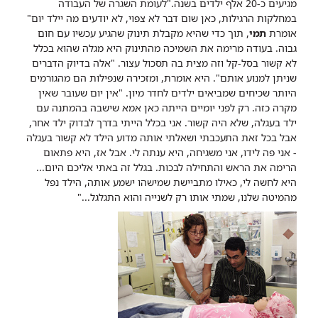
מגיעים כ-20 אלף ילדים בשנה.
"לעומת השגרה של העבודה
במחלקות הרגילות, כאן שום דבר לא צפוי, לא יודעים מה יילד יום"
אומרת
תמי
, תוך כדי שהיא מקבלת תינוק שהגיע עכשיו עם חום
גבוה. בעודה מרימה את השמיכה מהתינוק היא מגלה שהוא בכלל
לא קשור בסל-קל וזה מצית בה תסכול עצור. "אלה בדיוק הדברים
שניתן למנוע אותם". היא אומרת, ומזכירה שנפילות הם מהגורמים
היותר שכיחים שמביאים ילדים לחדר מיון. "אין יום שעובר שאין
מקרה כזה. רק לפני יומיים הייתה כאן אמא שישבה בהמתנה עם
ילד בעגלה, שלא היה קשור. אני בכלל הייתי בדרך לבדוק ילד אחר,
אבל בכל זאת התעכבתי ושאלתי אותה מדוע הילד לא קשור בעגלה
- אני פה לידו, אני משגיחה, היא ענתה לי. אבל אז, היא פתאום
הרימה את הראש והתחילה לבכות. בגלל זה באתי אליכם היום...
היא לחשה לי, כאילו מתביישת שמישהו ישמע אותה, הילד נפל
מהמיטה שלנו, שמתי אותו רק לשנייה והוא התגלגל..."