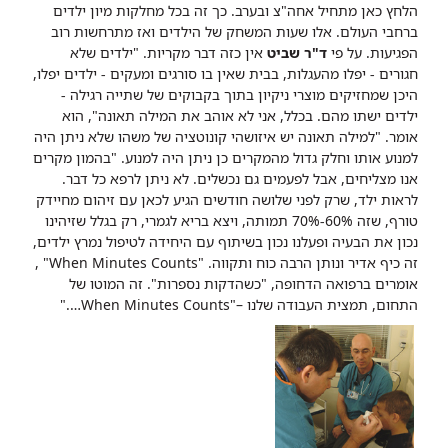
הלחץ כאן מתחיל אחה"צ ובערב. כך זה בכל מחלקות מיון ילדים
ברחבי העולם. אלו שעות המשחק של הילדים ואז מתרחשות רוב
הפגיעות. על פי
ד"ר שביט
אין כזה דבר מקריות. "ילדים שלא
חגורים - יפלו מהעגלות, בבית שאין בו סורגים ומעקים - ילדים יפלו,
היכן שמחזיקים מוצרי ניקיון בתוך בקבוקים של שתייה רגילה -
ילדים ישתו מהם. בכלל, אני לא אוהב את המילה תאונה", הוא
אומר. "למילה תאונה יש איזושהי קונוטציה של משהו שלא ניתן היה
למנוע אותו וחלק גדול מהמקרים כן ניתן היה למנוע.
"בהמון מקרים
אנו מצליחים, אבל לפעמים גם נכשלים. לא ניתן לרפא כל דבר.
לראות ילד, שרק לפני שלושה חודשים הגיע לכאן עם זיהום מחיידק
טורף, שזה 60%-70% תמותה, ויצא בריא לגמרי, רק בגלל שזיהינו
נכון את הבעיה ופעלנו נכון בשיתוף עם היחידה לטיפול נמרץ ילדים,
זה כיף אדיר ונותן הרבה כוח ותקווה.
"When Minutes Counts" ,
אומרים ברפואה הדחופה, "כשהדקות נספרות". זה המוטו של
התחום, תמצית העבודה שלנו –"When Minutes Counts…."