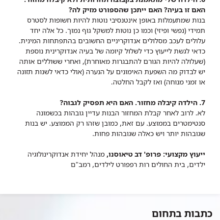
האם זו בעיה? האם ייתכן שהספורט מזיק לה?
בנות שמתעמלות באופן אינטנסיבי נוטות להיות חשופות לסטרס
תמידי (נפשי ופיזי) וכמו כן נוטות למשקל גוף נמוך. כל אלה יחד
עלולים לעכב מסלולים אנדוקריניים החשובים בהתפתחות המינית.
כדאי לגשת לייעוץ כדי לשלול קיומה של בעיה אנדוקרינית נוספת
(שעלולה להיות הגורם להתבגרות מאוחרת), ואחרי ששוללים אותה
יש לבדוק מה השפעת האימונים על הנערה (אולי כדאי לשנות תזונה
או זמני מנוחה) ואז לקבל החלטה.
7. הילדה קיבלה מחזור. האם היא תפסיק לגבוה?
לא. לרוב לאחר קבלת המחזור הבנות עדיין גובהות בכשמונה
סנטימטרים בממוצע. עם זאת, כמובן שזהו רק הממוצע. יש בנות
שגובהות יותר ויש כאלה שגובהות פחות.
ייעוץ מקצועי: פרופ' דב טיאוסנו,
מנהל יחידת אנדוקרינולוגיה
ילדים, בית החולים רות רפפורט לילדים, רמב"ם
כתבות בתחום