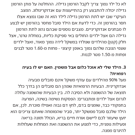
לא כל ילד נמוך צריך לקבל הורמון גדילה. ההחלטה על מתן הורמון
גדילה יכולה להתבצע רק בהתייעצות עם אנדוקרינולוג. המצב
העיקרי שבו יש לתת הורמון גדילה לילד הוא זה שבו נמצא אצלו
חסר בהורמון זה. כדי לדעת אם הילד סובל מחסר בהורמון יש לבצע
לו מבחנים אנדוקריניים. מצבים נוספים שבהם נהוג לתת הורמון
גדילה הם אצל ילדים החולים באי ספיקת כליות, במחלת טרנר, אצל
חלק (קטן) מהילדים שנולדו במשקל לידה נמוך מאוד, ואצל ילדים
שצפי הגובה שלהם נמוך באופן קיצוני - פחות מ-1.60 מטר לבנים
ופחות מ-1.50 מטר לבנות.
3. הילד שלי לא אוכל כלום אבל משמין. האם יש לו בעיה
רפואית?
מעל 90% מהילדים עם עודף משקל אינם סובלים מבעיה
אנדוקרינית. הבעיות הרפואיות שמהן הם סובלים הן בדרך כלל
תוצאה של ההשמנה ולא הסיבה לה. בין הבעיות שהשמנה עלולה
לגרום אצל ילדים ומתבגרים: הפסקות נשימה בשינה, הפרעה
בתפקודי כבד, שומנים בדם, לחץ דם גבוה ואפילו סוכרת. לכן, אם
הילד שלכם סובל ממשקל יתר, סביר שהמומחה שאתם צריכים הוא
יועץ שיעזור לכם ליישם אורח חיים בריא, הכולל תזונה בריאה
ופעילות גופנית, כדי למנוע את ההשמנה ואת המחלות שעלולות
להיגרם ממנה.