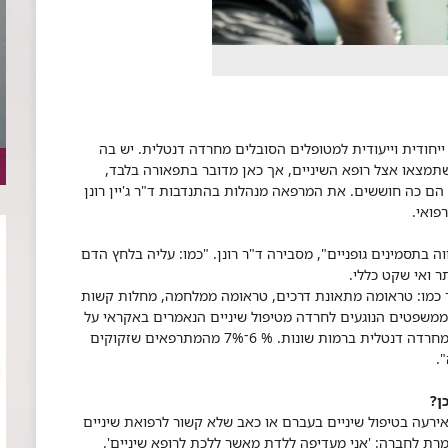
חודית וייעודית למטופלים הסובלים מחרדה דנטלית. יש בה
 שתמצאו אצל רופא השיניים, אך כאן מדובר בתפאורה בלבד,
הם כה חוששים. את המרפאה מנהלות בהתנדבות ד"ר ג'יין רונן
פואי.
בתסמינים גופניים", מסבירה ד"ר רונן. "כמו: עליה בלחץ הדם
ר ואי שקט כללי.
ר כמו: טראומה מתאונת דרכים, טראומה ממלחמה, מחלות קשות
ה ממשפטים הנוגעים לחרדה מטיפול שיניים הנאמרים באקראי על
ידי אנשים אחרים. כ46% מהאנשים בעולם סובלים מחרדה דנטלית ברמות שונות. % 6־7% מהמתרפאים שזקוקים
.
ן?
ירעה בטיפול שיניים בעברם או כאב שלא קשור לרפואת שיניים
רת לחברה: 'אני מעדיפה ללדת מאשר ללכת לרופא שיניים'.