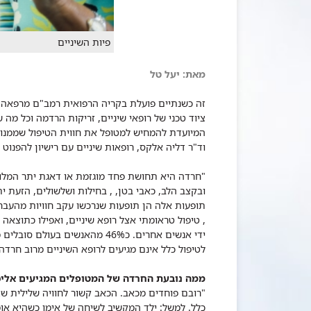
פיות השיניים
מאת: יעל טל
זה כשנתיים פועלת בקריה הרפואית רמב"ם מרפאה יי
ציוד טכני של רופאי שיניים, זריקות הרדמה וכל מה
המיועדת להמחיש למטופל את חווית הטיפול שממנו 
וד"ר דליה אלקס, רופאות שיניים עם רישיון להפנוט ר
"חרדה היא תחושת פחד מוגזמת או דאגת יתר המלווה 
ובקצב הלב, כאבי בטן, , בחילות ושלשולים, הזעת ית
תופעות אלה הן תופעות שנרכשו עקב חוויות מהעב
, טיפול טראומתי אצל רופא שיניים, ואפילו כתוצא
לטיפול כלל אינם מגיעים לרופא השיניים מרוב חרדה"
ממה נובעת החרדה של המטופלים המגיעים אליכ
"רובם פוחדים מכאב. הכאב קשור לחוויה שלילית שא
כלל. למשל: ילד המקשיב לשיחה של אימו כשהיא אומ