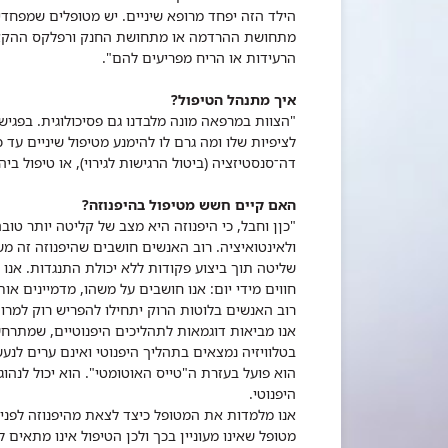
הילד הזה יפחד מרופא שיניים. יש מטופלים שמפחד
מתחושת ההרדמה או מתחושת החנק ורפלקס ההקאה
הרעידות או הריח מפריעים להם".
איך מתנהל הטיפול?
"הצוות במרפאה מונה מלבדנו גם פסיכולוגית. בפגיש
לציפיות שלו ומה גרם לו להימנע מטיפול שיניים ע
דה־סנסטיזציה (ביטול הרגישות לגירוי), או טיפול ביה
האם קיים חשש מטיפול בהיפנוזה?
"כןן וחבל, כי היפנוזה היא מצב של קליטה יותר טובה
ולאינטואיציה. רוב האנשים חושבים שהיפנוזה זה מש
שליטה תוך ביצוע פקודות ללא יכולת התנגדות. אנו 
חווים מידי יום: אנו חושבים על משהו, מדמיינים אות
רוב האנשים בלוטות הרוק יתחילו להפריש רוק למרות
אנו מביאות דוגמאות לתהליכים היפנוטיים, שמתרחש
בטלוויזיה נמצאים בתהליך היפנוטי ואינם ערים לנעש
הוא פועל בעזרת ה"טייס האוטומטי". הוא יכול לנהו
היפנוטי.
אנו מלמדות את המטופל כיצד לצאת מהיפנוזה לפני 
מטופל שאינו מעוניין בכך ולכן הטיפול אינו מתאים ל