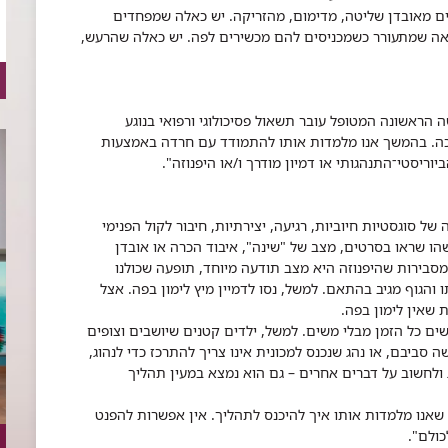
ים מאובדן שליטה, מדימום, מהזריקה. יש כאלה שמפחדים
 שמתעורר כשמכניסים להם מכשירים לפה. יש כאלה שהרעש,
ה הראשונה המטופל עובר תשאול פסיכולוגי ורפואי בנוגע
ד כה. בהמשך אנו מלמדות אותו להתמודד עם חרדה באמצעות
ביוריסטי־התנהגותי או דמיון מודרך ו/או היפנוזה".
 של סוגסטיות חיוביות, רגיעה, יצירתיות, חיבור לקול הפנימי
הו שראו בסרטים, מצב של "שינה", איבוד הכרה או אובדן
מסבירות שהיפנוזה היא מצב תודעה מיוחד, תופעה שכולנו
ו והגוף מגיב בהתאם. למשל, נסו לדמיין מיץ לימון בפה. אצל
 שאין לימון בפה.
ים כל הזמן מבלי משים. למשל, ילדים קטנים שיושבים וצופים
ה סביבם, או נהג שנכנס למכונית אינו צריך להתרכז כדי לנהוג,
ג ולחשוב על דברים אחרים – גם הוא נמצא במעין תהליך
שאנו מלמדות אותו איך להיכנס לתהליך. אין אפשרות להפנט
כולם".