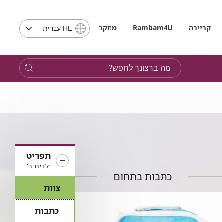
בחירת
קריירה
Rambam4U
מחקר
HE עברית
שפה
-
שים
מה
לב,
ברצונך
בבחירת
לחפש?
שפה
תועבר
לאתר
בשפה
המבוקשת
תפריט
ילדים ב'
כתבות בתחום
צוות
כתבות