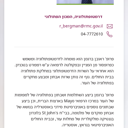
דרמטופתולוגיה, המכון הפתולוגי
דואר
r_bergman@rmc.gov.il
אלקטרוני
מספר
04-7772610
פרופ'
טלפון
ראובן
של
ברגמן
פרופ'
ראובן
פרופ' ראובן ברגמן הוא מומחה לדרמטופתולוגיה ומשמש
ברגמן
כפרופסור מן המניין ובפקולטה לרפואה ע"ש רפפורט בטכניון.
הוא אחראי על השרות הדרמטופתלוגי במחלקת פתולוגיה
בבית החולים. גוף זה נותן שרות אבחון ומבצע מחקרים
בפתולוגיה של העור.
פרופ' ברגמן ביצע השתלמות ושבתון בפתולוגיה של למפומות
של העור במרכז הרפואי Mayo בארצות הברית, וכן ביצע
שבתונים נוספים באוניברסיטת סידני באוסטרליה בנושא של
אבחון מוקדם של מלנומה, בבי"ח St John's בלונדון
בגנטיקה מולקולרית של מחלות עור, ובבית החולים
האוניברסיטאי בגראץ, אוסטריה.