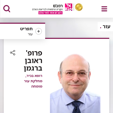
פתח
עור
תפריט
עור
תפריט
פרופ'
ראובן
רכיב
ברגמן
שיתוף
רופא בכיר,
מחלקת עור
מומחה