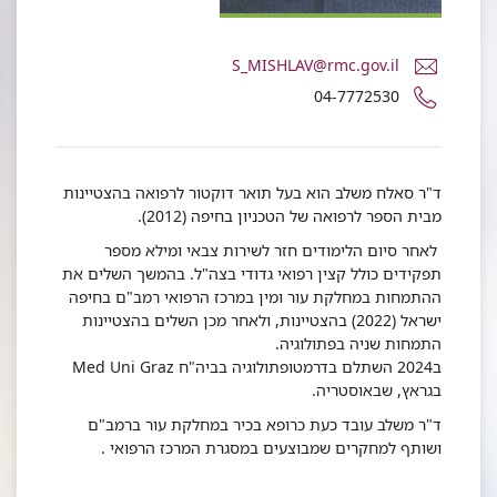
דואר
S_MISHLAV@rmc.gov.il
אלקטרוני
מספר
04-7772530
ד"ר
טלפון
סאלח
של
משלב
ד"ר
סאלח
ד"ר סאלח משלב הוא בעל תואר דוקטור לרפואה בהצטיינות
משלב
מבית הספר לרפואה של הטכניון בחיפה (2012).
לאחר סיום הלימודים חזר לשירות צבאי ומילא מספר
תפקידים כולל קצין רפואי גדודי בצה"ל. בהמשך השלים את
ההתמחות במחלקת עור ומין במרכז הרפואי רמב"ם בחיפה
ישראל (2022) בהצטיינות, ולאחר מכן השלים בהצטיינות
התמחות שניה בפתולוגיה.
ב2024 השתלם בדרמטופתולוגיה בביה"ח Med Uni Graz
בגראץ, שבאוסטריה.
ד"ר משלב עובד כעת כרופא בכיר במחלקת עור ברמב"ם
ושותף למחקרים שמבוצעים במסגרת המרכז הרפואי .