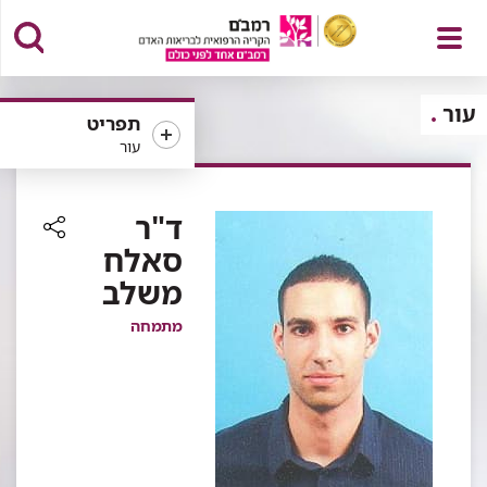
פתח
עור
תפריט
עור
תפריט
ד"ר
סאלח
רכיב
משלב
שיתוף
מתמחה