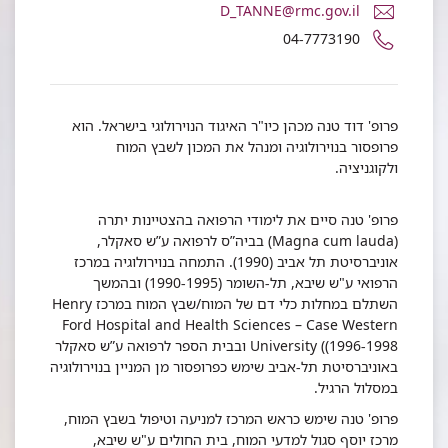
דואר
D_TANNE@rmc.gov.il
אלקטרוני
מספר
04-7773190
פרופ'
טלפון
דוד
של
טנה
פרופ'
דוד
פרופ' דוד טנה מכהן כיו"ר האיגוד הנוירולוגי בישראל. הוא
טנה
פרופסור בנוירולוגיה ומנהל את המכון לשבץ המוח
ולקוגניציה.
פרופ' טנה סיים את לימודי הרפואה בהצטיינות יתרה
(Magna cum lauda) בביה”ס לרפואה ע”ש סאקלר,
אוניברסיטת תל אביב (1990). התמחה בנוירולוגיה במרכז
הרפואי ע"ש שיבא, תל-השומר (1990-1995) ובהמשך
השתלם במחלות כלי דם של המוח/שבץ המוח במרכז Henry
Ford Hospital and Health Sciences – Case Western
University ((1996-1998 ובבית הספר לרפואה ע”ש סאקלר
באוניברסיטת תל-אביב שימש כפרופסור מן המניין בנוירולוגיה
במסלול הרגיל.
פרופ' טנה שימש כראש המרכז למניעה וטיפול בשבץ המוח,
מרכז יוסף סגול למדעי המוח, בית החולים ע"ש שיבא,