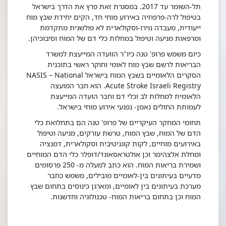
תל-השומר עד 2017. במסגרת זאת פרץ את הדרך בישראל
בטיפול לרה-פרפוזיה באירוע מוחי חד, הקים יחידת שבץ מוח
ייעודית, מעבדה נוירו-וסקולארית לא פולשנית מתקדמת
ומרפאות מניעה וטיפול במחלות כלי דם של המוח וסיבוכיהן.
כיום משמש פרופ' טנה כיו"ר הוועדה המייעצת למשרד
הבריאות לרשם שבץ מוח לאומי וחוקר ראשי בתוכנית
הסקרים הלאומיים בשבץ המוח בישראל NASIS – National
Acute Stroke Israeli Registry. הוא חבר המועצה
הלאומית למחלות לב וכלי דם וחבר הועדה המייעצת
לעמותת החולים נאמן- נפגעי אירוע מוחי בישראל.
תחומי המחקר העיקריים של פרופ' טנה הם בתחלואת כלי
הדם של המוח, שבץ המוח, טרשת עורקים, מניעה וטיפול
באירועים מוחיים, לקות קוגניטיבית וסקולארית, דמנציה
ומחלת אלצהימר וכן אולטראסאונד/דופלר כלי הדם המוחיים
ושמירת בריאות המוח. הוא כתב למעלה מ- 250 פרסומים
מדעיים בעיתונים בין-לאומיים מובילים, משמש כחבר
מערכת בעיתונים בין לאומיים, ומארגן כינוסים בתחום שבץ
המוח וכן בתחום בריאות המוח- טכנולוגיה וחדשנות.