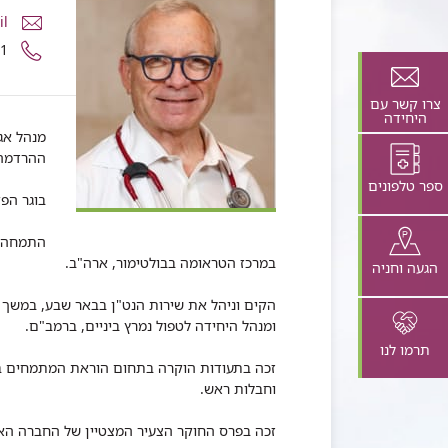
דואר
il
אלקטרונ
מספר
01
פרופ'
טלפון
חבר
של
קליני
צרו קשר עם
פרופ'
היחידה
ירון
חבר
מנהל אג
בר
קליני
ההרדמה ו
לביא
ירון
ספר טלפונים
בר
בוגר הפק
לביא
התמחה ב
במרכז הטראומה בבולטימור, ארה"ב.
הגעה וחניה
ומנהל היחידה לטפול נמרץ ביניים, ברמב"ם.
תרמו לנו
זכה בתעודות הוקרה בתחום הוראת המתמחים בא
וחבלות ראש.
זכה בפרס החוקר הצעיר המצטיין של החברה הא