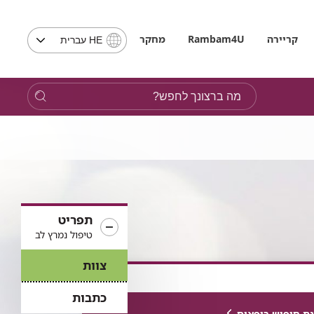
בחירת
קריירה
Rambam4U
מחקר
HE עברית
שפה
-
שים
מה
לב,
ברצונך
בבחירת
לחפש?
שפה
תועבר
לאתר
בשפה
המבוקשת
תפריט
טיפול נמרץ לב
צוות
כתבות
ת חיפוש רופאים