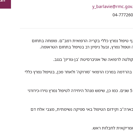
רכיב
y_barlavie@rmc.gov.
שיתוף
י
04-77726
ף טיפול נמרץ כללי בקריה הרפואית רמב"ם. מומחה בתחום
טפול נמרץ, ובעל ניסיון רב בטיפול בתחום הטראומה.
ולטה לרפואה של אוניברסיטת 'בן-גוריון' בנגב.
הרדמה במרכז הרפואי 'סורוקה' ולאחר מכן, בטיפול נמרץ כללי
הקים וניהל את שירות הנט"ן בבאר שבע, במשך 5 שנים. כמו כן, שימש מנהל היחידה לטיפול נמרץ נוירו-כירורגי
רה"ב וקידום הטיפול באי ספיקה נשימתית, מצבי אלח דם
מריקאית לחבלות ראש.