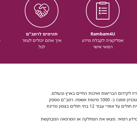
Rambam4U
תורמים לרמב"ם
אפליקציה לקבלת מידע
איך אתם יכולים לעזור
מ
רפואי אישי
לנו?
דיו לקידום הבריאות ואיכות החיים בארץ ובעולם.
רמב"ם הוא בית חולים ממשלתי אקדמי, המסונף לפקולטה לרפואה של הטכניון ומונה כ- 1000 מיטות אשפוז. רמב"ם מספק
שירותי רפואה לכ-2,700,000 תושבים, צה"ל וכוחות הביטחון, ומשמש כבית חולים על אזורי עבור 12 בתי חולים בצפון מדינת
 ומידע רפואי. מצאו את המחלקה או המרפאה המבוקשת