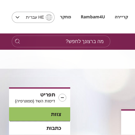
בחירת
קריירה
Rambam4U
מחקר
HE עברית
שפה
-
שים
מה
לב,
ברצונך
בבחירת
לחפש?
שפה
תועבר
לאתר
בשפה
המבוקשת
תפריט
דימות השד (ממוגרפיה)
צוות
כתבות