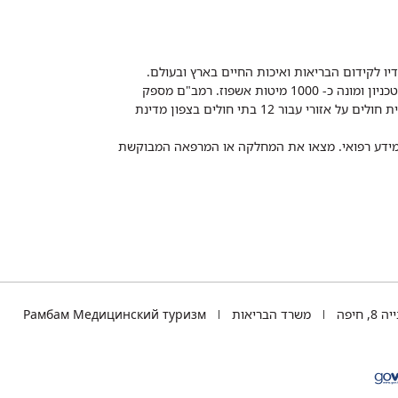
דיו לקידום הבריאות ואיכות החיים בארץ ובעולם.
רמב"ם הוא בית חולים ממשלתי אקדמי, המסונף לפקולטה לרפואה של הטכניון ומונה כ- 1000 מיטות אשפוז. רמב"ם מספק
שירותי רפואה לכ-2,700,000 תושבים, צה"ל וכוחות הביטחון, ומשמש כבית חולים על אזורי עבור 12 בתי חולים בצפון מדינת
 ומידע רפואי. מצאו את המחלקה או המרפאה המבוקשת
TEL
 חיפה
משרד הבריאות
Рамбам Медицинский туризм