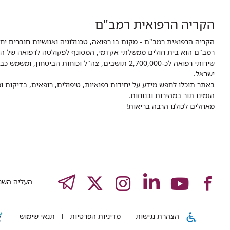
הקריה הרפואית רמב"ם
הקריה הרפואית רמב"ם - מקום בו רפואה, טכנולוגיה ואנושיות חוברים יח
ישראל.
באתר תוכלו לחפש מידע על יחידות רפואיות, טיפולים, רופאים, בדיקות
הזמינו תור במהירות ובנוחות.
מאחלים לכולנו הרבה בריאות!
לעמוד
לעמוד
לעמוד
לעמוד
לעמוד
EGRAM
העליה השנייה 8,
של
של
של
של
של
הצהרת נגישות
מדיניות הפרטיות
תנאי שימוש