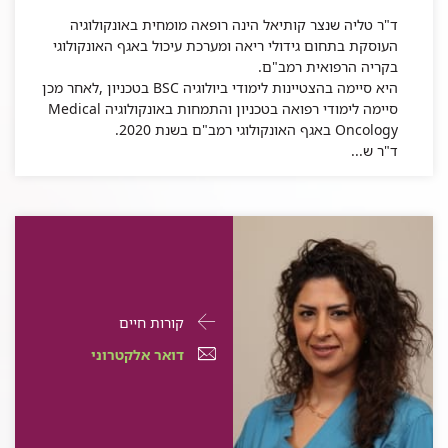
ד"ר טליה שנצר קותיאל הינה רופאה מומחית באונקולוגיה
העוסקת בתחום גידולי ריאה ומערכת עיכול באגף האונקולוגי
בקריה הרפואית רמב"ם.
היא סיימה בהצטיינות לימודי ביולוגיה BSC בטכניון ,לאחר מכן
סיימה לימודי רפואה בטכניון והתמחות באונקולוגיה Medical
Oncology באגף האונקולוגי רמב"ם בשנת 2020.
ד"ר ש...
פרטי
עבור
קורות חיים
התקשרות
רוזן
דואר
עבור
דואר אלקטרוני
עבור
סוייד
אלקטרוני
רוזן
רוזן
סוייד
עבור
רוזן
סוייד
רוזן
סוייד