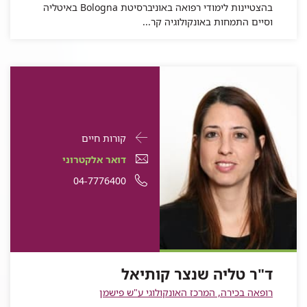
בהצטיינות לימודי רפואה באוניברסיטת Bologna באיטליה
וסיים התמחות באונקולוגיה קר...
פרטי
עבור
קורות חיים
התקשרות
ד"ר
דואר
עבור
דואר אלקטרוני
עבור
טליה
אלקטרוני
ד"ר
עבור
מספר
04-7776400
ד"ר
טליה
שנצר
עבור
ד"ר
טליה
ד"ר
טלפון
שנצר
קותיאל
ד"ר
טליה
שנצר
טליה
של
קותיאל
טליה
שנצר
קותיאל
שנצר
ד"ר
שנצר
קותיאל
קותיאל
טליה
ד"ר טליה שנצר קותיאל
קותיאל
שנצר
רופאה בכירה, המרכז האונקולוגי ע"ש פישמן
קותיאל