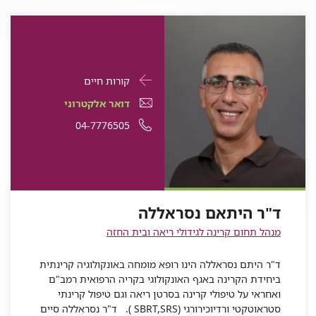
פרטי
עבור
קורות חיים
התקשרות
ד"ר
דואר
עבור
דואר אלקטרוני
עבור
היתאם
אלקטרוני
ד"ר
עבור
מספר
04-7776505
ד"ר
היתאם
נסראללה
עבור
ד"ר
היתאם
ד"ר
טלפון
נסראללה
ד"ר
היתאם
נסראללה
היתאם
של
היתאם
נסראללה
נסראללה
ד"ר
נסראללה
היתאם
ד"ר היתאם נסראללה
נסראללה
מנהל תחום קרינה לגידולי ריאה ובית החזה
ד"ר היתם נסראללה הינו רופא מומחה באונקולוגיה קרינתית
ביחידת הקרינה באגף האונקולוגי בקריה הרפואית רמב"ם
ואחראי על טיפולי קרינה בסרטן ריאה וגם טיפול קרינתי
סטראוטקטי ורדיוכירורגי (SBRT,SRS ). ד"ר נסראללה סיים