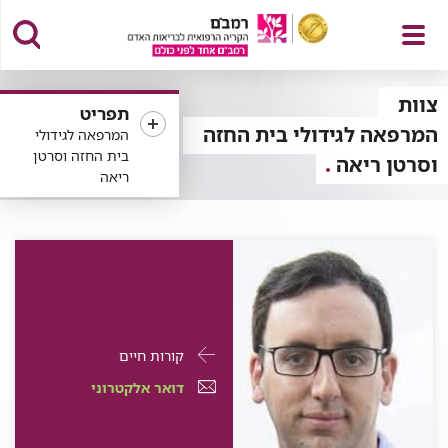
פתח
צוות
תפריט
המרפאה לגידולי בית החזה
המרפאה לגידולי
בית החזה וסרטן
וסרטן ריאה
ריאה
תפריט
פרטי
עבור
קורות חיים
התקשרות
ד"ר
דואר
עבור
דואר אלקטרוני
עבור
סאמח
אלקטרוני
ד"ר
ד"ר
דאהר
עבור
ד"ר
סאמח