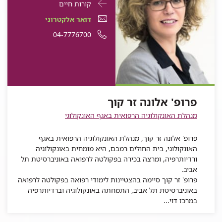
פרטי
עבור
קורות חיים
התקשרות
פרופ'
דואר
עבור
דואר אלקטרוני
עבור
אלונה
אלקטרוני
פרופ'
עבור
מספר
04-7776700
פרופ'
אלונה
זר
עבור
פרופ'
אלונה
פרופ'
טלפון
זר
קוך
פרופ'
אלונה
זר
אלונה
של
קוך
אלונה
זר
קוך
זר
פרופ'
זר
קוך
קוך
אלונה
פרופ' אלונה זר קוך
קוך
זר
מנהלת האונקולוגיה הרפואית באגף האונקולוגי
קוך
פרופ' אלונה זר קוך, מנהלת האונקולוגיה הרפואית באגף
האונקולוגי, בית החולים רמבם, היא מומחית באונקולוגיה
ורדיותרפיה, ומרצה בכירה בפקולטה לרפואה באוניברסיטת תל
אביב.
פרופ' זר קוך סיימה בהצטיינות לימודי רפואה בפקולטה לרפואה
באוניברסיטת תל אביב, התמחתה באונקולוגיה וברדיותרפיה
במרכז דוי...