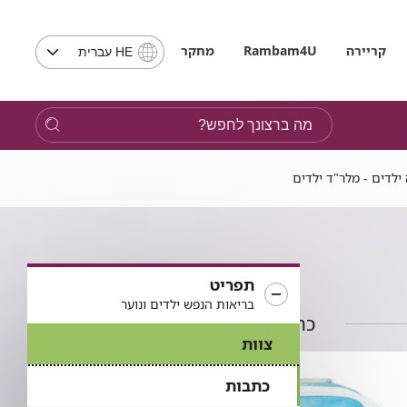
בחירת
קריירה
Rambam4U
מחקר
HE עברית
שפה
-
שים
מה
לב,
ברצונך
בבחירת
לחפש?
שפה
תועבר
לאתר
בשפה
המבוקשת
תפריט
בריאות הנפש ילדים ונוער
כתבות בתחום
צוות
כתבות