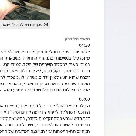
24 שעות במחלקה לרפואה דחופה ילדים - מלר"ד ילדים
מאת: טל ברק
04:30
מרוכז כולו בנשימות ובתנועות החתירה, כשבאותו ה
במים, משיק למסלול השחייה של הילד. למזלו הרע,
נכנס לו פנימה, נתקע בגרון, לא יורד ולא יוצא. מין 
האחות שביצעה בו את המיון הראשוני, ה'טריאז'' בש
אבל רק בצילום הרנטגן גילו שמדובר במטבע והוא ה
06:00
המילה טריאז', אולי יותר מכל סממן אחר, מייצגת את
העדכני: המחלקה לרפואה דחופה ילדים (מלר"ד ילדים
דבר חדש שנחשב להתקדמות גדולה, בהשוואה לימים 
ממיינים –לאשפוז או לשחרור.
עכשיו כל הקונספט הש
המחייב תת-התמחות ע"י המועצה המדעית של ההסתדר