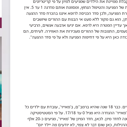
בלת ממיינת את הילדים שמגיעים למיון על פי קריטריונים
מקצועיים, המבוססים קודם כל על פי דרגת הדחיפות של הפגיעה והטיפול הנחוץ, ומסווגת אותם מדרגה 1 עד 5. אין
 הפגיעה, ולכן סדר הכניסה לרופא איננו בהכרח סדר ההגעה
איתן, הוא גם מקור ללא מעט אי הבנות עם ההורים שיושבים
ך עדיין המטרה היא לרפא. אם יגיעו ארבעה אנשים, הרביעי
פעמים, התגובות של ההורים מעכירות את האווירה. לעיתים, הם
דה כאן היא על פי דחיפות הפגיעה ולא על פי סדר ההגעה".
היא האחות האחראית על מחלקת מיון ילדים. כבר 18 שנה שהיא ברמב"ם, ב'מאייר', עובדת עם ילדים כל
השנים. ההגדרה של ילד שונה ממקום למקום, כאן ב'מאייר' ההגדרה היא מגיל 0 עד 17/18. על פי הסטטיסטיקה
היבשה, אחד מכל ארבעה ילדים בישראל מגיע מדי שנה לחדר מיון. לכאן, חדר המיון של 'מאייר', מגיעים כ-20 אלף
לות, כאן שום דבר לא צפוי, לא יודעים מה יילד יום"