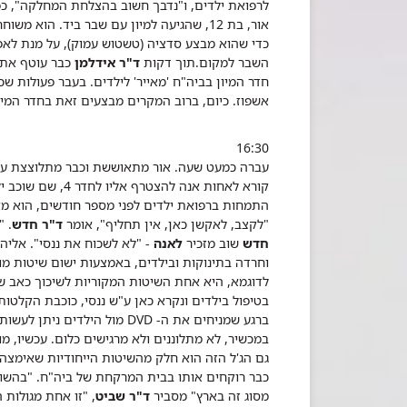
לרפואת ילדים, ו"נדבך חשוב בהצלחת המחלקה", כפ
אור, בת 12, שהגיעה למיון עם שבר ביד. הו
כדי שהוא מבצע סדציה (טשטוש עמוק), על מנת לאפ
השבר למקום.תוך דקות
ד"ר אידלמן
כבר עוטף את 
אשפוז. כיום, ברוב המקרים מבצעים זאת בחדר המיון
16:30
עברה כמעט שעה. אור מתאוששת וכבר מתלוצצת ע
קורא לאחות אנה להצטרף אליו לחדר 4, שם שוכב ילד בן 10 עם חתך די מכוער ליד הקרסול.
התמחות ברפואת ילדים לפני מספר חודשים, הוא מא
"לקצב, לאקשן כאן, אין תחליף", אומר
ד"ר חדש
. "
חדש
שוב מזכיר
לאנה
- "לא לשכוח את ננסי". אלי
וחרדה בתינוקות ובילדים, באמצעות ישום שיטות מו
בטיפול בילדים ונקרא כאן ע"ש ננסי, כוכבת הקלטות
ברגע שמניחים את ה- DVD מול 
במכשיר, לא מתלוננים ולא מרגישים כלום.
עכשיו, מ
גם הג'ל הזה הוא חלק מהשיטות הייחודיות שאימצה 
כבר רוקחים אותו בבית המרקחת של ביה"ח.
"בהשוו
מסוג זה בארץ" מסביר
ד"ר שביט
, "זו אחת מגולות 