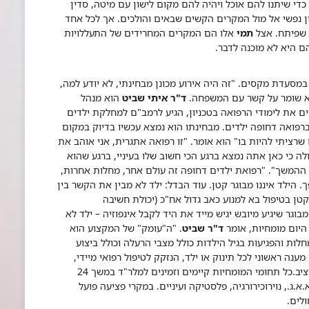
די שיתנו להם אוכל ויהיה להם מקום לישון עם מיטה, סדין
ן נפשי אל מול המקרים הקשים שבאים והולכים. אך לכל אחד
 שפיתח. אצל
תמי
אלו הם המקרים המחרידים של התעללויות
ם היא לא מוכנה לדבר.
במסעדת מקסים. "זה היה אירוע מכונן מבחינתי, לא יודע למה,
הוא שומר על קשר עם המשפחה.
ד"ר איתי שביט
הוא מנהל
ם את לימודי הרפואה בטכניון, הגיע לרמב"ם למחלקת ילדים
רפואה דחופה ילדים. מבחינתו הוא נמצא עכשיו בדיוק במקום
ציתי להיות בו" הוא אומר. "זו רפואה אתגרית, אני אוהב את
 כי כאן אתה נמצא ברגע הכי חשוב שלו בעיניי, ברגע שהוא
 ההמשך".
"רפואת ילדים דחופה זה עולם אחר, מחלות אחרות,
 הילד איננו מבוגר קטן. עוד הבדל: ילד לא מבין את הקשר בין
ן בטיפול בא למנוע כאב גדול אח"כ (יכולת חשיבה
בוגר שיגיע מיובש יגיש מייד את היד לקבל אינפוזיה – ילד לא
היום מומחיות, אומר
ד"ר שביט
. "ה"עומק" של המקצוע הוא
חלות והפגיעות בגיל הילדות כולל מצבי הרעלה וכולל ביצוע
נה ראשוני לכל תינוק או ילד, הנזקק לטיפול רפואי מיידי,
יב.
כל תחומי המומחיות קיימים וזמינים למלר"ד במשך 24
א.ג., נוירוכירורגיה, פלסטיקה ועיניים. במקרי פציעה פועל
לים.