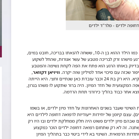
יש סיפורים שרק במחלקת מיון ילדים אפשר לשמוע. כמו הילד ההוא בן ה-10, ששחה להנאתו בבריכה, חובט במים,
רגע מישהו זרק לבריכה מטבע של עשר אגורות, שהחל לשקוע
 בדיוק באותו הרגע הוא פתח את הפה לקחת נשימה והמטבע
סיפור שכזה עם סיכוי אחד למיליון שזה יקרה.
וויויאן דקוואר
,
זוכרת שהוא הגיע למיון ילדים כשהוא לא מפסיק להקיא. היא רק בת 24 וכבר עובדת כאן שנתיים וחצי. היא הייתה
פה המקצועית של חדר המיון. היה ברור שתקוע לו משהו בגרון,
וצא אחר כבוד בהליך כירורגי תחת הרדמה.
 השינוי שעבר בשנים האחרונות על חדר מיון ילדים, או בשמו
). עצם קיומן של יחידות ייעודיות לרפואה דחופה לילדים היא
שבהם מיון ילדים פשוט היה חלק ממחלקת ילדים ובו היו רק
תנה. זה לא רק שתחום רפואה דחופה ילדים הוכר כמקצוע
ות הרפואית. השינוי בא לידי ביטוי כבר בתהליך המיון