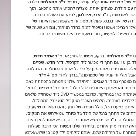
י
שד"ר שביט
אומר עליו.
עכשיו, מטפל
ד"ר מסאלחה
בילדה
א משוחח עם הילדה, מצחיק אותה, מצליח להסיט אותה מהכאב, תוך
שר לאורטופד,
ד"​ר מרק אידלמן
, לבצע את פעולת החזרת
ידה של אור בגבס. פעולות מסוג זה משקפות את הייחוד של
חדר המיון בביה"ח 'מאייר' לילדים. בעבר פעולות שכאלו הצריכו אשפוז וטיפול דומה בחדר הניתוח, וגם 24 שעות של
 ב'מאייר' ולמעשה, תוך כשעתיים הילד משוחרר לביתו.
ם
ד"ר מסאלחה
. ברקע אפשר לשמוע את
ד"ר אמיר חדש
,
ד"ר חדש
, שסיים
לה המעדיפים את המיון על פני כל אחת מהמחלקות הרגילות.
אבל אולי זה עניין של טמפרמנט".
בדרך לחדר מס' 4
ד"ר
הם מצטרף גם
ד"ר שביט
: "היחידה שלנו מתמחה בהפחתת כאב
דרניות והתאמתן הייחודית לכל חולה" מסביר
ד"ר שביט
.
"ננסי",
לדוגמא, היא אחת השיטות המקוריות לשיכוך כאב שפותחה כאן במחלקה. מדובר במכשיר DVD נייד שמחולל פלאים
 לילדים בערבית. הלהיט העברי המקביל הוא יובל המבולבל.
הילדים ניתן לעשות איתם כמעט הכל, כולל תפירה של חתך, והם נשארים שקועים
ורחים על החתך ברגל של הילד ג'ל מיוחד שמאלחש את המקום.
המחלקה. ד"ר שביט מצא אותו בקנדה, הביא אותו לכאן והיום
אה לחדרי מיון אחרים, ביחידה שלנו נעשות הכי הרבה פעולות
הכותרת של היחידה שלנו. אנחנו לוקחים ילד קטן בן שלוש/ארבע