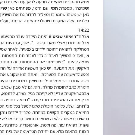
אמא חד-הורית שהייתה מגיעה לכאן עם הילדים רק כ
ושמיכה", מספרת
תמי
. עם הזמן, מפתחים כאן שריו
כאן יש משהו שנוגע בו ומצליח לחדור גם את השריון
בילדים. אלה המקרים שהולכים איתה הביתה, ועליה
14:22
אצל
ד"ר איתי שביט
זו היתה הילדה ענבר מהפיגוע 
אבל זה נחרט אצלי מאוד קשה...". אגב, עד היום 
המחלקה לרפואה דחופה ילדים ב'מאייר'. לאחר שסיי
א', ואח"כ המשיך לארה"ב כדי לעבור תת-התמחות ב
שרצה להיות. "כשסיימתי את ההתמחות, זה התחום שר
האקשן, את התנועה, יש כאן השפעה אדירה על החולה
נפגש לראשונה עם המערכת - ואתה הוא שקובע את
גישה אחרת. יש מחלות ילדים שאין במבוגרים וההיפך.
חומרת כאב לחומרת מחלה, הוא גם לא מבין שכאב קט
אבסטראקטית עדיין לא קיימת בגיל צעיר). לדוגמא, מ
מבין את זה והוא יפחד מהדקירה.
"רפואה דחופה זו 
ב"רוחב" שלו, כלומר היכולת שלנו לטפל בכל סוגי המ
החייאה במקרים הקשים במיוחד. מלר"ד ילדים נותן מע
בראש ובראשונה לאלה שמצבם נחשב קריטי או לא יצ
שעות: רפואת עור, פה ולסת, אורטופדיה, כירורגיה, א.
הצוות בתאום מלא עם יחידת הטראומה של בית החו