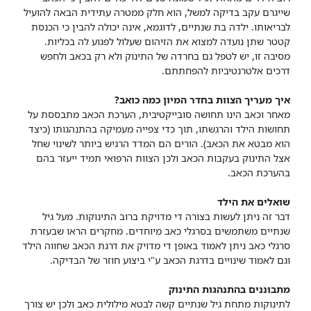
שייגרם עקב בדיקה למשל, הוא חלק ממטרה עתידית הבאה להועיל
לבריאותו. ילדה בת שנתיים, לדוגמא, אינה יכולה להבין כי הכנסת
קטטר שתן נועדה למצוא את הזיהום שעלול לפגוע לה בכליות.
מסיבה זו, יש לטפל גם בחרדה של התינוק ולא רק בכאב ולחפש
דרכים אלטרנטיביות להפחתתם.
איך מעריך הצוות בחדר המיון כמה כואב?
מאחר וכאב הינו תחושה סובייקטיבית, הערכת הכאב מתבססת על
תחושות הילד והרגשתו, תוך כדי צפייה מעמיקה בהתנהגותו (כיצד
הוא מבטא את הכאב). הורים הם המדד הרגיש ביותר לשינוי שחל
אצל התינוק בעקבות הכאב ולכן הצוות הרפואי תמיד ייעזר בהם
בהערכת הכאב.
שואלים את הילד
דבר זה ניתן לעשות בצורה די מדויקת ברוב התינוקות. מעל גיל
שנתיים משתמשים בסרגלי כאב מיוחדים. מחקרים הראו שבעזרת
סרגלי כאב ניתן לאמוד באופן די מדויק את דרגת הכאב שחווה הילד
וגם לאמוד שינויים בדרגת הכאב ע"י ביצוע חוזר של הבדיקה.
מתבוננים בהתנהגות התינוק
לתינוקות מתחת גיל שנתיים קשה לבטא מילולית כאב ולכן יש צורך