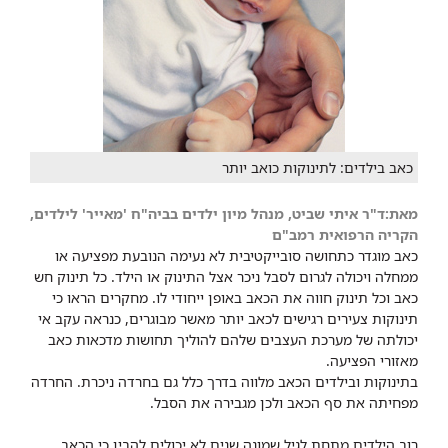
כאב בילדים: לתינוקות כואב יותר
מאת:ד"ר איתי שביט, מנהל מיון ילדים בביה"ח 'מאייר' לילדים,
הקריה הרפואית רמב"ם
כאב מוגדר כתחושה סובייקטיבית לא נעימה הנובעת מפציעה או
ממחלה ויכולה לגרום לסבל ניכר אצל התינוק או הילד. כל תינוק חש
כאב וכל תינוק חווה את הכאב באופן ייחודי לו. מחקרים הראו כי
תינוקות צעירים רגישים לכאב יותר מאשר מבוגרים, כנראה עקב אי
יכולתה של מערכת העצבים שלהם להוליך תחושות מדכאות כאב
מאזורי הפציעה.
בתינוקות ובילדים הכאב מלווה בדרך כלל גם בחרדה ניכרת. החרדה
מפחיתה את סף הכאב ולכן מגבירה את הסבל.
רוב הילדים מתחת לגיל שמונה שנים לא יכולים להבין כי הכאב