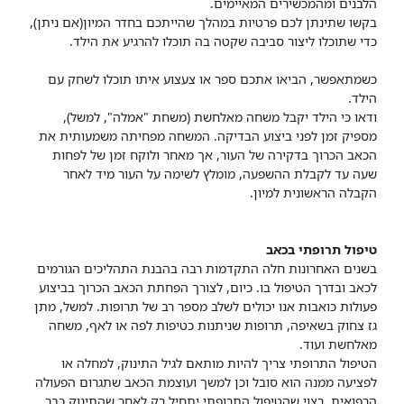
הלבנים ומהמכשירים המאיימים.
בקשו שתינתן לכם פרטיות במהלך שהייתכם בחדר המיון(אם ניתן),
כדי שתוכלו ליצור סביבה שקטה בה תוכלו להרגיע את הילד.
כשמתאפשר, הביאו אתכם ספר או צעצוע איתו תוכלו לשחק עם
הילד.
ודאו כי הילד יקבל משחה מאלחשת (משחת "אמלה", למשל),
מספיק זמן לפני ביצוע הבדיקה. המשחה מפחיתה משמעותית את
הכאב הכרוך בדקירה של העור, אך מאחר ולוקח זמן של לפחות
שעה עד לקבלת ההשפעה, מומלץ לשימה על העור מיד לאחר
הקבלה הראשונית למיון.
טיפול תרופתי בכאב
בשנים האחרונות חלה התקדמות רבה בהבנת התהליכים הגורמים
לכאב ובדרך הטיפול בו. כיום, לצורך הפחתת הכאב הכרוך בביצוע
פעולות כואבות אנו יכולים לשלב מספר רב של תרופות. למשל, מתן
גז צחוק בשאיפה, תרופות שניתנות כטיפות לפה או לאף, משחה
מאלחשת ועוד.
הטיפול התרופתי צריך להיות מותאם לגיל התינוק, למחלה או
לפציעה ממנה הוא סובל וכן למשך ועוצמת הכאב שתגרום הפעולה
הרפואית. רצוי שהטיפול התרופתי יתחיל רק לאחר שהתינוק כבר