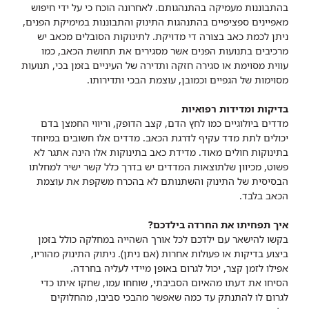
בהתבוננות מעמיקה בהתנהגותם. לאחרונה הוכח כי על ידי חיפוש
מאפיינים ספציפיים בהתנהגות התינוק והתבוננות במימיקת הפנים,
ניתן לכמת כאב בצורה די מדויקת. לתינוקות הסובלים מכאב יש
מרכיבים בתנועות הפנים אשר מסגירים את תחושת הכאב, כמו
עווית מסוימת או סגירה חזקה ותדירה של העיניים בזמן בכי, תנועות
מסוימות של הגפיים וכמובן, עוצמת הבכי ותדירותו.
בדיקות ומדידות רפואיות
מדדים ביולוגיים כמו לחץ הדם, קצב הדופק, וריווי החמצן בדם
יכולים לתת מדד עקיף לדרגת הכאב. מדדים אלו חשובים במיוחד
בתינוקות חולים מאוד. מדידת כאב בתינוקות אלו הינה אתגר לא
פשוט, מכיוון שלתוצאות המדדים יש בדרך כלל קשר ישיר למחלתו
הבסיסית של התינוק והשתנותם לא בהכרח משקפת את עוצמת
הכאב בלבד.
איך תפחיתו את החרדה בילדכם?
בקשו להישאר עם ילדכם לכל אורך השהייה במחלקה כולל בזמן
ביצוע בדיקות או פעולות אחרות (אם ניתן). ניתוק התינוק מהוריו,
אפילו לזמן קצר, יכול לגרום באופן מיידי לעליה בחרדה.
הסיחו את דעתו מהאיום הסביבתי, שוחחו עמו, שחקו איתו כדי
לגרום לו להתנתק עד כמה שאפשר מהבכי סביבו, מהחלוקים