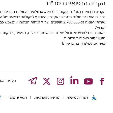
הקריה הרפואית רמב"ם
הקריה הרפואית רמב"ם - מקום בו רפואה, טכנולוגיה ואנושיות חוברים יח
ישראל.
באתר תוכלו לחפש מידע על יחידות רפואיות, טיפולים, רופאים, בדיקות
הזמינו תור במהירות ובנוחות.
מאחלים לכולנו הרבה בריאות!
לעמוד
לעמוד
לעמוד
לעמוד
לעמוד
EGRAM
העליה השנייה 8,
של
של
של
של
של
הצהרת נגישות
מדיניות הפרטיות
תנאי שימוש