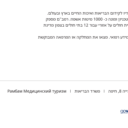
דיו לקידום הבריאות ואיכות החיים בארץ ובעולם.
רמב"ם הוא בית חולים ממשלתי אקדמי, המסונף לפקולטה לרפואה של הטכניון ומונה כ- 1000 מיטות אשפוז. רמב"ם מספק
שירותי רפואה לכ-2,700,000 תושבים, צה"ל וכוחות הביטחון, ומשמש כבית חולים על אזורי עבור 12 בתי חולים בצפון מדינת
 ומידע רפואי. מצאו את המחלקה או המרפאה המבוקשת
TEL
 חיפה
משרד הבריאות
Рамбам Медицинский туризм