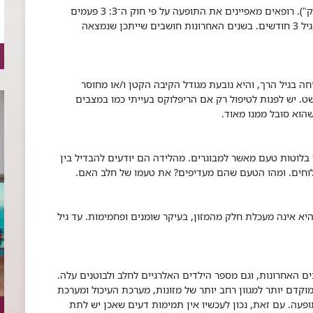
כ־25% מהתינוקות סובלים מעוויתות במעיים ("קוליק"). רופאים מאפיינים את התופעה על פי חוק ה־3: 3 פעמים
בשבוע, למשך 3 שעות, לפחות 3 שבועות ובערך עד גיל 3 חודשים. בשנים האחרונות חושבים שייתכן שנמצאה
ה בגיל הרך, והיא נובעת מגודל הקיבה הקטן ו/או מחוסר
. יש לפנות לטיפול רק אם הריפלוקס בעייתי כמו במצבים
הוא סובל ממנו מאוד.
בלוטות טעם מאשר למבוגרים. מהלידה הם יודעים להבדיל בין
מלוחים. ומהו הטעם שהם מעדיפים? את טעמו של חלב האם.
יא אינה מעכלת חלק מהמזון, בעיקר שומנים ופחמימות. עד גיל
 האחרונות, וגם מספר הילדים האלרגיים לחלב ולבוטנים עלה.
דם יותר למגוון רחב יותר של מזונות, מערכת העיכול ומערכת
פעה. עם זאת, נכון לעכשיו אין תמימות דעים שאכן יש לתת