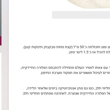
גודל הקיבה של תינוקות בני יומם הוא כגודל כדור פינג פונג ותכולתה כ־50 מ"ל (קצת פחות מבקבוק תינוקות קטן).
יד עם צאתו לאוויר העולם מתחילה להתבסס הפלורה החיידקית,
וזרים לעיכול ומשפרים את תפקוד מערכת החיסון.
ליפי חלב, כמו גם מתן אנטיביוטיקה בימים שלאחר הלידה,
של הפלורה החיידקית שנוצרת. לאחרונה מפתחים תחליפי חלב