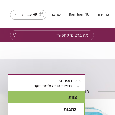
בחירת
קריירה
Rambam4U
מחקר
HE עברית
שפה
-
שים
מה
לב,
ברצונך
בבחירת
לחפש?
שפה
תועבר
לאתר
בשפה
המבוקשת
תפריט
בריאות הנפש ילדים ונוער
כתבות בתחום
צוות
כתבות