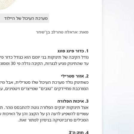
מערכת העיכול של היילוד
מאת: אראלה טהרלב בן־שחר
1. כדור פינג פונג
עד שהתינוק מגיע לבגרות, הקיבה גדלה פי 30 ומסוגלת להכיל אז כ־1.5 ליטר מזון.
2. אזור סטרילי
כשתינוק נולד מערכת העיכול שלו סטרילית, אבל מ
המורכבת מחיידקים "טובים" שמייצרים ויטמינים, ע
3. איכות הפלורה
אצל תינוקות יונקים הפלורה נוטה להתבסס מהר. תח
עשויים להשפיע לרעה הן על הקצב והן על האיכות 
המכילים פרוביוטיקה בניסיון לפתור זאת.
4. חוק ה־3