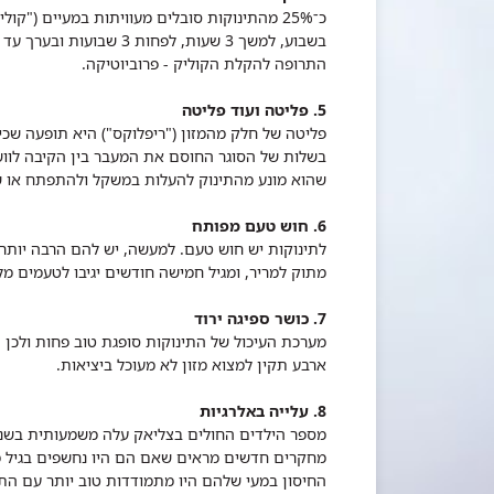
התרופה להקלת הקוליק - פרוביוטיקה.
5. פליטה ועוד פליטה
פליטה של חלק מהמזון ("ריפלוקס") היא תופעה שכיח
בשלות של הסוגר החוסם את המעבר בין הקיבה לוושט
שהוא מונע מהתינוק להעלות במשקל ולהתפתח או ש
6. חוש טעם מפותח
לתינוקות יש חוש טעם. למעשה, יש להם הרבה יותר 
מתוק למריר, ומגיל חמישה חודשים יגיבו לטעמים 
7. כושר ספיגה ירוד
מערכת העיכול של התינוקות סופגת טוב פחות ולכן ה
ארבע תקין למצוא מזון לא מעוכל ביציאות.
8. עלייה באלרגיות
מספר הילדים החולים בצליאק עלה משמעותית בשנים
מחקרים חדשים מראים שאם הם היו נחשפים בגיל מוק
החיסון במעי שלהם היו מתמודדות טוב יותר עם התו