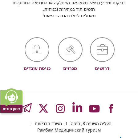
בדיקות ומידע רפואי. מצאו את המחלקה או המרפאה המבוקשת
הזמינו תור במהירות ובנוחות.
מאחלים לכולנו הרבה בריאות!
דרושים
מכרזים
כניסת עובדים
לעמוד
לעמוד
לעמוד
לעמוד
לעמוד
GRAM
העליה השנייה 8, חיפה
משרד הבריאות
של
של
של
של
של
Рамбам Медицинский туризм