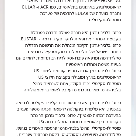
FREE HOSPITAL בלונדון. היא חברה באיגוד הישראלי
לראומטולוגיה, בארגונים בינלאומיים, כמו ACR ו- EULAR
וחברה בוועדה של EULAR להדמיה של מערכת
מוסקולו-סקלטלית.
פרופ' בלביר-גורמן היא חברה פעילה וחברה במנהלת
בקבוצת המחקר אירופאית לחקר סקלרודרמה - EUSTAR.
פרופ' בלביר-גורמן הקימה ומנהלת את הרשומה הגדולה
ביותר בישראל של חולי סקלרודרמה, ומפעילה מרפאת
סקלרודרמה ומרפאה פיברו-וסקולרית רב תחומית לחולים עם
בעיות נשימה ומחלות ראומטיות.
פרופ' בלביר-גורמן ארגנה מספר קורסים לימודי US
לראומטולוגים בארץ ומובילה בקבוצת חלוצי US
מוסקולו-סקלטלי "כוח הקול"; אחת לשנתיים פרופ'
בלביר-גורמן מארגנת כנס מדעי בין לאומי בריאומטולוגיה.
פרופ' בלביר-גורמן היא פרופסור חבר קליני בפקולטה לרפואה
בטכניון, היא מלמדת בפקולטה לרפואה וזכתה מספר פעמים
בהערכת "מרצה מצטיין". פרופ' בלביר-גורמן הרצתה
בקורסים בין לאומיים בתחום הסקלרודרמה וUS
מוסקולו-סקלטלי. פרופ' בלביר-גורמן פרסמה מאמרים בנושא
סקלרודרמה, מיוזיטיס, ווסקוליטיס, דלקת מפרקים שגרונית,