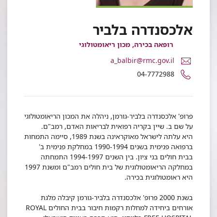
אלכסנדרה בלביר
רופאה בכירה, מכון ריאומטולוגי
דואר
a_balbir@rmc.gov.il
אלקטרוני
מספר
04-7772988
פרופ'
טלפון
אלכסנדרה
של
בלביר
פרופ'
אלכסנדרה
פרופ' אלכסנדרה בלביר-גורמן, ניהלה את המכון הריאומטולוגי
בלביר
על שם ב. שיין בקריה רפואית לבריאות האדם, רמב"ם.
היא עלתה לישראל מאוקראינה בשנת 1989, סיימה התמחות
ברפואה פנימית בשנים 1990-1994 במחלקת פנימית ב'
בבית חולים בני ציון. בין השנים 1994-1997 התמחתה
במחלקה הריאומטולוגית של בית חולים רמב"ם ומשנת 1997
היא ראומטולוגית בכירה.
בשנת 2000 פרופ' אלכסנדרה בלביר-גורמן קיבלה מלגת
אורחים ביחידה למחלות רקמות חיבור בבית החולים ROYAL